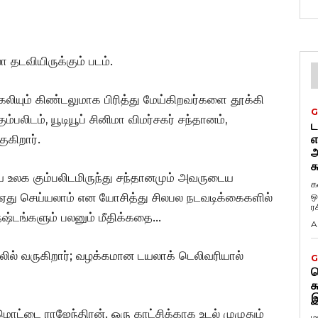
ா தடவியிருக்கும் படம்.
லியும் கிண்டலுமாக பிரித்து மேய்கிறவர்களை தூக்கி
G
லிடம், யூடியூப் சினிமா விமர்சகர் சந்தானம்,
ட
ுகிறார்.
எ
அ
க
ாய உலக கும்பலிடமிருந்து சந்தானமும் அவருடைய
க
ஒ
ம் ஏது செய்யலாம் என யோசித்து சிலபல நடவடிக்கைகளில்
ர
ஷ்டங்களும் பலனும் மீதிக்கதை…
A
லில் வருகிறார்; வழக்கமான டயலாக் டெலிவரியால்
G
ட
க
இ
ட்டை ராஜேந்திரன். ஒரு காட்சிக்காக உடல் முழுதும்
ம