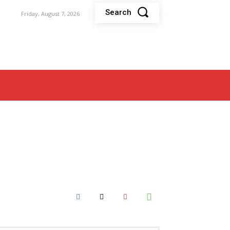
Search
Friday, August 7, 2026
EALTH
POLITICS
SPORTS
TELEV