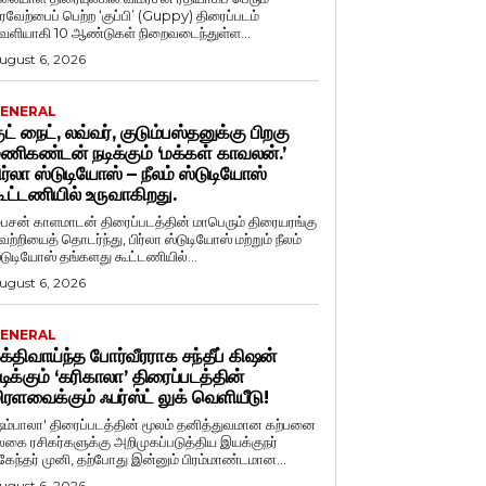
ரவேற்பைப் பெற்ற ‘குப்பி’ (Guppy) திரைப்படம்
ெளியாகி 10 ஆண்டுகள் நிறைவடைந்துள்ள...
ugust 6, 2026
ENERAL
ுட் நைட், லவ்வர், குடும்பஸ்தனுக்கு பிறகு
ணிகண்டன் நடிக்கும் ‘மக்கள் காவலன்.’
ிர்லா ஸ்டுடியோஸ் – நீலம் ஸ்டுடியோஸ்
ூட்டணியில் உருவாகிறது.
ைசன் காளமாடன் திரைப்படத்தின் மாபெரும் திரையரங்கு
ெற்றியைத் தொடர்ந்து, பிர்லா ஸ்டுடியோஸ் மற்றும் நீலம்
்டுடியோஸ் தங்களது கூட்டணியில்...
ugust 6, 2026
ENERAL
க்திவாய்ந்த போர்வீரராக சந்தீப் கிஷன்
டிக்கும் ‘கரிகாலா’ திரைப்படத்தின்
ிரளவைக்கும் ஃபர்ஸ்ட் லுக் வெளியீடு!
ஷம்பாலா' திரைப்படத்தின் மூலம் தனித்துவமான கற்பனை
லகை ரசிகர்களுக்கு அறிமுகப்படுத்திய இயக்குநர்
ுகேந்தர் முனி, தற்போது இன்னும் பிரம்மாண்டமான...
ugust 6, 2026