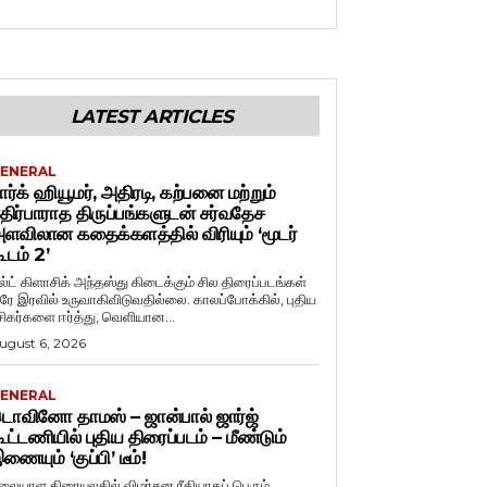
LATEST ARTICLES
ENERAL
ார்க் ஹியூமர், அதிரடி, கற்பனை மற்றும்
திர்பாராத திருப்பங்களுடன் சர்வதேச
ளவிலான கதைக்களத்தில் விரியும் ‘மூடர்
ூடம் 2’
ல்ட் கிளாசிக் அந்தஸ்து கிடைக்கும் சில திரைப்படங்கள்
ரே இரவில் உருவாகிவிடுவதில்லை. காலப்போக்கில், புதிய
சிகர்களை ஈர்த்து, வெளியான...
ugust 6, 2026
ENERAL
ொவினோ தாமஸ் – ஜான்பால் ஜார்ஜ்
ூட்டணியில் புதிய திரைப்படம் – மீண்டும்
ணையும் ‘குப்பி’ டீம்!
லையாள திரையுலகில் விமர்சன ரீதியாகப் பெரும்