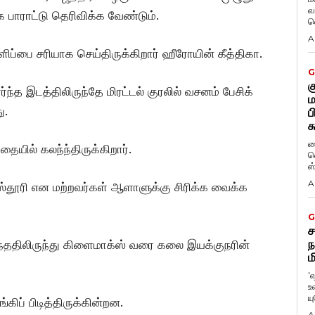
வ
 பாராட்டு தெரிவிக்க வேண்டும்.
வ
A
்களிப்பை சரியாக செய்திருக்கிறார் ஹீரோயின் கீத்திகா.
G
க
ந்த இடத்திலிருந்தே மிரட்டல் குரலில் வசனம் பேசிக்
ம
ு.
ப
க
ப
ில் கலந்ந்திருக்கிறார்.
வ
ஸ
A
கஸ்தூரி என மற்றவர்கள் ஆளாளுக்கு சிரிக்க வைக்க
G
ச
ந
்ததிலிருந்து கிளைமாக்ஸ் வரை கலை இயக்குநரின்
ம
'
உ
ய
கிப் பிடித்திருக்கின்றன.
A