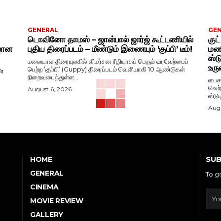
GENERAL
GE
டொவினோ தாமஸ் – ஜான்பால் ஜார்ஜ் கூட்டணியில்
குட
ிலான
புதிய திரைப்படம் – மீண்டும் இணையும் ‘குப்பி’ டீம்!
மணி
ஸ்ட
மலையாள திரையுலகில் விமர்சன ரீதியாகப் பெரும் வரவேற்பைப்
உரு
பெற்ற ‘குப்பி’ (Guppy) திரைப்படம் வெளியாகி 10 ஆண்டுகள்
ரே
நிறைவடைந்துள்ள...
பைசன
வெற்
August 6, 2026
ஸ்டு
Augu
SUB
HOME
GENERAL
To g
CINEMA
MOVIE REVIEW
GALLERY