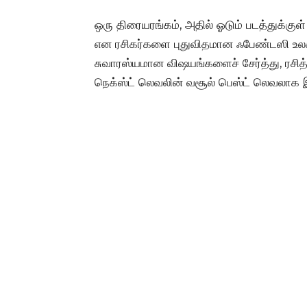
ஒரு திரையரங்கம், அதில் ஓடும் படத்துக்குள்
என ரசிகர்களை புதுவிதமான ஃபேண்டஸி உலகத
சுவாரஸ்யமான விஷயங்களைச் சேர்த்து, ரசித்த
நெக்ஸ்ட் லெவலின் வசூல் பெஸ்ட் லெவலாக இர