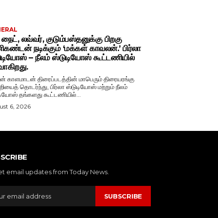
NERAL
் நைட், லவ்வர், குடும்பஸ்தனுக்கு பிறகு
கண்டன் நடிக்கும் ‘மக்கள் காவலன்.’ பிர்லா
ுடியோஸ் – நீலம் ஸ்டுடியோஸ் கூட்டணியில்
வாகிறது.
் காளமாடன் திரைப்படத்தின் மாபெரும் திரையரங்கு
றியைத் தொடர்ந்து, பிர்லா ஸ்டுடியோஸ் மற்றும் நீலம்
டியோஸ் தங்களது கூட்டணியில்...
st 6, 2026
SCRIBE
et email updates from Today News.
SUBSCRIBE