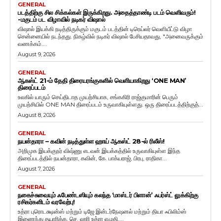
GENERAL
படத்திற்கு சில சிக்கல்கள் இருக்கிறது. அதைத்தாண்டி படம் வெளிவரும்!
-மகுடம் பட விழாவில் நடிகர் விஷால்
விஷால் இயக்கி நடித்திருக்கும் மகுடம் படத்தின் டிரெய்லர் வெளியீட்டு விழா
சென்னையில் நடந்தது. நிகழ்வில் நடிகர் விஷால் பேசியதாவது, "அனைவருக்கும்
வணக்கம்....
August 9, 2026
GENERAL
ஆகஸ்ட் 21-ம் தேதி திரையரங்குகளில் வெளியாகிறது ‘ONE MAN’
திரைப்படம்
உலகில் யாரும் செய்திடாத முயற்சியாக, சங்ககிரி ராஜ்குமாரின் பெரும்
முயற்சியில் ONE MAN திரைப்படம் உருவாகியுள்ளது. ஒரு திரைப்படத்திற்குத்...
August 8, 2026
GENERAL
நயன்தாரா – கவின் நடித்துள்ள ஹாய் ஆகஸ்ட் 28-ல் ரிலீஸ்!
அறிமுக இயக்குநர் விஷ்ணு எடவன் இயக்கத்தில் உருவாகியுள்ள இந்த
திரைப்படத்தில் நயன்தாரா, கவின், கே. பாக்யராஜ், பிரபு, ராதிகா...
August 7, 2026
GENERAL
நகைச்சுவையும் ஃபேண்டஸியும் கலந்த ‘மாஸ்டர் பிளான்’ ஃபர்ஸ்ட் லுக்கிற்கு
ரசிகர்களிடம் வரவேற்பு!
உத்ரா புரொடக்ஷன்ஸ் மற்றும் டிஜே இன்டர்நேஷனல் மற்றும் தியா ஃபிலிம்ஸ்
இணைந்து தயாரிக்க, செ. ஹரி உத்ரா எழுதி,...