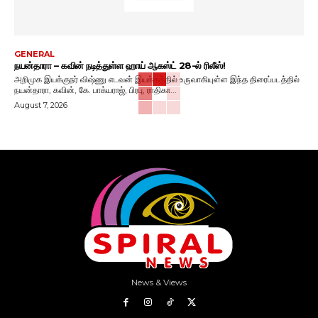
GENERAL
நயன்தாரா – கவின் நடித்துள்ள ஹாய் ஆகஸ்ட் 28-ல் ரிலீஸ்!
அறிமுக இயக்குநர் விஷ்ணு எடவன் இயக்கத்தில் உருவாகியுள்ள இந்த திரைப்படத்தில்
நயன்தாரா, கவின், கே. பாக்யராஜ், பிரபு, ராதிகா...
August 7, 2026
News & Views