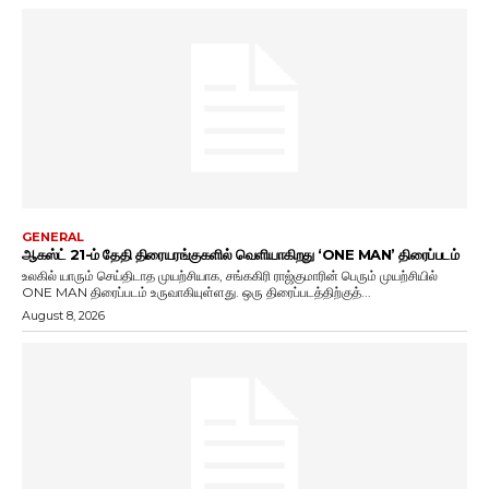
GENERAL
ஆகஸ்ட் 21-ம் தேதி திரையரங்குகளில் வெளியாகிறது ‘ONE MAN’ திரைப்படம்
உலகில் யாரும் செய்திடாத முயற்சியாக, சங்ககிரி ராஜ்குமாரின் பெரும் முயற்சியில்
ONE MAN திரைப்படம் உருவாகியுள்ளது. ஒரு திரைப்படத்திற்குத்...
August 8, 2026