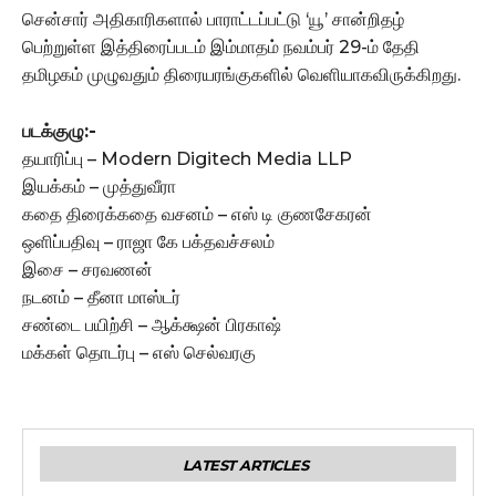
சென்சார் அதிகாரிகளால் பாராட்டப்பட்டு ‘யூ’ சான்றிதழ்
பெற்றுள்ள இத்திரைப்படம் இம்மாதம் நவம்பர் 29-ம் தேதி
தமிழகம் முழுவதும் திரையரங்குகளில் வெளியாகவிருக்கிறது.
படக்குழு:-
தயாரிப்பு – Modern Digitech Media LLP
இயக்கம் – முத்துவீரா
கதை திரைக்கதை வசனம் – எஸ் டி குணசேகரன்
ஒளிப்பதிவு – ராஜா கே பக்தவச்சலம்
இசை – சரவணன்
நடனம் – தீனா மாஸ்டர்
சண்டை பயிற்சி – ஆக்க்ஷன் பிரகாஷ்
மக்கள் தொடர்பு – எஸ் செல்வரகு
LATEST ARTICLES