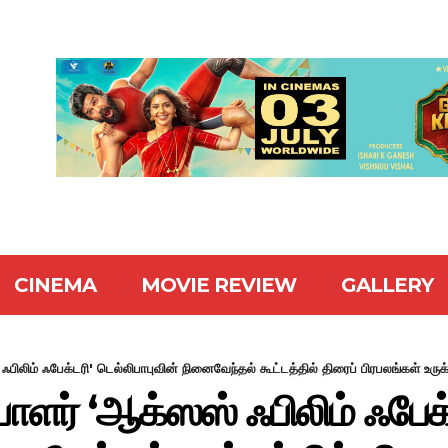
CINEMA
MOVIE REVIEW
GALLERY
ஃபிலிம் ஃபேக்டரி' டெல்லிபாபுவின் நினைவேந்தல் கூட்டத்தில் திரைப் பிரபலங்கள் உருக்
பாளர் ‘ஆக்ஸஸ் ஃபிலிம் ஃபேக்