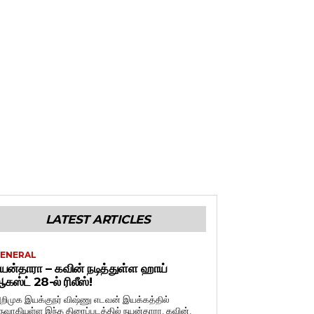
LATEST ARTICLES
ENERAL
யன்தாரா – கவின் நடித்துள்ள ஹாய்
கஸ்ட் 28-ல் ரிலீஸ்!
றிமுக இயக்குநர் விஷ்ணு எடவன் இயக்கத்தில்
ருவாகியுள்ள இந்த திரைப்படத்தில் நயன்தாரா, கவின்,