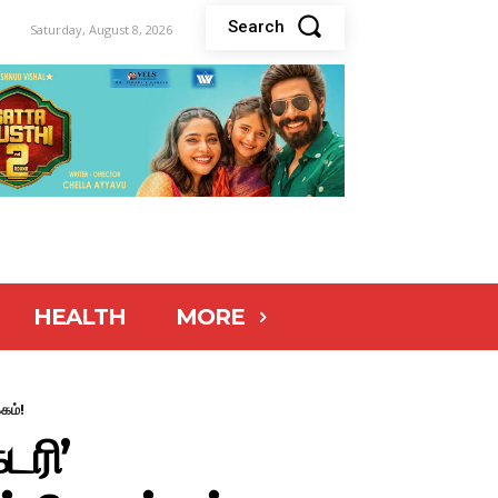
Search
Saturday, August 8, 2026
HEALTH
MORE
கம்!
டரி’