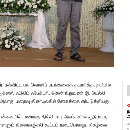
ிலர்’ உள்ளிட்ட பல வெற்றிப் படங்களைத் தயாரித்த, தமிழில்
்ஸஸ் ஃபிலிம் ஃபேக்டரி. அதன் நிறுவனர் ஜி. டெல்லி
. அவரது மறைவு திரையுலகில் சோகத்தை ஏற்படுத்தியது.
G
ந
ையில், மறைந்த தில்லி பாபு அவர்களின் குடும்பம்,
ஆ
அ
கொள்ளும் நினைவஞ்சலி கூட்டம் நடைபெற்றது. நிகழ்வை
உ