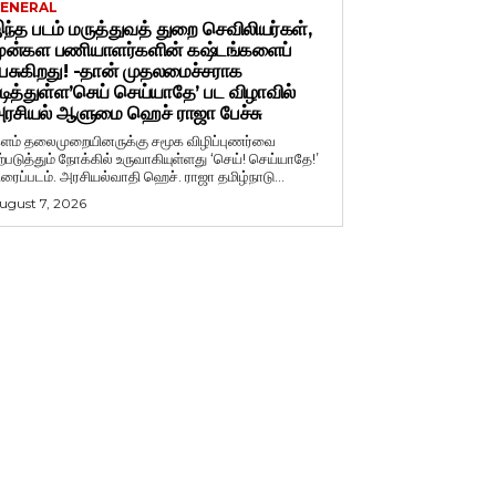
ENERAL
ந்த படம் மருத்துவத் துறை செவிலியர்கள்,
ுன்கள பணியாளர்களின் கஷ்டங்களைப்
ேசுகிறது! -தான் முதலமைச்சராக
டித்துள்ள’செய் செய்யாதே’ பட விழாவில்
ரசியல் ஆளுமை ஹெச் ராஜா பேச்சு
ளம் தலைமுறையினருக்கு சமூக விழிப்புணர்வை
ற்படுத்தும் நோக்கில் உருவாகியுள்ளது ‘செய்! செய்யாதே!’
ிரைப்படம். அரசியல்வாதி ஹெச். ராஜா தமிழ்நாடு...
ugust 7, 2026