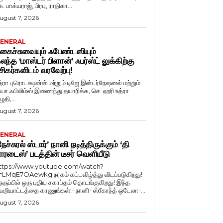
. பாக்யராஜ், பிரபு, ராதிகா...
ugust 7, 2026
ENERAL
கைச்சுவையும் ஃபேண்டஸியும்
லந்த ‘மாஸ்டர் பிளான்’ ஃபர்ஸ்ட் லுக்கிற்கு
சிகர்களிடம் வரவேற்பு!
த்ரா புரொடக்ஷன்ஸ் மற்றும் டிஜே இன்டர்நேஷனல் மற்றும்
ியா ஃபிலிம்ஸ் இணைந்து தயாரிக்க, செ. ஹரி உத்ரா
ுதி,...
ugust 7, 2026
ENERAL
நேச்சுரல் ஸ்டார்’ நானி நடித்திருக்கும் ‘தி
ாரடைஸ்’ படத்தின் டீசர் வெளியீடு
ttps://www.youtube.com/watch?
=LMqE7OAewkg நரகம் கட்டவிழ்த்து விடப்படுகிறது!
ெருப்பில் ஒரு புதிய சகாப்தம் தொடங்குகிறது! இந்த
ெறியாட்டத்தை காணுங்கள்!- நானி- ஸ்ரீகாந்த் ஒடேலா-...
ugust 7, 2026