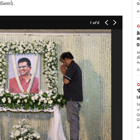
ினார்.
கே
A
1
of 6
G
ந
க
ர
உ
த
எழ
A
G
‘
ப
h
v
ந
வ
A