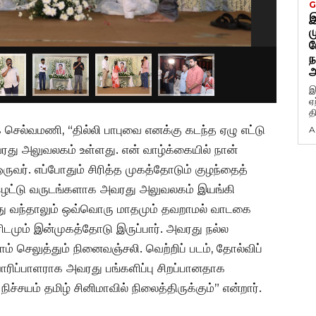
G
இ
ம
ப
ந
அ
இ
ஏ
த
 செல்வமணி, “தில்லி பாபுவை எனக்கு கடந்த ஏழு எட்டு
A
அவரது அலுவலகம் உள்ளது. என் வாழ்க்கையில் நான்
ஒருவர். எப்போதும் சிரித்த முகத்தோடும் குழந்தைத்
 ஏழெட்டு வருடங்களாக அவரது அலுவலகம் இயங்கி
ு வந்தாலும் ஒவ்வொரு மாதமும் தவறாமல் வாடகை
ரிடமும் இன்முகத்தோடு இருப்பார். அவரது நல்ல
் செலுத்தும் நினைவஞ்சலி. வெற்றிப் படம், தோல்விப்
தயாரிப்பாளராக அவரது பங்களிப்பு சிறப்பானதாக
நிச்சயம் தமிழ் சினிமாவில் நிலைத்திருக்கும்” என்றார்.