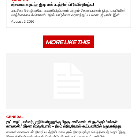
உற்சாகமாக நடந்த ஜி டி என் படத்தின் ப்ரீ ரிலீஸ் நிகழ்வு!
புரட்சிகர தொழிலதிபர், கண்டுபிடிப்பாளர் மற்றும் கொடையாளர் ஜி.டி. நாயுடுவின்
வாழ்க்கையைக் கொண்டாடும் வாழ்க்கை வரலாற்றுப் படமான 'ஜிடிஎன்' இன்...
August 5, 2026
MORE LIKE THIS
GENERAL
குட் நைட், லவ்வர், குடும்பஸ்தனுக்கு பிறகு மணிகண்டன் நடிக்கும் ‘மக்கள்
காவலன்.’ பிர்லா ஸ்டுடியோஸ் – நீலம் ஸ்டுடியோஸ் கூட்டணியில் உருவாகிறது.
பைசன் காளமாடன் திரைப்படத்தின் மாபெரும் திரையரங்கு வெற்றியைத் தொடர்ந்து,
பிர்லா ஸ்டுடியோஸ் மற்றும் நீலம் ஸ்டுடியோஸ் தங்களது கூட்டணியில்...