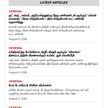
LATEST ARTICLES
GENERAL
குட் நைட், லவ்வர், குடும்பஸ்தனுக்கு பிறகு மணிகண்டன் நடிக்கும் ‘மக்கள்
காவலன்.’ பிர்லா ஸ்டுடியோஸ் – நீலம் ஸ்டுடியோஸ் கூட்டணியில்
உருவாகிறது.
பைசன் காளமாடன் திரைப்படத்தின் மாபெரும் திரையரங்கு வெற்றியைத்
தொடர்ந்து, பிர்லா ஸ்டுடியோஸ் மற்றும் நீலம் ஸ்டுடியோஸ் தங்களது
கூட்டணியில்...
August 6, 2026
GENERAL
சக்திவாய்ந்த போர்வீரராக சந்தீப் கிஷன் நடிக்கும் ‘கரிகாலா’
திரைப்படத்தின் மிரளவைக்கும் ஃபர்ஸ்ட் லுக் வெளியீடு!
'ஷம்பாலா' திரைப்படத்தின் மூலம் தனித்துவமான கற்பனை உலகை
ரசிகர்களுக்கு அறிமுகப்படுத்திய இயக்குநர் யுகேந்தர் முனி, தற்போது இன்னும்
பிரம்மாண்டமான...
August 6, 2026
GENERAL
போட்டோகிராபர் சினிமா விமர்சனம்
உள்ளே போன யாரும் உயிருடன் திரும்பியதில்லை. அப்படியொரு காட்டுப்
பகுதிக்கு வைல்டு லைஃப் போட்டோகிராபரான வீரா சில அரிய...
August 5, 2026
GENERAL