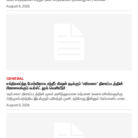
August 6, 2026
GENERAL
சக்திவாய்ந்த போர்வீரராக சந்தீப் கிஷன் நடிக்கும் ‘கரிகாலா’ திரைப்படத்தின்
மிரளவைக்கும் ஃபர்ஸ்ட் லுக் வெளியீடு!
'ஷம்பாலா' திரைப்படத்தின் மூலம் தனித்துவமான கற்பனை உலகை ரசிகர்களுக்கு
அறிமுகப்படுத்திய இயக்குநர் யுகேந்தர் முனி, தற்போது இன்னும் பிரம்மாண்டமான...
August 6, 2026