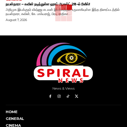
நயன்தாரா – கவின் நடித்துள்ள ஹாய் ஆகஸ்ட் 28-ல் ரிலீஸ்!
அறிமுக இயக்குநர் விஷ்ணு எடவன் இயக்கத்தில் உருவாகியுள்ள இந்த திரைப்படத்தில்
நயன்தாரா, கவின், கே. பாக்யராஜ், பிரபு, ராதிகா...
August 7, 2026
News & Views
HOME
GENERAL
CINEMA