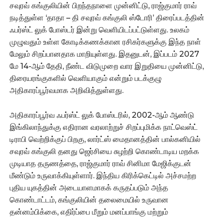
சவுரவ் கங்குலியின் பிறந்தநாளை முன்னிட்டு, ராஜ்குமார் ராவ்
நடித்துள்ள ‘தாதா – தி சவுரவ் கங்குலி ஸ்டோரி’ திரைப்படத்தின்
ஃபர்ஸ்ட் லுக் போஸ்டர் இன்று வெளியிடப்பட்டுள்ளது. உலகம்
முழுவதும் உள்ள கோடிக்கணக்கான ரசிகர்களுக்கு இந்த நாள்
மேலும் சிறப்பானதாக மாறியுள்ளது. இதனுடன், இப்படம் 2027
மே 14-ஆம் தேதி, நீண்ட விடுமுறை வார இறுதியை முன்னிட்டு,
திரையரங்குகளில் வெளியாகும் என்றும் படக்குழு
அதிகாரப்பூர்வமாக அறிவித்துள்ளது.
அதிகாரப்பூர்வ ஃபர்ஸ்ட் லுக் போஸ்டரில், 2002-ஆம் ஆண்டு
இங்கிலாந்துக்கு எதிரான வரலாற்றுச் சிறப்புமிக்க நாட்வெஸ்ட்
டிராபி வெற்றிக்குப் பிறகு, லார்ட்ஸ் மைதானத்தின் பால்கனியில்
சவுரவ் கங்குலி தனது ஜெர்சியை சுழற்றி கொண்டாடிய மறக்க
முடியாத தருணத்தை, ராஜ்குமார் ராவ் சினிமா மேஜிக்குடன்
மீண்டும் உருவாக்கியுள்ளார். இந்திய கிரிக்கெட்டில் அச்சமற்ற
புதிய யுகத்தின் அடையாளமாகக் கருதப்படும் அந்த
கொண்டாட்டம், கங்குலியின் தலைமையில் உருவான
தன்னம்பிக்கை, எதிர்ப்பை மீறும் மனப்பாங்கு மற்றும்