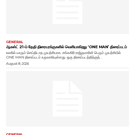
GENERAL
ஆகஸ்ட் 21-ம் தேதி திரையரங்குகளில் வெளியாகிறது ‘ONE MAN’ திரைப்படம்
உலகில் யாரும் செய்திடாத முயற்சியாக, சங்ககிரி ராஜ்குமாரின் பெரும் முயற்சியில்
ONE MAN திரைப்படம் உருவாகியுள்ளது. ஒரு திரைப்படத்திற்குத்...
August 8, 2026
GENERAL