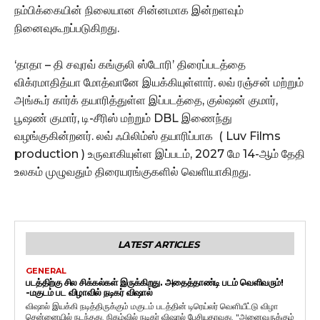
நம்பிக்கையின் நிலையான சின்னமாக இன்றளவும்
நினைவுகூறப்படுகிறது.
‘தாதா – தி சவுரவ் கங்குலி ஸ்டோரி’ திரைப்படத்தை
விக்ரமாதித்யா மோத்வானே இயக்கியுள்ளார். லவ் ரஞ்சன் மற்றும்
அங்கூர் கார்க் தயாரித்துள்ள இப்படத்தை, குல்ஷன் குமார்,
பூஷண் குமார், டி-சீரிஸ் மற்றும் DBL இணைந்து
வழங்குகின்றனர். லவ் ஃபிலிம்ஸ் தயாரிப்பாக ( Luv Films
production ) உருவாகியுள்ள இப்படம், 2027 மே 14-ஆம் தேதி
உலகம் முழுவதும் திரையரங்குகளில் வெளியாகிறது.
LATEST ARTICLES
GENERAL
படத்திற்கு சில சிக்கல்கள் இருக்கிறது. அதைத்தாண்டி படம் வெளிவரும்!
-மகுடம் பட விழாவில் நடிகர் விஷால்
விஷால் இயக்கி நடித்திருக்கும் மகுடம் படத்தின் டிரெய்லர் வெளியீட்டு விழா
சென்னையில் நடந்தது. நிகழ்வில் நடிகர் விஷால் பேசியதாவது, "அனைவருக்கும்