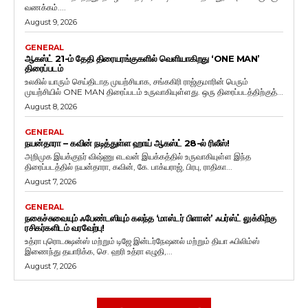
வணக்கம்....
August 9, 2026
GENERAL
ஆகஸ்ட் 21-ம் தேதி திரையரங்குகளில் வெளியாகிறது ‘ONE MAN’
திரைப்படம்
உலகில் யாரும் செய்திடாத முயற்சியாக, சங்ககிரி ராஜ்குமாரின் பெரும்
முயற்சியில் ONE MAN திரைப்படம் உருவாகியுள்ளது. ஒரு திரைப்படத்திற்குத்...
August 8, 2026
GENERAL
நயன்தாரா – கவின் நடித்துள்ள ஹாய் ஆகஸ்ட் 28-ல் ரிலீஸ்!
அறிமுக இயக்குநர் விஷ்ணு எடவன் இயக்கத்தில் உருவாகியுள்ள இந்த
திரைப்படத்தில் நயன்தாரா, கவின், கே. பாக்யராஜ், பிரபு, ராதிகா...
August 7, 2026
GENERAL
நகைச்சுவையும் ஃபேண்டஸியும் கலந்த ‘மாஸ்டர் பிளான்’ ஃபர்ஸ்ட் லுக்கிற்கு
ரசிகர்களிடம் வரவேற்பு!
உத்ரா புரொடக்ஷன்ஸ் மற்றும் டிஜே இன்டர்நேஷனல் மற்றும் தியா ஃபிலிம்ஸ்
இணைந்து தயாரிக்க, செ. ஹரி உத்ரா எழுதி,...
August 7, 2026