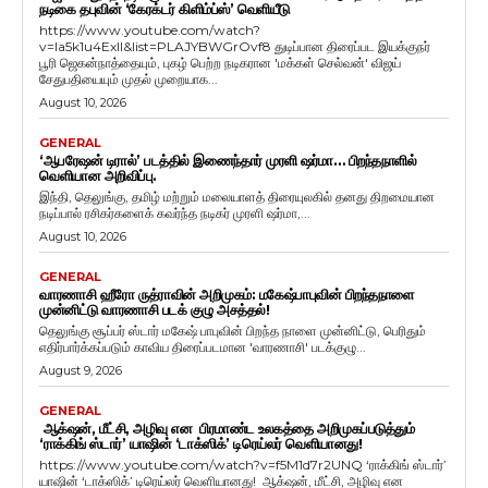
நடிகை தபுவின் ‘கேரக்டர் கிளிம்ப்ஸ்’ வெளியீடு
https://www.youtube.com/watch?
v=Ia5k1u4ExlI&list=PLAJYBWGrOvf8 துடிப்பான திரைப்பட இயக்குநர்
பூரி ஜெகன்நாத்தையும், புகழ் பெற்ற நடிகரான 'மக்கள் செல்வன்' விஜய்
சேதுபதியையும் முதல் முறையாக...
August 10, 2026
GENERAL
‘ஆபரேஷன் டிரால்’ படத்தில் இணைந்தார் முரளி ஷர்மா… பிறந்தநாளில்
வெளியான அறிவிப்பு.
இந்தி, தெலுங்கு, தமிழ் மற்றும் மலையாளத் திரையுலகில் தனது திறமையான
நடிப்பால் ரசிகர்களைக் கவர்ந்த நடிகர் முரளி ஷர்மா,...
August 10, 2026
GENERAL
வாரணாசி ஹீரோ ருத்ராவின் அறிமுகம்: மகேஷ்பாபுவின் பிறந்தநாளை
முன்னிட்டு வாரணாசி படக் குழு அசத்தல்!
தெலுங்கு சூப்பர் ஸ்டார் மகேஷ் பாபுவின் பிறந்த நாளை முன்னிட்டு, பெரிதும்
எதிர்பார்க்கப்படும் காவிய திரைப்படமான 'வாரணாசி' படக்குழு...
August 9, 2026
GENERAL
ஆக்‌ஷன், மீட்சி, அழிவு என பிரமாண்ட உலகத்தை அறிமுகப்படுத்தும்
‘ராக்கிங் ஸ்டார்’ யாஷின் ‘டாக்ஸிக்’ டிரெய்லர் வெளியானது!
https://www.youtube.com/watch?v=f5M1d7r2UNQ ‘ராக்கிங் ஸ்டார்’
யாஷின் ‘டாக்ஸிக்’ டிரெய்லர் வெளியானது! ஆக்‌ஷன், மீட்சி, அழிவு என