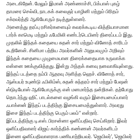
அடைகிறேன். மேலும் இமான் அண்ணாச்சி, பிக்பாஸ் புகழ்
தாமரை செல்வி, நாடகக் கலைஞர் யாழினி மற்றும் பிரிதம்
சக்ரவர்த்தி ஆகியோரும் நடித்துள்ளனர்.
அனைத்து தரப்பு ரசிகர்களையும் கவரக்கூடிய வித்தியாசமான
டார்க் காமெடி மற்றும் ஃபேமிலி எண்டர்டெயினர் திரைப்படம் இது.
முதலில் இந்தக் கதையை சுதன் சார் மற்றும் வினோத் சாரிடம்
கூறினேன். சினிமா பற்றிய அவர்களின் அனுபவமும் அறிவும்
இந்தக் கதையை முழுமையான திரைக்கதையாக உருவாக்க
என்னை ஊக்குவித்தது. இன்று அந்தக் கனவு நனவாகியுள்ளது.
இந்தப் படத்தை நம்பி ஆதரவு அளித்த ஹெச். வினோத் சார்,
ஆஸ்பயர் உபுண்டு ஃபிலிம்ஸ், சுதன் சுந்தரம் சார் மற்றும் பேஷன்
ஸ்டுடியோஸ் ஆகியோருக்கு என் மனமார்ந்த நன்றிகள். தற்போது
தொடர்ந்து ஹிட் பாடல்களை வழங்கி வரும் இசையமைப்பாளர்
ஃபாக்ஸன் இந்தப் படத்திற்கு இசையமைத்துள்ளார். அவரது
இசை இந்தப் படத்திற்கு பெரும் பலம்” என்றார்.
இப்படத்திற்கு டி.எஸ். பிரசன்னா ஒளிப்பதிவு செய்கிறார். இவர்
ஒளிப்பதிவாளர் விஜய் கார்த்திக் கண்ணன் அவர்களிடம்
இணை ஒளிப்பதிவாளராக பணியாற்றியவர். ’ஜெயிலர்’, ’ஜெயிலர்