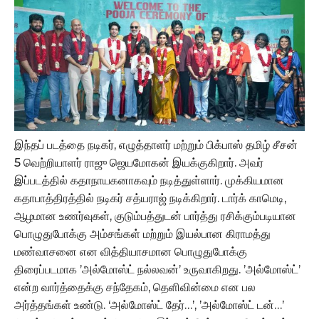
இந்தப் படத்தை நடிகர், எழுத்தாளர் மற்றும் பிக்பாஸ் தமிழ் சீசன்
5 வெற்றியாளர் ராஜு ஜெயமோகன் இயக்குகிறார். அவர்
இப்படத்தில் கதாநாயகனாகவும் நடித்துள்ளார். முக்கியமான
கதாபாத்திரத்தில் நடிகர் சத்யராஜ் நடிக்கிறார். டார்க் காமெடி,
ஆழமான உணர்வுகள், குடும்பத்துடன் பார்த்து ரசிக்கும்படியான
பொழுதுபோக்கு அம்சங்கள் மற்றும் இயல்பான கிராமத்து
மண்வாசனை என வித்தியாசமான பொழுதுபோக்கு
திரைப்படமாக ’அல்மோஸ்ட் நல்லவன்’ உருவாகிறது. ’அல்மோஸ்ட்’
என்ற வார்த்தைக்கு சந்தேகம், தெளிவின்மை என பல
அர்த்தங்கள் உண்டு. ‘அல்மோஸ்ட் தேர்…’, ’அல்மோஸ்ட் டன்…’