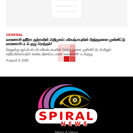
GENERAL
வாரணாசி ஹீரோ ருத்ராவின் அறிமுகம்: மகேஷ்பாபுவின் பிறந்தநாளை முன்னிட்டு
வாரணாசி படக் குழு அசத்தல்!
தெலுங்கு சூப்பர் ஸ்டார் மகேஷ் பாபுவின் பிறந்த நாளை முன்னிட்டு, பெரிதும்
எதிர்பார்க்கப்படும் காவிய திரைப்படமான 'வாரணாசி' படக்குழு...
August 9, 2026
News & Views