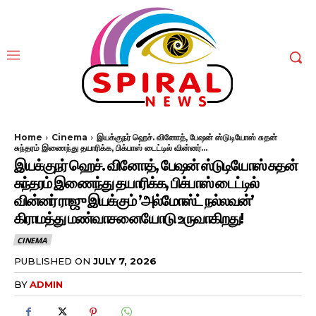
Home
Cinema
இயக்குநர் ஹெச். வினோத், பேஷன் ஸ்டுடியோஸ் சுதன்
சுந்தரம் இணைந்து தயாரிக்க, பிக்பாஸ் டைட்டில் வின்னர்...
இயக்குநர் ஹெச். வினோத், பேஷன் ஸ்டுடியோஸ் சுதன்
சுந்தரம் இணைந்து தயாரிக்க, பிக்பாஸ் டைட்டில்
வின்னர் ராஜு இயக்கும் ’அல்மோஸ்ட் நல்லவன்’
கிராமத்து மண்வாசனையோடு உருவாகிறது!
CINEMA
PUBLISHED ON
JULY 7, 2026
BY
ADMIN