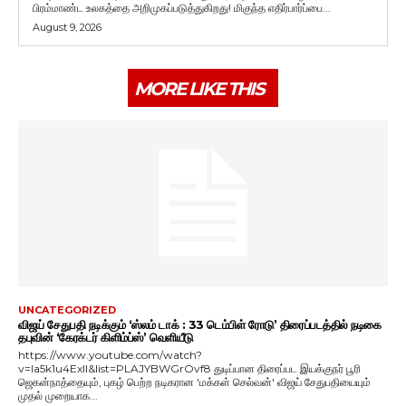
பிரம்மாண்ட உலகத்தை அறிமுகப்படுத்துகிறது! மிகுந்த எதிர்பார்ப்பை...
August 9, 2026
MORE LIKE THIS
UNCATEGORIZED
விஜய் சேதுபதி நடிக்கும் ‘ஸ்லம் டாக் : 33 டெம்பிள் ரோடு’ திரைப்படத்தில் நடிகை
தபுவின் ‘கேரக்டர் கிளிம்ப்ஸ்’ வெளியீடு
https://www.youtube.com/watch?
v=Ia5k1u4ExlI&list=PLAJYBWGrOvf8 துடிப்பான திரைப்பட இயக்குநர் பூரி
ஜெகன்நாத்தையும், புகழ் பெற்ற நடிகரான 'மக்கள் செல்வன்' விஜய் சேதுபதியையும்
முதல் முறையாக...