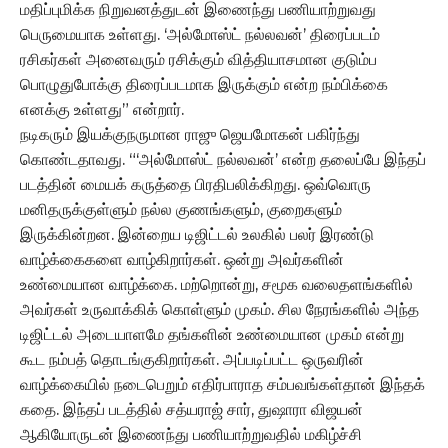
மதிப்புமிக்க நிறுவனத்துடன் இணைந்து பணியாற்றுவது
பெருமையாக உள்ளது. ‘அல்மோஸ்ட் நல்லவன்’ திரைப்படம்
ரசிகர்கள் அனைவரும் ரசிக்கும் வித்தியாசமான குடும்ப
பொழுதுபோக்கு திரைப்படமாக இருக்கும் என்ற நம்பிக்கை
எனக்கு உள்ளது” என்றார்.
நடிகரும் இயக்குநருமான ராஜு ஜெயமோகன் பகிர்ந்து
கொண்டதாவது. “‘அல்மோஸ்ட் நல்லவன்’ என்ற தலைப்பே இந்தப்
படத்தின் மையக் கருத்தை பிரதிபலிக்கிறது. ஒவ்வொரு
மனிதருக்குள்ளும் நல்ல குணங்களும், குறைகளும்
இருக்கின்றன. இன்றைய டிஜிட்டல் உலகில் பலர் இரண்டு
வாழ்க்கைகளை வாழ்கிறார்கள். ஒன்று அவர்களின்
உண்மையான வாழ்க்கை. மற்றொன்று, சமூக வலைதளங்களில்
அவர்கள் உருவாக்கிக் கொள்ளும் முகம். சில நேரங்களில் அந்த
டிஜிட்டல் அடையாளமே தங்களின் உண்மையான முகம் என்று
கூட நம்பத் தொடங்குகிறார்கள். அப்படிப்பட்ட ஒருவரின்
வாழ்க்கையில் நடைபெறும் எதிர்பாராத சம்பவங்கள்தான் இந்தக்
கதை. இந்தப் படத்தில் சத்யராஜ் சார், துஷாரா விஜயன்
ஆகியோருடன் இணைந்து பணியாற்றுவதில் மகிழ்ச்சி