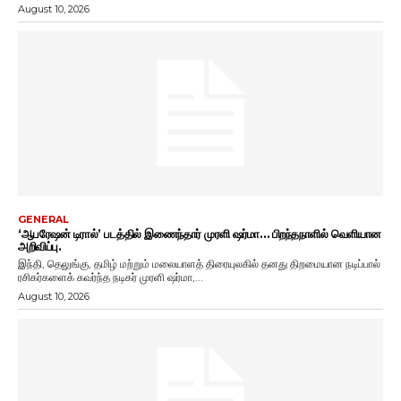
August 10, 2026
GENERAL
‘ஆபரேஷன் டிரால்’ படத்தில் இணைந்தார் முரளி ஷர்மா… பிறந்தநாளில் வெளியான
அறிவிப்பு.
இந்தி, தெலுங்கு, தமிழ் மற்றும் மலையாளத் திரையுலகில் தனது திறமையான நடிப்பால்
ரசிகர்களைக் கவர்ந்த நடிகர் முரளி ஷர்மா,...
August 10, 2026