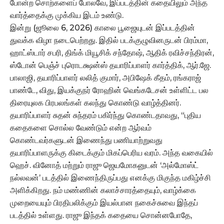
போன்ற சொற்களைப் போலவே, இப்படத்தின் கதையிலும் அந்த
வார்த்தைக்கு முக்கிய இடம் உண்டு.
இன்று (ஜூலை 6, 2026) காலை பூஜையுடன் இப்படத்தின்
துவக்க விழா நடைபெற்றது. இதில் படக்குழுவினருடன் பிரம்மா,
ஹாட்ஸ்டார் சபரி, திங்க் மியூசிக் சந்தோஷ், ஆதிக் ரவிச்சந்திரன்,
ஸ்டோன் பெஞ்ச் புரொடக்ஷன்ஸ் தயாரிப்பாளர் கார்த்திக், ஆர்.ஜே.
பாலாஜி, தயாரிப்பாளர் லலித் குமார், அபிஷேக் கீதம், ரங்கராஜ்
பாண்டே, விது, இயக்குநர் ரோஹின் வெங்கடேசன் உள்ளிட்ட பல
திரையுலக பிரபலங்கள் கலந்து கொண்டு வாழ்த்தினர்.
தயாரிப்பாளர் சுதன் சுந்தரம் பகிர்ந்து கொண்டதாவது, “புதிய
கதைகளை சொல்ல வேண்டும் என்ற ஆர்வம்
கொண்டவர்களுடன் இணைந்து பணியாற்றுவது
தயாரிப்பாளருக்கு கிடைக்கும் மிகப்பெரிய வரம். அந்த வகையில்
ஹெச். வினோத் மற்றும் ராஜு ஜெயமோகனுடன் ‘அல்மோஸ்ட்
நல்லவன்’ படத்தில் இணைந்திருப்பது எனக்கு மிகுந்த மகிழ்ச்சி
அளிக்கிறது. நம் மண்ணின் கலாச்சாரத்தையும், வாழ்க்கை
முறையையும் பிரதிபலிக்கும் இயல்பான நகைச்சுவை இந்தப்
படத்தில் உள்ளது. ராஜு இந்தக் கதையை சொன்னபோதே,