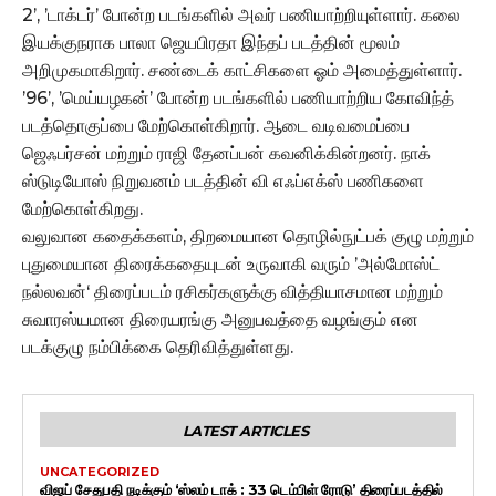
2’, ’டாக்டர்’ போன்ற படங்களில் அவர் பணியாற்றியுள்ளார். கலை
இயக்குநராக பாலா ஜெயபிரதா இந்தப் படத்தின் மூலம்
அறிமுகமாகிறார். சண்டைக் காட்சிகளை ஓம் அமைத்துள்ளார்.
’96’, ’மெய்யழகன்’ போன்ற படங்களில் பணியாற்றிய கோவிந்த்
படத்தொகுப்பை மேற்கொள்கிறார். ஆடை வடிவமைப்பை
ஜெஃபர்சன் மற்றும் ராஜி தேனப்பன் கவனிக்கின்றனர். நாக்
ஸ்டுடியோஸ் நிறுவனம் படத்தின் வி எஃப்எக்ஸ் பணிகளை
மேற்கொள்கிறது.
வலுவான கதைக்களம், திறமையான தொழில்நுட்பக் குழு மற்றும்
புதுமையான திரைக்கதையுடன் உருவாகி வரும் ’அல்மோஸ்ட்
நல்லவன்‘ திரைப்படம் ரசிகர்களுக்கு வித்தியாசமான மற்றும்
சுவாரஸ்யமான திரையரங்கு அனுபவத்தை வழங்கும் என
படக்குழு நம்பிக்கை தெரிவித்துள்ளது.
LATEST ARTICLES
UNCATEGORIZED
விஜய் சேதுபதி நடிக்கும் ‘ஸ்லம் டாக் : 33 டெம்பிள் ரோடு’ திரைப்படத்தில்