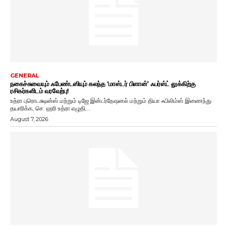
GENERAL
நகைச்சுவையும் ஃபேண்டஸியும் கலந்த ‘மாஸ்டர் பிளான்’ ஃபர்ஸ்ட் லுக்கிற்கு
ரசிகர்களிடம் வரவேற்பு!
உத்ரா புரொடக்ஷன்ஸ் மற்றும் டிஜே இன்டர்நேஷனல் மற்றும் தியா ஃபிலிம்ஸ் இணைந்து
தயாரிக்க, செ. ஹரி உத்ரா எழுதி,...
August 7, 2026