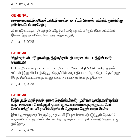
August 7, 2026
GENERAL
நகைச்சுவையும் ஃபேண்டஸியும் கலந்த ‘மாஸ்டர் பிளான்’ ஃபர்ஸ்ட் லுக்கிற்கு
ரசிகர்களிடம் வரவேற்பு!
உத்ரா புரொடக்ஷன்ஸ் மற்றும் டிஜே இன்டர்நேஷனல் மற்றும் தியா ஃபிலிம்ஸ்
இணைந்து தயாரிக்க, செ. ஹரி உத்ரா எழுதி,...
August 7, 2026
GENERAL
‘நேச்சுரல் ஸ்டார்’ நானி நடித்திருக்கும் ‘தி பாரடைஸ்’ படத்தின் டீசர்
வெளியீடு
https://www.youtube.com/watch?v=LMqE7OAewkg நரகம்
கட்டவிழ்த்து விடப்படுகிறது! நெருப்பில் ஒரு புதிய சகாப்தம் தொடங்குகிறது!
இந்த வெறியாட்டத்தை காணுங்கள்!- நானி- ஸ்ரீகாந்த் ஒடேலா-...
August 7, 2026
GENERAL
இந்த படம் மருத்துவத் துறை செவிலியர்கள், முன்கள பணியாளர்களின்
கஷ்டங்களைப் பேசுகிறது! -தான் முதலமைச்சராக நடித்துள்ள’செய்
செய்யாதே’ பட விழாவில் அரசியல் ஆளுமை ஹெச் ராஜா பேச்சு
இளம் தலைமுறையினருக்கு சமூக விழிப்புணர்வை ஏற்படுத்தும் நோக்கில்
உருவாகியுள்ளது ‘செய்! செய்யாதே!’ திரைப்படம். அரசியல்வாதி ஹெச். ராஜா
தமிழ்நாடு...
August 7, 2026