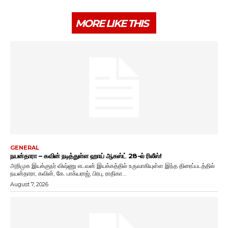
MORE LIKE THIS
GENERAL
நயன்தாரா – கவின் நடித்துள்ள ஹாய் ஆகஸ்ட் 28-ல் ரிலீஸ்!
அறிமுக இயக்குநர் விஷ்ணு எடவன் இயக்கத்தில் உருவாகியுள்ள இந்த திரைப்படத்தில்
நயன்தாரா, கவின், கே. பாக்யராஜ், பிரபு, ராதிகா...
August 7, 2026