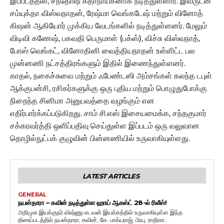
இப்படத்தில், சந்தோஷ் கதாநாயகனாக நடித்துள்ளார். இவருடன்
சம்யுக்தா விஸ்வநாதன், ரேஷ்மா வெங்கடேஷ் மற்றும் வினோத்
கிஷன் ஆகியோர் முக்கிய வேடங்களில் நடித்துள்ளனர். மேலும்
விடிவி கணேஷ், பகவதி பெருமாள் (பக்ஸ்), விச்சு விஸ்வநாத்,
போஸ் வெங்கட், வினோதினி வைத்தியநாதன் உள்ளிட்ட பல
முன்னணி நட்சத்திரங்களும் இதில் இணைந்துள்ளனர்.
காதல், நகைச்சுவை மற்றும் ஃபேண்டஸி அம்சங்கள் கலந்த டபுள்
ஆக்குபன்சி, ரசிகர்களுக்கு ஒரு புதிய மற்றும் பொழுதுபோக்கு
நிறைந்த சினிமா அனுபவத்தை வழங்கும் என
எதிர்பார்க்கப்படுகிறது. சாம் சி.எஸ் இசையமைக்க, சந்தகுமார்
சக்கரவர்த்தி ஒளிப்பதிவு செய்துள்ள இப்படம் ஒரு வலுவான
தொழில்நுட்பக் குழுவின் பின்னணியில் உருவாகியுள்ளது.
LATEST ARTICLES
GENERAL
நயன்தாரா – கவின் நடித்துள்ள ஹாய் ஆகஸ்ட் 28-ல் ரிலீஸ்!
அறிமுக இயக்குநர் விஷ்ணு எடவன் இயக்கத்தில் உருவாகியுள்ள இந்த
திரைப்படத்தில் நயன்தாரா, கவின், கே. பாக்யராஜ், பிரபு, ராதிகா...