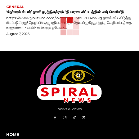
GENERAL
‘நேச்சுரல் ஸ்டார்’ நானி நடித்திருக்கும் ‘தி பாரடைஸ்’ படத்தின் டீசர் வெளியீடு
https://www.youtube.com/watch?v=LMqE7OAewkg நரகம் கட்டவிழ்த்து
விடப்படுகிறது! நெருப்பில் ஒரு புதிய சகாப்தம் தொடங்குகிறது! இந்த வெறியாட்டத்தை
காணுங்கள்!- நானி- ஸ்ரீகாந்த் ஒடேலா-...
August 7, 2026
News & Views
HOME