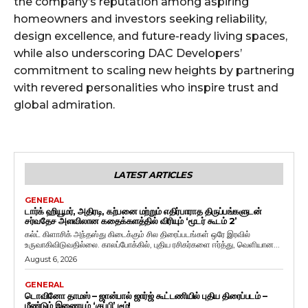
the company’s reputation among aspiring
homeowners and investors seeking reliability,
design excellence, and future-ready living spaces,
while also underscoring DAC Developers’
commitment to scaling new heights by partnering
with revered personalities who inspire trust and
global admiration.
LATEST ARTICLES
GENERAL
டார்க் ஹியூமர், அதிரடி, கற்பனை மற்றும் எதிர்பாராத திருப்பங்களுடன்
சர்வதேச அளவிலான கதைக்களத்தில் விரியும் ‘மூடர் கூடம் 2’
கல்ட் கிளாசிக் அந்தஸ்து கிடைக்கும் சில திரைப்படங்கள் ஒரே இரவில்
உருவாகிவிடுவதில்லை. காலப்போக்கில், புதிய ரசிகர்களை ஈர்த்து, வெளியான...
August 6, 2026
GENERAL
டொவினோ தாமஸ் – ஜான்பால் ஜார்ஜ் கூட்டணியில் புதிய திரைப்படம் –
மீண்டும் இணையும் ‘குப்பி’ டீம்!