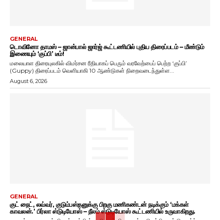
GENERAL
டொவினோ தாமஸ் – ஜான்பால் ஜார்ஜ் கூட்டணியில் புதிய திரைப்படம் – மீண்டும்
இணையும் ‘குப்பி’ டீம்!
மலையாள திரையுலகில் விமர்சன ரீதியாகப் பெரும் வரவேற்பைப் பெற்ற ‘குப்பி’
(Guppy) திரைப்படம் வெளியாகி 10 ஆண்டுகள் நிறைவடைந்துள்ள...
August 6, 2026
GENERAL
குட் நைட், லவ்வர், குடும்பஸ்தனுக்கு பிறகு மணிகண்டன் நடிக்கும் ‘மக்கள்
காவலன்.’ பிர்லா ஸ்டுடியோஸ் – நீலம் ஸ்டுடியோஸ் கூட்டணியில் உருவாகிறது.