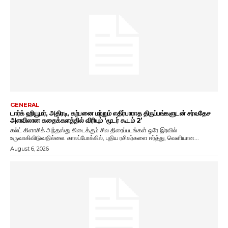
GENERAL
டார்க் ஹியூமர், அதிரடி, கற்பனை மற்றும் எதிர்பாராத திருப்பங்களுடன் சர்வதேச
அளவிலான கதைக்களத்தில் விரியும் ‘மூடர் கூடம் 2’
கல்ட் கிளாசிக் அந்தஸ்து கிடைக்கும் சில திரைப்படங்கள் ஒரே இரவில்
உருவாகிவிடுவதில்லை. காலப்போக்கில், புதிய ரசிகர்களை ஈர்த்து, வெளியான...
August 6, 2026