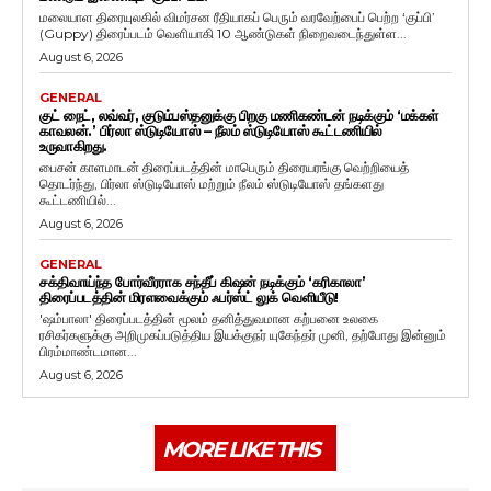
மலையாள திரையுலகில் விமர்சன ரீதியாகப் பெரும் வரவேற்பைப் பெற்ற ‘குப்பி’
(Guppy) திரைப்படம் வெளியாகி 10 ஆண்டுகள் நிறைவடைந்துள்ள...
August 6, 2026
GENERAL
குட் நைட், லவ்வர், குடும்பஸ்தனுக்கு பிறகு மணிகண்டன் நடிக்கும் ‘மக்கள்
காவலன்.’ பிர்லா ஸ்டுடியோஸ் – நீலம் ஸ்டுடியோஸ் கூட்டணியில்
உருவாகிறது.
பைசன் காளமாடன் திரைப்படத்தின் மாபெரும் திரையரங்கு வெற்றியைத்
தொடர்ந்து, பிர்லா ஸ்டுடியோஸ் மற்றும் நீலம் ஸ்டுடியோஸ் தங்களது
கூட்டணியில்...
August 6, 2026
GENERAL
சக்திவாய்ந்த போர்வீரராக சந்தீப் கிஷன் நடிக்கும் ‘கரிகாலா’
திரைப்படத்தின் மிரளவைக்கும் ஃபர்ஸ்ட் லுக் வெளியீடு!
'ஷம்பாலா' திரைப்படத்தின் மூலம் தனித்துவமான கற்பனை உலகை
ரசிகர்களுக்கு அறிமுகப்படுத்திய இயக்குநர் யுகேந்தர் முனி, தற்போது இன்னும்
பிரம்மாண்டமான...
August 6, 2026
MORE LIKE THIS