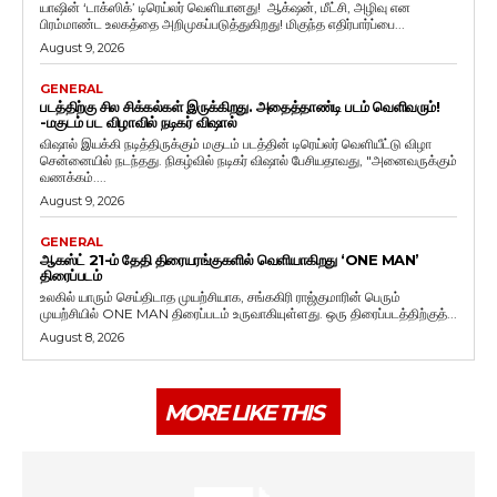
யாஷின் ‘டாக்ஸிக்’ டிரெய்லர் வெளியானது! ஆக்‌ஷன், மீட்சி, அழிவு என
பிரம்மாண்ட உலகத்தை அறிமுகப்படுத்துகிறது! மிகுந்த எதிர்பார்ப்பை...
August 9, 2026
GENERAL
படத்திற்கு சில சிக்கல்கள் இருக்கிறது. அதைத்தாண்டி படம் வெளிவரும்!
-மகுடம் பட விழாவில் நடிகர் விஷால்
விஷால் இயக்கி நடித்திருக்கும் மகுடம் படத்தின் டிரெய்லர் வெளியீட்டு விழா
சென்னையில் நடந்தது. நிகழ்வில் நடிகர் விஷால் பேசியதாவது, "அனைவருக்கும்
வணக்கம்....
August 9, 2026
GENERAL
ஆகஸ்ட் 21-ம் தேதி திரையரங்குகளில் வெளியாகிறது ‘ONE MAN’
திரைப்படம்
உலகில் யாரும் செய்திடாத முயற்சியாக, சங்ககிரி ராஜ்குமாரின் பெரும்
முயற்சியில் ONE MAN திரைப்படம் உருவாகியுள்ளது. ஒரு திரைப்படத்திற்குத்...
August 8, 2026
MORE LIKE THIS