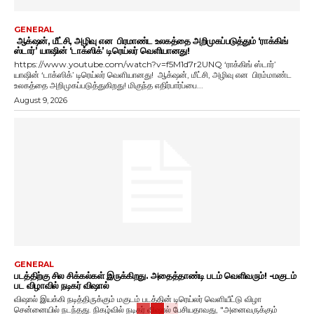
GENERAL
ஆக்‌ஷன், மீட்சி, அழிவு என பிரமாண்ட உலகத்தை அறிமுகப்படுத்தும் ‘ராக்கிங்
ஸ்டார்’ யாஷின் ‘டாக்ஸிக்’ டிரெய்லர் வெளியானது!
https://www.youtube.com/watch?v=f5M1d7r2UNQ ‘ராக்கிங் ஸ்டார்’
யாஷின் ‘டாக்ஸிக்’ டிரெய்லர் வெளியானது! ஆக்‌ஷன், மீட்சி, அழிவு என பிரம்மாண்ட
உலகத்தை அறிமுகப்படுத்துகிறது! மிகுந்த எதிர்பார்ப்பை...
August 9, 2026
GENERAL
படத்திற்கு சில சிக்கல்கள் இருக்கிறது. அதைத்தாண்டி படம் வெளிவரும்! -மகுடம்
பட விழாவில் நடிகர் விஷால்
விஷால் இயக்கி நடித்திருக்கும் மகுடம் படத்தின் டிரெய்லர் வெளியீட்டு விழா
சென்னையில் நடந்தது. நிகழ்வில் நடிகர் விஷால் பேசியதாவது, "அனைவருக்கும்