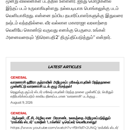
மூன்று வில்லன்கள் படத்தில் உள்ளனர். ஐந்து மொழிகளில்
இந்தப் படம் உருவாகியுள்ளது. நல்லபடியாக பொங்கலுக்கு படம்
வெளியாகிறது. என்னை நம்பிய தயாரிப்பாளர்களுக்கு இதுவரை
நஷ்டம் வந்ததில்லை. வீர வல்லாள மகாராஜா வரலாற்றை
வெளியே கொண்டு வருவது எனக்கு பெருமை. உங்கள்
அனைவரையும் ‘திரெளபதி2’ திருப்திப்படுத்தும்” என்றார்.
LATEST ARTICLES
GENERAL
வாரணாசி ஹீரோ ருத்ராவின் அறிமுகம்: மகேஷ்பாபுவின் பிறந்தநாளை
முன்னிட்டு வாரணாசி படக் குழு அசத்தல்!
தெலுங்கு சூப்பர் ஸ்டார் மகேஷ் பாபுவின் பிறந்த நாளை முன்னிட்டு, பெரிதும்
எதிர்பார்க்கப்படும் காவிய திரைப்படமான 'வாரணாசி' படக்குழு...
August 9, 2026
GENERAL
ஆக்‌ஷன், மீட்சி, அழிவு என பிரமாண்ட உலகத்தை அறிமுகப்படுத்தும்
‘ராக்கிங் ஸ்டார்’ யாஷின் ‘டாக்ஸிக்’ டிரெய்லர் வெளியானது!
https://www.youtube.com/watch?v=f5M1d7r2UNQ ‘ராக்கிங் ஸ்டார்’