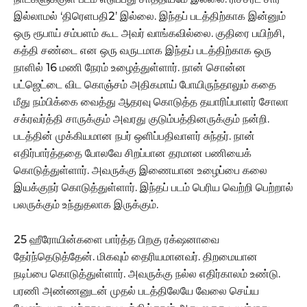
இல்லாமல் ‘திரெளபதி2’ இல்லை. இந்தப் படத்திற்காக இன்னும்
ஒரு ரூபாய் சம்பளம் கூட அவர் வாங்கவில்லை. குதிரை பயிற்சி,
கத்தி சண்டை என ஒரு வருடமாக இந்தப் படத்திற்காக ஒரு
நாளில் 16 மணி நேரம் உழைத்துள்ளார். நான் சொன்ன
பட்ஜெட்டை விட கொஞ்சம் அதிகமாய் போயிருந்தாலும் கதை
மீது நம்பிக்கை வைத்து ஆதரவு கொடுத்த தயாரிப்பாளர் சோலா
சக்ரவர்த்தி சாருக்கும் அவரது குடும்பத்தினருக்கும் நன்றி.
படத்தின் முக்கியமான நபர் ஒளிப்பதிவாளர் சுந்தர். நான்
எதிர்பார்த்ததை போலவே சிறப்பான தரமான பணியைக்
கொடுத்துள்ளார். அவருக்கு இணையான உழைப்பை கலை
இயக்குநர் கொடுத்துள்ளார். இந்தப் படம் பெரிய வெற்றி பெற்றால்
பலருக்கும் உந்துதலாக இருக்கும்.
25 ஹீரோயின்களை பார்த்த பிறகு ரக்‌ஷனாவை
தேர்ந்தெடுத்தேன். மிகவும் தைரியமானவர். திறமையான
நடிப்பை கொடுத்துள்ளார். அவருக்கு நல்ல எதிர்காலம் உண்டு.
பரணி அண்ணனுடன் முதல் படத்திலேயே வேலை செய்ய