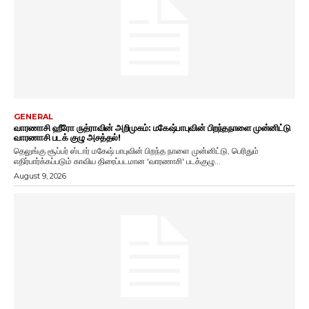
GENERAL
வாரணாசி ஹீரோ ருத்ராவின் அறிமுகம்: மகேஷ்பாபுவின் பிறந்தநாளை முன்னிட்டு
வாரணாசி படக் குழு அசத்தல்!
தெலுங்கு சூப்பர் ஸ்டார் மகேஷ் பாபுவின் பிறந்த நாளை முன்னிட்டு, பெரிதும்
எதிர்பார்க்கப்படும் காவிய திரைப்படமான 'வாரணாசி' படக்குழு...
August 9, 2026