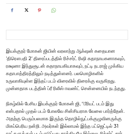
இயக்குநர் மோகன் ஜியின் வரலாற்று ஆக்‌ஷன் கதையான
’திரௌபதி 2’ திரைப்படத்தில் ரிச்சர்ட் ரிஷி கதாநாயகனாகவும்,
ரக்ஷனா இந்துசூடன் கதாநாயகியாகவும், நட்டி நடராஜ் முக்கிய
கதாபாத்திரத்திலும் நடித்துள்ளனர். பலமொழிகளில்
உருவாகியுள்ள இந்தப் படம் விரைவில் திரைக்கு வருகிறது.
முன்னதாக படத்தின் ப்ரீ ரிலீஸ் ஈவண்ட் சென்னையில் நடந்தது.
நிகழ்வில் பேசிய இயக்குநர் மோகன் ஜி, “பீரியட் படம் இது
என்பதால் முதல் படம் போலவே சின்சியராக வேலை பார்த்தேன்.
அதற்கு பெரும்பலமாக இருந்த தொழில்நுட்பக்குழுவினருக்கு
மிகப்பெரிய நன்றி. அவர்கள் இல்லாமல் இந்த பட்ஜெட்டில் 31
நாட்களுக்குள் படம் எடுப்பது சாத்தியமே இல்லை. ரிச்சர்ட் சார்