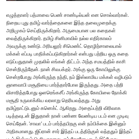
எழுத்தாளர் பத்மாவை பெண் சாண்டில்யன் என சொல்வார்கள்.
நிறைய புது தமிழ் வார்த்தைகளை இந்த தலைமுறைக்கு
அறிமுகம் செய்திருக்கிறார். அருமையான பல கதைகள்
வைத்திருக்கிறார். தமிழ் சினிமாவில் நல்ல எதிர்காலம்
அவருக்கு உண்டு. அரியலூர் சிமெண்ட் தொழிற்சாலையால்
மக்கள் எப்படி பாதிக்கப்படுகிறார்கள் என்பது பற்றிய ஒரு கதை
எடுப்பதுதான் முதலில் எங்கள் திட்டம். அந்த சமயத்தில் காசி
சென்றிருந்தேன். நான் சிவபக்தர். அங்கு ஒரு கோயிலுக்கு
சென்றபோது அங்கிருந்த நந்தி, நம் இஸ்லாமிய மக்கள் வழிபடும்
ஞானவாபி மசூதியை பார்த்தார்போல இருந்தது. அதை பற்றி
விசாரித்தபோது ஒளரெங்கசீப் அங்கிருந்த கோயிலை நோக்கி
மசூதி உருவாக்கிய வரலாறு தெரியவந்தது. அது
தமிழ்நாட்டுடனும் கனெக்ட் ஆகிறது. அதைப்பற்றி விரிவாக
படித்தவுடன் இதுதான் நான் பண்ண வேண்டிய படம் என முடிவு
செய்தேன். ’சாவா’ படம் பார்த்தபிறகு என் நம்பிக்கை இன்னும்
அதிகமானது. ஜிப்ரான் சார் இந்தப் படத்திற்குள் வந்ததும் இந்தப்