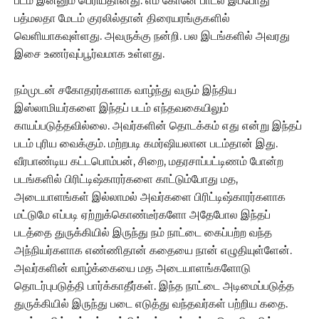
படம் இன்னும் பெரியதானது. எம் கோனே பாடல் இப்போது
பத்மலதா மேடம் குரலில்தான் திரையரங்குகளில்
வெளியாகவுள்ளது. அவருக்கு நன்றி. பல இடங்களில் அவரது
இசை உணர்வுப்பூர்வமாக உள்ளது.
நம்முடன் சகோதரர்களாக வாழ்ந்து வரும் இந்திய
இஸ்லாமியர்களை இந்தப் படம் எந்தவகையிலும்
காயப்படுத்தவில்லை. அவர்களின் தொடக்கம் எது என்று இந்தப்
படம் புரிய வைக்கும். மற்றபடி கமர்ஷியலான படம்தான் இது.
வீரபாண்டிய கட்டபொம்பன், சிறை, மதரசாப்பட்டிணம் போன்ற
படங்களில் பிரிட்டிஷ்காரர்களை காட்டும்போது மத,
அடையாளங்கள் இல்லாமல் அவர்களை பிரிட்டிஷ்காரர்களாக
மட்டுமே எப்படி ஏற்றுக்கொண்டீர்களோ அதேபோல இந்தப்
படத்தை துருக்கியில் இருந்து நம் நாட்டை கைப்பற்ற வந்த
அந்நியர்களாக எண்ணிதான் கதையை நான் எழுதியுள்ளேன்.
அவர்களின் வாழ்க்கையை மத அடையாளங்களோடு
தொடர்புபடுத்தி பார்க்காதீர்கள். இந்த நாட்டை அடிமைப்படுத்த
துருக்கியில் இருந்து படை எடுத்து வந்தவர்கள் பற்றிய கதை.