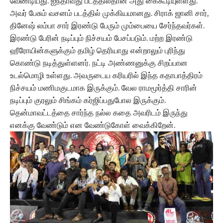
வேண்டியது. ஐந்தாவது படத்தில்தான் அது கைகூடியுள்ளது.
அவர் பேசும் வசனம் படத்தில் முக்கியமானது. சிராக் ஜானி சார்,
தினேஷ் லம்பா சார் இரண்டு பேரும் மும்பையை சேர்ந்தவர்கள்.
இரண்டு பேரின் நடிப்பும் நிச்சயம் பேசப்படும். மற்ற இரண்டு
ஹீரோயின்களுக்கும் தமிழ் தெரியாது என்றாலும் புரிந்து
கொண்டு நடித்துள்ளனர். நட்டி அண்ணனுக்கு சிறப்பான
உடல்மொழி உள்ளது. அவருடைய கரியரில் இந்த கதாபாத்திரம்
நிச்சயம் மணிமகுடமாக இருக்கும். வேல ராமமூர்த்தி சாரின்
நடிப்பும் குரலும் சிங்கம் கர்ஜிப்பதுபோல இருக்கும்.
தென்மாவட்டத்தை சார்ந்த நல்ல கதை அவரிடம் இருந்து
எனக்கு வேண்டும் என வேண்டுகோள் வைக்கிறேன்.