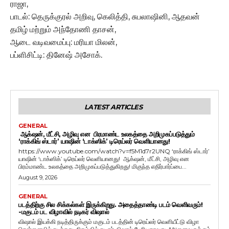
ராஜா,
பாடல்: தெருக்குரல் அறிவு, கெலித்தி, சுபலாஷினி, ஆதவன்
தமிழ் மற்றும் அந்தோணி தாசன்,
ஆடை வடிவமைப்பு: மரியா மிலன்,
பப்ளிசிட்டி: தினேஷ் அசோக்.
LATEST ARTICLES
GENERAL
ஆக்‌ஷன், மீட்சி, அழிவு என பிரமாண்ட உலகத்தை அறிமுகப்படுத்தும்
‘ராக்கிங் ஸ்டார்’ யாஷின் ‘டாக்ஸிக்’ டிரெய்லர் வெளியானது!
https://www.youtube.com/watch?v=f5M1d7r2UNQ ‘ராக்கிங் ஸ்டார்’
யாஷின் ‘டாக்ஸிக்’ டிரெய்லர் வெளியானது! ஆக்‌ஷன், மீட்சி, அழிவு என
பிரம்மாண்ட உலகத்தை அறிமுகப்படுத்துகிறது! மிகுந்த எதிர்பார்ப்பை...
August 9, 2026
GENERAL
படத்திற்கு சில சிக்கல்கள் இருக்கிறது. அதைத்தாண்டி படம் வெளிவரும்!
-மகுடம் பட விழாவில் நடிகர் விஷால்
விஷால் இயக்கி நடித்திருக்கும் மகுடம் படத்தின் டிரெய்லர் வெளியீட்டு விழா