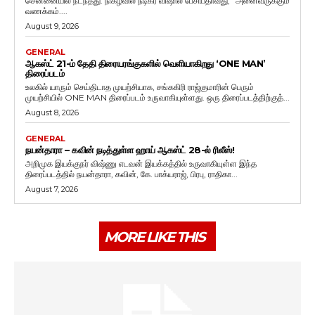
சென்னையில் நடந்தது. நிகழ்வில் நடிகர் விஷால் பேசியதாவது, "அனைவருக்கும்
வணக்கம்....
August 9, 2026
GENERAL
ஆகஸ்ட் 21-ம் தேதி திரையரங்குகளில் வெளியாகிறது ‘ONE MAN’
திரைப்படம்
உலகில் யாரும் செய்திடாத முயற்சியாக, சங்ககிரி ராஜ்குமாரின் பெரும்
முயற்சியில் ONE MAN திரைப்படம் உருவாகியுள்ளது. ஒரு திரைப்படத்திற்குத்...
August 8, 2026
GENERAL
நயன்தாரா – கவின் நடித்துள்ள ஹாய் ஆகஸ்ட் 28-ல் ரிலீஸ்!
அறிமுக இயக்குநர் விஷ்ணு எடவன் இயக்கத்தில் உருவாகியுள்ள இந்த
திரைப்படத்தில் நயன்தாரா, கவின், கே. பாக்யராஜ், பிரபு, ராதிகா...
August 7, 2026
MORE LIKE THIS