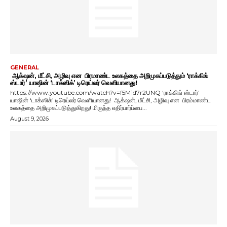
GENERAL
ஆக்‌ஷன், மீட்சி, அழிவு என பிரமாண்ட உலகத்தை அறிமுகப்படுத்தும் ‘ராக்கிங்
ஸ்டார்’ யாஷின் ‘டாக்ஸிக்’ டிரெய்லர் வெளியானது!
https://www.youtube.com/watch?v=f5M1d7r2UNQ ‘ராக்கிங் ஸ்டார்’
யாஷின் ‘டாக்ஸிக்’ டிரெய்லர் வெளியானது! ஆக்‌ஷன், மீட்சி, அழிவு என பிரம்மாண்ட
உலகத்தை அறிமுகப்படுத்துகிறது! மிகுந்த எதிர்பார்ப்பை...
August 9, 2026