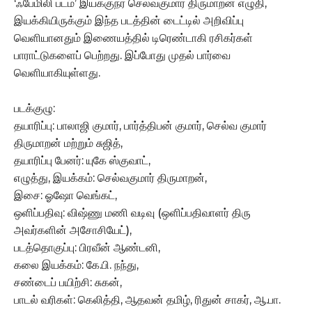
‘ஃபேமிலி படம்’ இயக்குநர் செல்வகுமார் திருமாறன் எழுதி,
இயக்கியிருக்கும் இந்த படத்தின் டைட்டில் அறிவிப்பு
வெளியானதும் இணையத்தில் டிரெண்டாகி ரசிகர்கள்
பாராட்டுகளைப் பெற்றது. இப்போது முதல் பார்வை
வெளியாகியுள்ளது.
படக்குழு:
தயாரிப்பு: பாலாஜி குமார், பார்த்திபன் குமார், செல்வ குமார்
திருமாறன் மற்றும் சுஜித்,
தயாரிப்பு பேனர்: யுகே ஸ்குவாட்,
எழுத்து, இயக்கம்: செல்வகுமார் திருமாறன்,
இசை: ஓஷோ வெங்கட்,
ஒளிப்பதிவு: விஷ்ணு மணி வடிவு (ஒளிப்பதிவாளர் திரு
அவர்களின் அசோசியேட்),
படத்தொகுப்பு: பிரவீன் ஆண்டனி,
கலை இயக்கம்: கே.பி. நந்து,
சண்டைப் பயிற்சி: சுகன்,
பாடல் வரிகள்: கெலித்தி, ஆதவன் தமிழ், ரிதுன் சாகர், ஆ.பா.