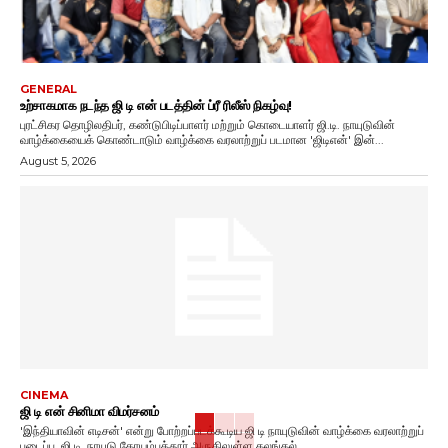
GENERAL
உற்சாகமாக நடந்த ஜி டி என் படத்தின் ப்ரீ ரிலீஸ் நிகழ்வு!
புரட்சிகர தொழிலதிபர், கண்டுபிடிப்பாளர் மற்றும் கொடையாளர் ஜி.டி. நாயுடுவின்
வாழ்க்கையைக் கொண்டாடும் வாழ்க்கை வரலாற்றுப் படமான 'ஜிடிஎன்' இன்...
August 5, 2026
CINEMA
ஜி டி என் சினிமா விமர்சனம்
'இந்தியாவின் எடிசன்' என்று போற்றப்படக்கூடிய ஜி டி நாயுடுவின் வாழ்க்கை வரலாற்றுப்
படைப்பு. ஜி.டி. நாயுடு கோயம்புத்தூர் அருகிலுள்ள கலங்கல்...