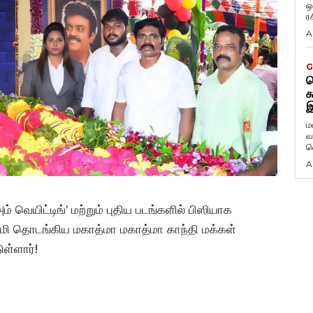
ஒ
ர
A
G
ட
க
இ
ம
வ
வ
A
ம் வெயிட்டிங்’ மற்றும் புதிய படங்களில் பிஸியாக
சாமி தொடங்கிய மகாத்மா மகாத்மா காந்தி மக்கள்
ள்ளார்!