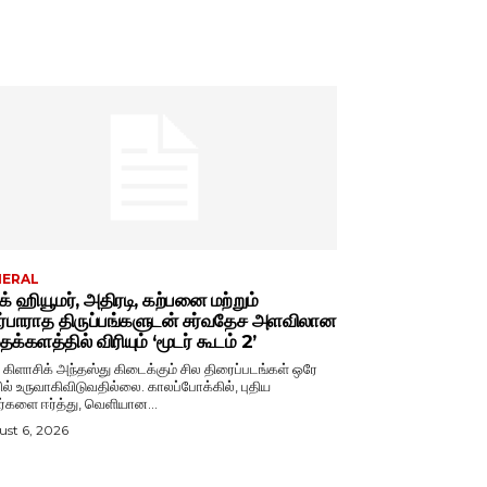
NERAL
்க் ஹியூமர், அதிரடி, கற்பனை மற்றும்
ர்பாராத திருப்பங்களுடன் சர்வதேச அளவிலான
க்களத்தில் விரியும் ‘மூடர் கூடம் 2’
் கிளாசிக் அந்தஸ்து கிடைக்கும் சில திரைப்படங்கள் ஒரே
ல் உருவாகிவிடுவதில்லை. காலப்போக்கில், புதிய
ர்களை ஈர்த்து, வெளியான...
st 6, 2026