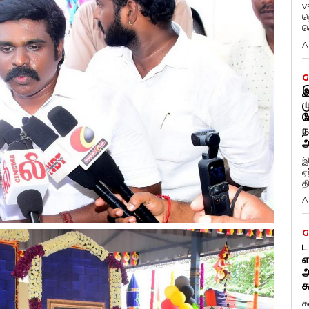
v
ந
வ
A
G
இ
ம
ப
ந
அ
இ
ஏ
த
A
G
ட
எ
அ
க
க