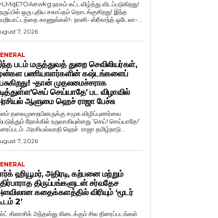
=LMqE7OAewkg நரகம் கட்டவிழ்த்து விடப்படுகிறது!
ெருப்பில் ஒரு புதிய சகாப்தம் தொடங்குகிறது! இந்த
ெறியாட்டத்தை காணுங்கள்!- நானி- ஸ்ரீகாந்த் ஒடேலா-...
ugust 7, 2026
ENERAL
ந்த படம் மருத்துவத் துறை செவிலியர்கள்,
ுன்கள பணியாளர்களின் கஷ்டங்களைப்
ேசுகிறது! -தான் முதலமைச்சராக
டித்துள்ள’செய் செய்யாதே’ பட விழாவில்
ரசியல் ஆளுமை ஹெச் ராஜா பேச்சு
ளம் தலைமுறையினருக்கு சமூக விழிப்புணர்வை
ற்படுத்தும் நோக்கில் உருவாகியுள்ளது ‘செய்! செய்யாதே!’
ிரைப்படம். அரசியல்வாதி ஹெச். ராஜா தமிழ்நாடு...
ugust 7, 2026
ENERAL
ார்க் ஹியூமர், அதிரடி, கற்பனை மற்றும்
திர்பாராத திருப்பங்களுடன் சர்வதேச
ளவிலான கதைக்களத்தில் விரியும் ‘மூடர்
ூடம் 2’
ல்ட் கிளாசிக் அந்தஸ்து கிடைக்கும் சில திரைப்படங்கள்