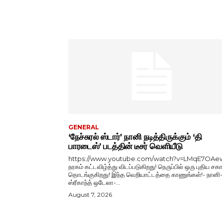
GENERAL
‘நேச்சுரல் ஸ்டார்’ நானி நடித்திருக்கும் ‘தி
பாரடைஸ்’ படத்தின் டீசர் வெளியீடு
https://www.youtube.com/watch?v=LMqE7OAe
நரகம் கட்டவிழ்த்து விடப்படுகிறது! நெருப்பில் ஒரு புதிய சகா
தொடங்குகிறது! இந்த வெறியாட்டத்தை காணுங்கள்!- நானி
ஸ்ரீகாந்த் ஒடேலா-...
August 7, 2026