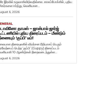
ரே இரவில் உருவாகிவிடுவதில்லை. காலப்போக்கில், புதிய
சிகர்களை ஈர்த்து, வெளியான...
ugust 6, 2026
ENERAL
ொவினோ தாமஸ் – ஜான்பால் ஜார்ஜ்
ூட்டணியில் புதிய திரைப்படம் – மீண்டும்
ணையும் ‘குப்பி’ டீம்!
லையாள திரையுலகில் விமர்சன ரீதியாகப் பெரும்
ரவேற்பைப் பெற்ற ‘குப்பி’ (Guppy) திரைப்படம்
ெளியாகி 10 ஆண்டுகள் நிறைவடைந்துள்ள...
ugust 6, 2026