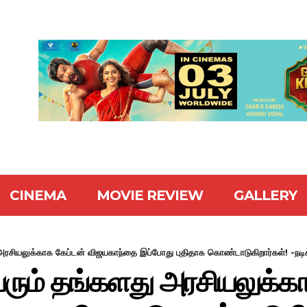
CINEMA
MOVIE REVIEW
GALLERY
 அரசியலுக்காக கேப்டன் விஜயகாந்தை இப்போது புதிதாக கொண்டாடுகிறார்கள்! -நடிகர
வரும் தங்களது அரசியலுக்க