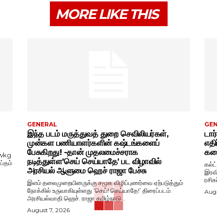
MORE LIKE THIS
GENERAL
GE
இந்த படம் மருத்துவத் துறை செவிலியர்கள்,
டார
முன்கள பணியாளர்களின் கஷ்டங்களைப்
எதி
பேசுகிறது! -தான் முதலமைச்சராக
கதை
wkg
நடித்துள்ள’செய் செய்யாதே’ பட விழாவில்
ப்தம்
கல்ட
அரசியல் ஆளுமை ஹெச் ராஜா பேச்சு
-
இரவி
ரசிக
இளம் தலைமுறையினருக்கு சமூக விழிப்புணர்வை ஏற்படுத்தும்
நோக்கில் உருவாகியுள்ளது ‘செய்! செய்யாதே!’ திரைப்படம்.
Augu
அரசியல்வாதி ஹெச். ராஜா தமிழ்நாடு...
August 7, 2026