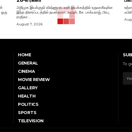
28-ல் ரிலீஸ்!
பிள
ன்
அறிமுக இயக்குநர் விஷ்ணு எடவன் இயக்கத்தில் உருவாகியுள்ள
உத்ர
. ஒரு
இந்த திரைப்படத்தில் நயன்தாரா, கவின், கே. பாக்யராஜ், பிரபு,
ஃபில
ராதிகா...
Augu
August 7, 2026
SUB
HOME
GENERAL
To g
CINEMA
MOVIE REVIEW
GALLERY
HEALTH
POLITICS
SPORTS
TELEVISION