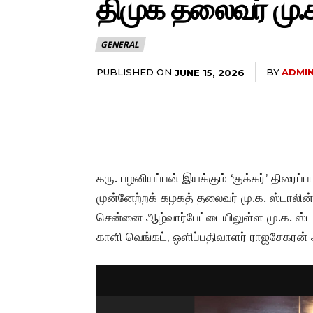
திமுக தலைவர் மு.க
GENERAL
PUBLISHED ON
BY
ADMI
JUNE 15, 2026
கரு. பழனியப்பன் இயக்கும் ‘குக்கர்’ திரை
முன்னேற்றக் கழகத் தலைவர் மு.க. ஸ்டாலின்
சென்னை ஆழ்வார்பேட்டையிலுள்ள மு.க. ஸ்டால
காளி வெங்கட், ஒளிப்பதிவாளர் ராஜசேகரன் 