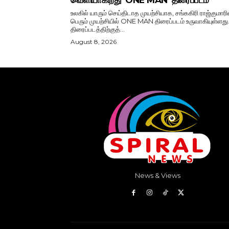
வெளியாகிறது ‘ONE MAN’ திரைப்படம்
உலகில் யாரும் செய்திடாத முயற்சியாக, சங்ககிரி ராஜ்குமாரி
பெரும் முயற்சியில் ONE MAN திரைப்படம் உருவாகியுள்ளது
திரைப்படத்திற்குத்...
August 8, 2026
News & Views