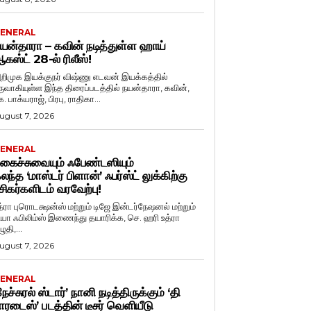
ENERAL
யன்தாரா – கவின் நடித்துள்ள ஹாய்
கஸ்ட் 28-ல் ரிலீஸ்!
றிமுக இயக்குநர் விஷ்ணு எடவன் இயக்கத்தில்
ருவாகியுள்ள இந்த திரைப்படத்தில் நயன்தாரா, கவின்,
. பாக்யராஜ், பிரபு, ராதிகா...
ugust 7, 2026
ENERAL
கைச்சுவையும் ஃபேண்டஸியும்
லந்த ‘மாஸ்டர் பிளான்’ ஃபர்ஸ்ட் லுக்கிற்கு
சிகர்களிடம் வரவேற்பு!
த்ரா புரொடக்ஷன்ஸ் மற்றும் டிஜே இன்டர்நேஷனல் மற்றும்
ியா ஃபிலிம்ஸ் இணைந்து தயாரிக்க, செ. ஹரி உத்ரா
ுதி,...
ugust 7, 2026
ENERAL
நேச்சுரல் ஸ்டார்’ நானி நடித்திருக்கும் ‘தி
ாரடைஸ்’ படத்தின் டீசர் வெளியீடு