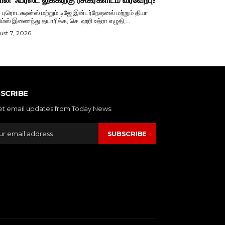
ான்’ ஃபர்ஸ்ட் லுக்கிற்கு ரசிகர்களிடம் வரவேற்பு!
ா புரொடக்ஷன்ஸ் மற்றும் டிஜே இன்டர்நேஷனல் மற்றும் தியா
ிம்ஸ் இணைந்து தயாரிக்க, செ. ஹரி உத்ரா எழுதி,...
st 7, 2026
SCRIBE
et email updates from Today News.
SUBSCRIBE