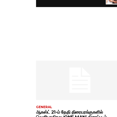
GENERAL
ஆகஸ்ட் 21-ம் தேதி திரையரங்குகளில்