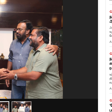
G
ந
ஆ
அ
உ
கே
A
G
ந
க
ர
உ
த
எழ
A
G
‘
ப