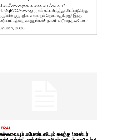
ttps://www.youtube.com/watch?
=LMqE7OAewkg நரகம் கட்டவிழ்த்து விடப்படுகிறது!
ெருப்பில் ஒரு புதிய சகாப்தம் தொடங்குகிறது! இந்த
ெறியாட்டத்தை காணுங்கள்!- நானி- ஸ்ரீகாந்த் ஒடேலா-...
ugust 7, 2026
NERAL
ச்சுவையும் ஃபேண்டஸியும் கலந்த ‘மாஸ்டர்