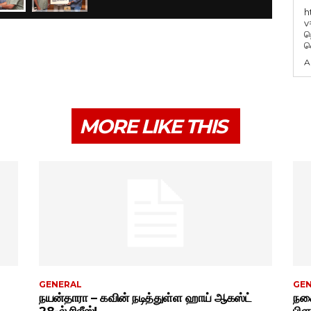
h
v
ந
வ
A
MORE LIKE THIS
GENERAL
GE
நயன்தாரா – கவின் நடித்துள்ள ஹாய் ஆகஸ்ட்
நகை