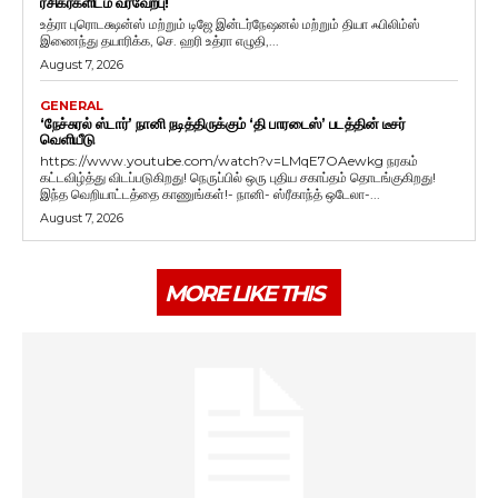
ரசிகர்களிடம் வரவேற்பு!
உத்ரா புரொடக்ஷன்ஸ் மற்றும் டிஜே இன்டர்நேஷனல் மற்றும் தியா ஃபிலிம்ஸ்
இணைந்து தயாரிக்க, செ. ஹரி உத்ரா எழுதி,...
August 7, 2026
GENERAL
‘நேச்சுரல் ஸ்டார்’ நானி நடித்திருக்கும் ‘தி பாரடைஸ்’ படத்தின் டீசர்
வெளியீடு
https://www.youtube.com/watch?v=LMqE7OAewkg நரகம்
கட்டவிழ்த்து விடப்படுகிறது! நெருப்பில் ஒரு புதிய சகாப்தம் தொடங்குகிறது!
இந்த வெறியாட்டத்தை காணுங்கள்!- நானி- ஸ்ரீகாந்த் ஒடேலா-...
August 7, 2026
MORE LIKE THIS