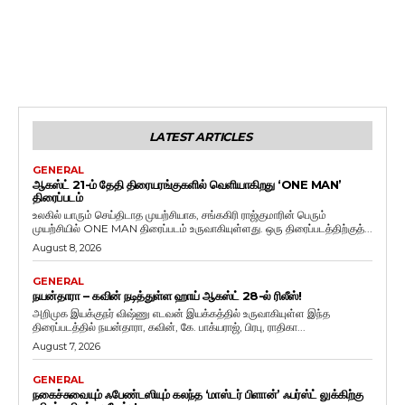
LATEST ARTICLES
GENERAL
ஆகஸ்ட் 21-ம் தேதி திரையரங்குகளில் வெளியாகிறது ‘ONE MAN’
திரைப்படம்
உலகில் யாரும் செய்திடாத முயற்சியாக, சங்ககிரி ராஜ்குமாரின் பெரும்
முயற்சியில் ONE MAN திரைப்படம் உருவாகியுள்ளது. ஒரு திரைப்படத்திற்குத்...
August 8, 2026
GENERAL
நயன்தாரா – கவின் நடித்துள்ள ஹாய் ஆகஸ்ட் 28-ல் ரிலீஸ்!
அறிமுக இயக்குநர் விஷ்ணு எடவன் இயக்கத்தில் உருவாகியுள்ள இந்த
திரைப்படத்தில் நயன்தாரா, கவின், கே. பாக்யராஜ், பிரபு, ராதிகா...
August 7, 2026
GENERAL
நகைச்சுவையும் ஃபேண்டஸியும் கலந்த ‘மாஸ்டர் பிளான்’ ஃபர்ஸ்ட் லுக்கிற்கு