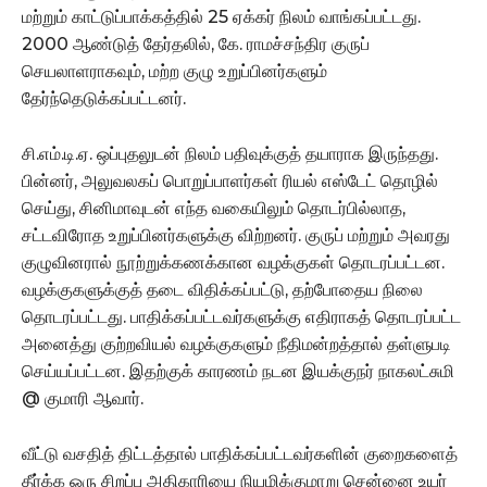
மற்றும் காட்டுப்பாக்கத்தில் 25 ஏக்கர் நிலம் வாங்கப்பட்டது.
2000 ஆண்டுத் தேர்தலில், கே. ராமச்சந்திர குருப்
செயலாளராகவும், மற்ற குழு உறுப்பினர்களும்
தேர்ந்தெடுக்கப்பட்டனர்.
சி.எம்.டி.ஏ. ஒப்புதலுடன் நிலம் பதிவுக்குத் தயாராக இருந்தது.
பின்னர், அலுவலகப் பொறுப்பாளர்கள் ரியல் எஸ்டேட் தொழில்
செய்து, சினிமாவுடன் எந்த வகையிலும் தொடர்பில்லாத,
சட்டவிரோத உறுப்பினர்களுக்கு விற்றனர். குருப் மற்றும் அவரது
குழுவினரால் நூற்றுக்கணக்கான வழக்குகள் தொடரப்பட்டன.
வழக்குகளுக்குத் தடை விதிக்கப்பட்டு, தற்போதைய நிலை
தொடரப்பட்டது. பாதிக்கப்பட்டவர்களுக்கு எதிராகத் தொடரப்பட்ட
அனைத்து குற்றவியல் வழக்குகளும் நீதிமன்றத்தால் தள்ளுபடி
செய்யப்பட்டன. இதற்குக் காரணம் நடன இயக்குநர் நாகலட்சுமி
@ குமாரி ஆவார்.
வீட்டு வசதித் திட்டத்தால் பாதிக்கப்பட்டவர்களின் குறைகளைத்
தீர்க்க ஒரு சிறப்பு அதிகாரியை நியமிக்குமாறு சென்னை உயர்