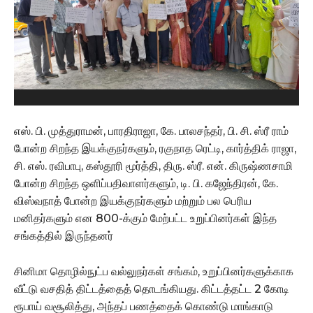
எஸ். பி. முத்துராமன், பாரதிராஜா, கே. பாலசந்தர், பி. சி. ஸ்ரீ ராம்
போன்ற சிறந்த இயக்குநர்களும், ரகுநாத ரெட்டி, கார்த்திக் ராஜா,
சி. எஸ். ரவிபாபு, கஸ்தூரி மூர்த்தி, திரு. ஸ்ரீ. என். கிருஷ்ணசாமி
போன்ற சிறந்த ஒளிப்பதிவாளர்களும், டி. பி. கஜேந்திரன், கே.
விஸ்வநாத் போன்ற இயக்குநர்களும் மற்றும் பல பெரிய
மனிதர்களும் என 800-க்கும் மேற்பட்ட உறுப்பினர்கள் இந்த
சங்கத்தில் இருந்தனர்
சினிமா தொழில்நுட்ப வல்லுநர்கள் சங்கம், உறுப்பினர்களுக்காக
வீட்டு வசதித் திட்டத்தைத் தொடங்கியது. கிட்டத்தட்ட 2 கோடி
ரூபாய் வசூலித்து, அந்தப் பணத்தைக் கொண்டு மாங்காடு