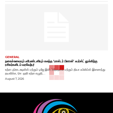
GENERAL
நகைச்சுவையும் ஃபேண்டஸியும் கலந்த ‘மாஸ்டர் பிளான்’ ஃபர்ஸ்ட் லுக்கிற்கு
ரசிகர்களிடம் வரவேற்பு!
உத்ரா புரொடக்ஷன்ஸ் மற்றும் டிஜே இன்டர்நேஷனல் மற்றும் தியா ஃபிலிம்ஸ் இணைந்து
தயாரிக்க, செ. ஹரி உத்ரா எழுதி,...
August 7, 2026