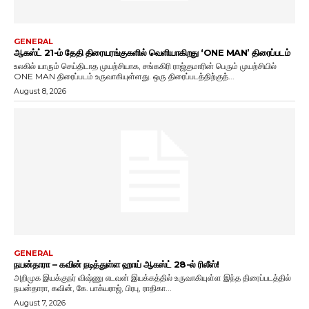
GENERAL
ஆகஸ்ட் 21-ம் தேதி திரையரங்குகளில் வெளியாகிறது ‘ONE MAN’ திரைப்படம்
உலகில் யாரும் செய்திடாத முயற்சியாக, சங்ககிரி ராஜ்குமாரின் பெரும் முயற்சியில்
ONE MAN திரைப்படம் உருவாகியுள்ளது. ஒரு திரைப்படத்திற்குத்...
August 8, 2026
GENERAL
நயன்தாரா – கவின் நடித்துள்ள ஹாய் ஆகஸ்ட் 28-ல் ரிலீஸ்!
அறிமுக இயக்குநர் விஷ்ணு எடவன் இயக்கத்தில் உருவாகியுள்ள இந்த திரைப்படத்தில்
நயன்தாரா, கவின், கே. பாக்யராஜ், பிரபு, ராதிகா...
August 7, 2026