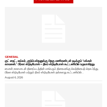
GENERAL
குட் நைட், லவ்வர், குடும்பஸ்தனுக்கு பிறகு மணிகண்டன் நடிக்கும் ‘மக்கள்
காவலன்.’ பிர்லா ஸ்டுடியோஸ் – நீலம் ஸ்டுடியோஸ் கூட்டணியில் உருவாகிறது.
பைசன் காளமாடன் திரைப்படத்தின் மாபெரும் திரையரங்கு வெற்றியைத் தொடர்ந்து,
பிர்லா ஸ்டுடியோஸ் மற்றும் நீலம் ஸ்டுடியோஸ் தங்களது கூட்டணியில்...
August 6, 2026