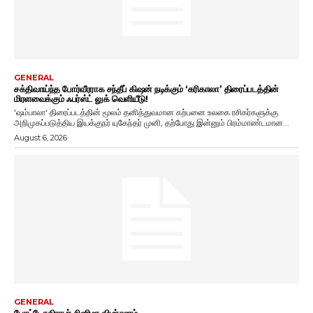
GENERAL
சக்திவாய்ந்த போர்வீரராக சந்தீப் கிஷன் நடிக்கும் ‘கரிகாலா’ திரைப்படத்தின்
மிரளவைக்கும் ஃபர்ஸ்ட் லுக் வெளியீடு!
'ஷம்பாலா' திரைப்படத்தின் மூலம் தனித்துவமான கற்பனை உலகை ரசிகர்களுக்கு
அறிமுகப்படுத்திய இயக்குநர் யுகேந்தர் முனி, தற்போது இன்னும் பிரம்மாண்டமான...
August 6, 2026
GENERAL
போட்டோகிராபர் சினிமா விமர்சனம்