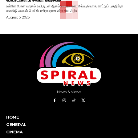
உள்ளே போன யாரும் உயிருடன் திரும்பியதில்லை. அப்படியொரு காட்டுப் பகுதிக்கு
வைல்டு லைஃப் போட்டோகிராபரான வீரா சில அரிய...
August 5, 2026
News & Views
HOME
GENERAL
CINEMA