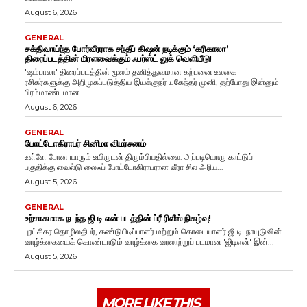
August 6, 2026
GENERAL
சக்திவாய்ந்த போர்வீரராக சந்தீப் கிஷன் நடிக்கும் ‘கரிகாலா’
திரைப்படத்தின் மிரளவைக்கும் ஃபர்ஸ்ட் லுக் வெளியீடு!
'ஷம்பாலா' திரைப்படத்தின் மூலம் தனித்துவமான கற்பனை உலகை
ரசிகர்களுக்கு அறிமுகப்படுத்திய இயக்குநர் யுகேந்தர் முனி, தற்போது இன்னும்
பிரம்மாண்டமான...
August 6, 2026
GENERAL
போட்டோகிராபர் சினிமா விமர்சனம்
உள்ளே போன யாரும் உயிருடன் திரும்பியதில்லை. அப்படியொரு காட்டுப்
பகுதிக்கு வைல்டு லைஃப் போட்டோகிராபரான வீரா சில அரிய...
August 5, 2026
GENERAL
உற்சாகமாக நடந்த ஜி டி என் படத்தின் ப்ரீ ரிலீஸ் நிகழ்வு!
புரட்சிகர தொழிலதிபர், கண்டுபிடிப்பாளர் மற்றும் கொடையாளர் ஜி.டி. நாயுடுவின்
வாழ்க்கையைக் கொண்டாடும் வாழ்க்கை வரலாற்றுப் படமான 'ஜிடிஎன்' இன்...
August 5, 2026
MORE LIKE THIS