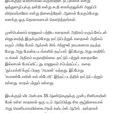
இயக்குநர் பேரரசாகவே வருகிறேன். நட்புக்காக என்று
ஒத்துழைப்புக்கு நன்றி என்று கூறி கைக்குலுக்கி அனுப்பி
விடுவார்களோ என்று நினைத்தேன் .ஆனால் போகும்போது
எனக்கு ஒரு தொகையைக் கொடுத்தார்கள்.
முன்பெல்லாம் ராணுவம் பற்றிய கதைகள் அதிகம் வரும்.கேப்டன்
விஜயகாந்த் இருக்கும்போது நாட்டுப்பற்றுக் கதைகள் அதிகம்
வரும் .அதே போல் ஆக்சன் கிங் அர்ஜுன் நாயகனாக நடித்த
போது அது போன்ற படங்களில் நடிப்பார். இப்போது அது மாதிரிப்
படங்கள் அதிகம் வருவதில்லை. நாட்டுப் பற்றுக் கதைகளே
இல்லாமல் போய்விட்டது. ராணுவம் சம்பந்தப்பட்ட கதை
‘துப்பாக்கி’க்குப் பிறகு ‘அமரன்’ வந்தது. இப்போது
‘கமாண்டோவின் லவ் ஸ்டோரி’. இந்தப் படத்தில் நாட்டுப் பற்றும்
உள்ளது. காதல் பற்றும் உள்ளது.
இயக்குநர் வீர அன்பரசு 35 ஆண்டுகளுக்கு முன்பு சினிமாவின்
மேல் உள்ள காதலால் ஒரு படம் ஆரம்பித்து சில சூழ்நிலையால்
அது வெளியாகவில்லை.அவர் கஸ்டம்ஸ் ஆபீசர் . நன்றாகச்