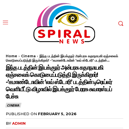
Home
Cinema
இந்த படத்தின் இயக்குநர் அன்பரசு கதாநாயகி ஏஞ்சலைக்
கொடுமைப்படுத்தி இருக்கிறார்! -'கமாண்டோவின் 'லவ் ஸ்டோரி' படத்தின்...
இந்த படத்தின் இயக்குநர் அன்பரசு கதாநாயகி
ஏஞ்சலைக் கொடுமைப்படுத்தி இருக்கிறார்!
-‘கமாண்டோவின் ‘லவ் ஸ்டோரி’ படத்தின் டிரெய்லர்
வெளியீட்டு விழாவில் இயக்குநர் பேரரசு சுவாரஸ்யப்
பேச்சு
CINEMA
PUBLISHED ON
FEBRUARY 5, 2026
BY
ADMIN