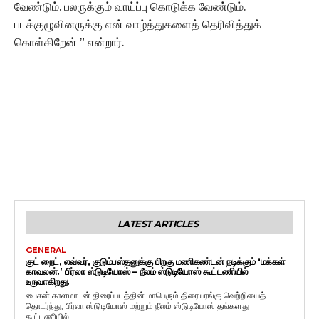
வேண்டும். பலருக்கும் வாய்ப்பு கொடுக்க வேண்டும்.
படக்குழுவினருக்கு என் வாழ்த்துகளைத் தெரிவித்துக்
கொள்கிறேன் ” என்றார்.
LATEST ARTICLES
GENERAL
குட் நைட், லவ்வர், குடும்பஸ்தனுக்கு பிறகு மணிகண்டன் நடிக்கும் ‘மக்கள்
காவலன்.’ பிர்லா ஸ்டுடியோஸ் – நீலம் ஸ்டுடியோஸ் கூட்டணியில்
உருவாகிறது.
பைசன் காளமாடன் திரைப்படத்தின் மாபெரும் திரையரங்கு வெற்றியைத்
தொடர்ந்து, பிர்லா ஸ்டுடியோஸ் மற்றும் நீலம் ஸ்டுடியோஸ் தங்களது
கூட்டணியில்...