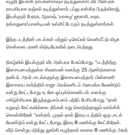
எழுதி இயக்கி நாயகனாகவும் நடித்துள்ளார் வீர அன்பரசு.
நாயகியாக ஏஞ்சல் நடித்துள்ளார். பப்லு என்கிற பிருத்விராஜ்,
இயக்குநர் பேரரசு, ஆகாஷ், ‘வாழை’ ஜானகி, உஷா,
தங்கதுரைப்பாண்டியன் உள்ளிட்டோரும் நடித்துள்ளார்கள்.
இந்த படத்தின் பாடல்கள் மற்றும் டிரெய்லர் வெளியீட்டு விழா
சென்னை பரணி ஸ்டுடியோவில் நடைபெற்றது.
நிகழ்வில் இயக்குநர் வீர அன்பரசு பேசும்போது, “படத்திற்கு
இசையமைத்துள்ள சிவராமன் எனக்கு 25 ஆண்டுகளாக
நண்பர். அவர் பாடல்களுக்கு இசையமைத்தார். பின்னணி
இசையை கார்த்திக் ராஜா அவர்களிடம் அமைக்க வேண்டும்
என்று கேட்டபோது உடனே ஒப்புக்கொண்டார். எனக்கு
மகிழ்ச்சியாக இருந்தது.சம்பளம் பற்றிப் பேசியபோது “நான்
எதுவும் கேட்கவில்லை. நீங்கள் எது கொடுத்தாலும் வாங்கிக்
கொள்கிறேன் “என்றார். முதல் நாள் இரவு படத்தில் ஒரு பாடல்
வேண்டும் என்று கேட்டபோது, இரவு 8 மணிக்கு கேட்கிறேன்.
வீடு சென்று படுத்து தூங்கி எழுந்தால் காலை 8 மணிக்கு அவர்