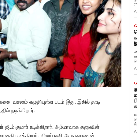
ர
A
G
ட
க
இ
ம
வ
வ
A
G
க
ம
ப
தை, வசனம் எழுதியுள்ள படம் இது. இதில் தாடி
க
ில் நடிக்கிறார்.
ப
வ
ஸ
 ஜி.ம்.குமார் நடிக்கிறார். அம்மாவாக தனுஷின்
A
ானகி நடிக்கிறார். விஜய் டிவி அமுதவாணன்,