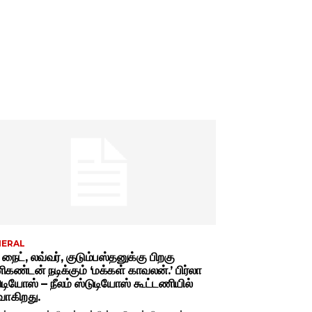
NERAL
் நைட், லவ்வர், குடும்பஸ்தனுக்கு பிறகு
கண்டன் நடிக்கும் ‘மக்கள் காவலன்.’ பிர்லா
ுடியோஸ் – நீலம் ஸ்டுடியோஸ் கூட்டணியில்
வாகிறது.