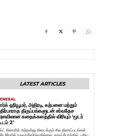
LATEST ARTICLES
ENERAL
ார்க் ஹியூமர், அதிரடி, கற்பனை மற்றும்
திர்பாராத திருப்பங்களுடன் சர்வதேச
ளவிலான கதைக்களத்தில் விரியும் ‘மூடர்
ூடம் 2’
ல்ட் கிளாசிக் அந்தஸ்து கிடைக்கும் சில திரைப்படங்கள்
ரே இரவில் உருவாகிவிடுவதில்லை. காலப்போக்கில், புதிய