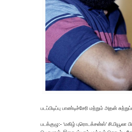
படப்பிடிப்பு பாண்டிச்சேரி மற்றும் அதன் சுற்ற
படக்குழு:- ‘மகிழ் புரொடக்சன்ஸ்’ சி.பியூலா