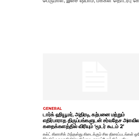
பெருமாள், இசை ஷ்யாம், மக்கள் தொடர்பு க
GENERAL
டார்க் ஹியூமர், அதிரடி, கற்பனை மற்றும்
எதிர்பாராத திருப்பங்களுடன் சர்வதேச அளவ
கதைக்களத்தில் விரியும் ‘மூடர் கூடம் 2’
கல்ட் கிளாசிக் அந்தஸ்து கிடைக்கும் சில திரைப்படங்கள் ஒ
இரவில் உருவாகிவிடுவதில்லை. காலப்போக்கில், புதிய