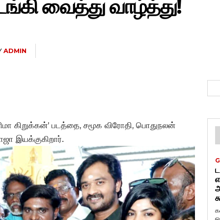
்கி வைத்து வாழ்த்து!
Y
ADMIN
னிமா கிறுக்கன்’ படத்தை, சமூக விரோதி, பொதுநலன்
ஜா இயக்குகிறார்.
G
ட
எ
அ
க
க
ஒ