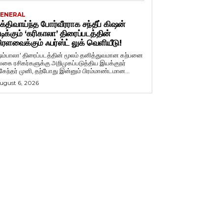
ENERAL
க்திவாய்ந்த போர்வீரராக சந்தீப் கிஷன்
டிக்கும் ‘கரிகாலா’ திரைப்படத்தின்
ிரளவைக்கும் ஃபர்ஸ்ட் லுக் வெளியீடு!
ஷம்பாலா' திரைப்படத்தின் மூலம் தனித்துவமான கற்பனை
லகை ரசிகர்களுக்கு அறிமுகப்படுத்திய இயக்குநர்
ுகேந்தர் முனி, தற்போது இன்னும் பிரம்மாண்டமான...
ugust 6, 2026