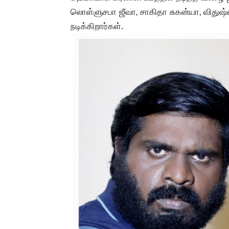
லொள்ளுசபா ஜீவா, சாகிதா சுகன்யா, விதுஷ்ன
நடிக்கிறார்கள்.