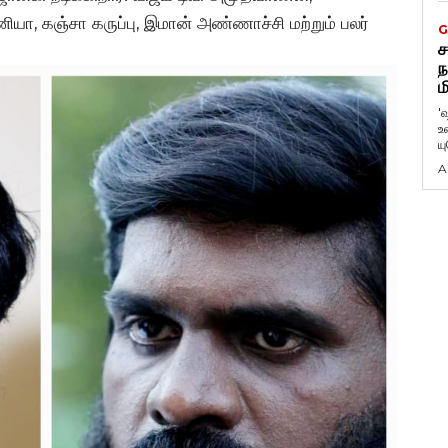
ியா, கஞ்சா கருப்பு, இமான் அண்ணாச்சி மற்றும் பலர்
G
ச
ந
ம
'
உ
ய
A