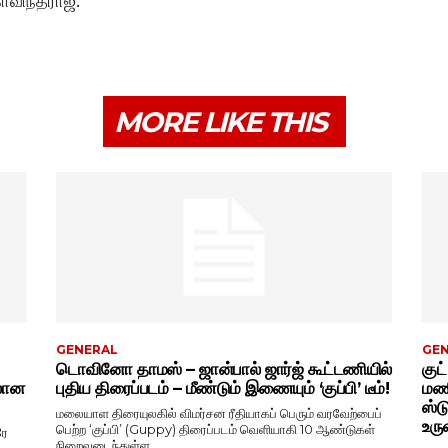
ோவிந்தராஜ்.
MORE LIKE THIS
GENERAL
GE
டொவினோ தாமஸ் – ஜான்பால் ஜார்ஜ் கூட்டணியில்
குட
ிலான
புதிய திரைப்படம் – மீண்டும் இணையும் ‘குப்பி’ டீம்!
மணி
ஸ்ட
மலையாள திரையுலகில் விமர்சன ரீதியாகப் பெரும் வரவேற்பைப்
உரு
பெற்ற ‘குப்பி’ (Guppy) திரைப்படம் வெளியாகி 10 ஆண்டுகள்
ரே
நிறைவடைந்துள்ள...