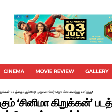
CINEMA
MOVIE REVIEW
GALLERY
கிறுக்கன்' படத்தை புதுச்சேரி முதலமைச்சர் தொடங்கி வைத்து வாழ்த்து!
கும் ‘சினிமா கிறுக்கன்’ படத