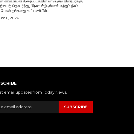
் காளமாடன் திரைப்படத்தின் மாபெரும் திரையரங்கு
றியைத் தொடர்ந்து, பிர்லா ஸ்டுடியோஸ் மற்றும் நீலம்
டியோஸ் தங்களது கூட்டணியில்...
st 6, 2026
SCRIBE
et email updates from Today News.
SUBSCRIBE