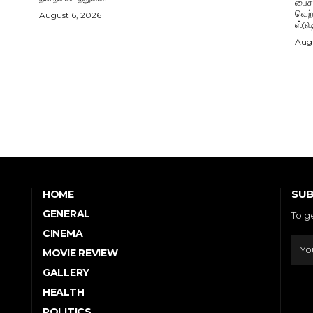
பைசன
வெற்
August 6, 2026
ஸ்டு
Augu
SUB
HOME
GENERAL
To g
CINEMA
MOVIE REVIEW
GALLERY
HEALTH
POLITICS