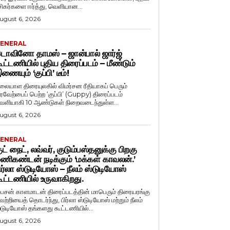
சிகர்களை ஈர்த்து, வெளியான...
ugust 6, 2026
ENERAL
ொவினோ தாமஸ் – ஜான்பால் ஜார்ஜ்
ூட்டணியில் புதிய திரைப்படம் – மீண்டும்
ணையும் ‘குப்பி’ டீம்!
லையாள திரையுலகில் விமர்சன ரீதியாகப் பெரும்
ரவேற்பைப் பெற்ற ‘குப்பி’ (Guppy) திரைப்படம்
ெளியாகி 10 ஆண்டுகள் நிறைவடைந்துள்ள...
ugust 6, 2026
ENERAL
ுட் நைட், லவ்வர், குடும்பஸ்தனுக்கு பிறகு
ணிகண்டன் நடிக்கும் ‘மக்கள் காவலன்.’
ிர்லா ஸ்டுடியோஸ் – நீலம் ஸ்டுடியோஸ்
ூட்டணியில் உருவாகிறது.
ைசன் காளமாடன் திரைப்படத்தின் மாபெரும் திரையரங்கு
ெற்றியைத் தொடர்ந்து, பிர்லா ஸ்டுடியோஸ் மற்றும் நீலம்
்டுடியோஸ் தங்களது கூட்டணியில்...
ugust 6, 2026