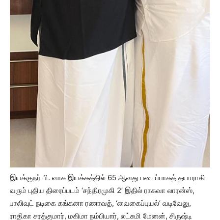
இயக்குநர் பி. வாசு இயக்கத்தில் 65 ஆவது படைப்பாகத் தயாராகி
வரும் புதிய திரைப்படம் ‘சந்திரமுகி 2’ இதில் ராகவா லாரன்ஸ்,
பாலிவுட் நடிகை கங்கனா ரணாவத், ‘வைகைப்புயல்’ வடிவேலு,
ராதிகா சரத்குமார், மகிமா நம்பியார், லட்சுமி மேனன், சிருஷ்டி