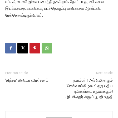
எம். கீரவாணி இசையமைத்திருக்கிறார். தோட்டா தரணி கலை
இயக்கத்தை கவனிக்க, படத்தொகுப்பு பணிகளை ஆண்டனி
மேற்கொண்டிருக்கிறார்.
Previous article
Next article
‘சித்தா’ சினிமா விமர்சனம்
நவம்பர் 17-ல் ரிலீஸாகும்
‘செவ்வாய்கிழமை’ ஒரு புதிய
டிரெண்டை உருவாக்கும்!
-இயக்குநர் அஜய் பூபதி உறுதி