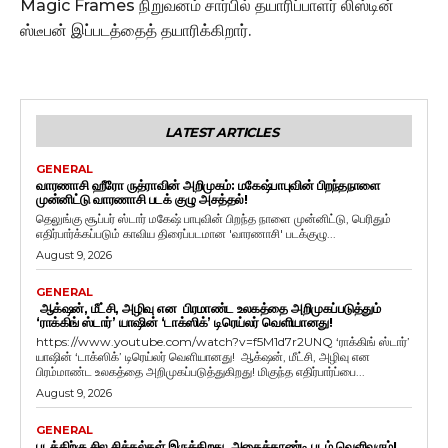
Magic Frames நிறுவனம் சார்பில் தயாரிப்பாளர் லிஸ்டின்
ஸ்டீபன் இப்படத்தைத் தயாரிக்கிறார்.
LATEST ARTICLES
GENERAL
வாரணாசி ஹீரோ ருத்ராவின் அறிமுகம்: மகேஷ்பாபுவின் பிறந்தநாளை
முன்னிட்டு வாரணாசி படக் குழு அசத்தல்!
தெலுங்கு சூப்பர் ஸ்டார் மகேஷ் பாபுவின் பிறந்த நாளை முன்னிட்டு, பெரிதும்
எதிர்பார்க்கப்படும் காவிய திரைப்படமான 'வாரணாசி' படக்குழு...
August 9, 2026
GENERAL
ஆக்‌ஷன், மீட்சி, அழிவு என பிரமாண்ட உலகத்தை அறிமுகப்படுத்தும்
‘ராக்கிங் ஸ்டார்’ யாஷின் ‘டாக்ஸிக்’ டிரெய்லர் வெளியானது!
https://www.youtube.com/watch?v=f5M1d7r2UNQ ‘ராக்கிங் ஸ்டார்’
யாஷின் ‘டாக்ஸிக்’ டிரெய்லர் வெளியானது! ஆக்‌ஷன், மீட்சி, அழிவு என
பிரம்மாண்ட உலகத்தை அறிமுகப்படுத்துகிறது! மிகுந்த எதிர்பார்ப்பை...
August 9, 2026
GENERAL
படத்திற்கு சில சிக்கல்கள் இருக்கிறது. அதைத்தாண்டி படம் வெளிவரும்!