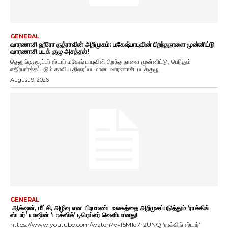
GENERAL
வாரணாசி ஹீரோ ருத்ராவின் அறிமுகம்: மகேஷ்பாபுவின் பிறந்தநாளை முன்னிட்டு
வாரணாசி படக் குழு அசத்தல்!
தெலுங்கு சூப்பர் ஸ்டார் மகேஷ் பாபுவின் பிறந்த நாளை முன்னிட்டு, பெரிதும்
எதிர்பார்க்கப்படும் காவிய திரைப்படமான 'வாரணாசி' படக்குழு...
August 9, 2026
GENERAL
ஆக்‌ஷன், மீட்சி, அழிவு என பிரமாண்ட உலகத்தை அறிமுகப்படுத்தும் ‘ராக்கிங்
ஸ்டார்’ யாஷின் ‘டாக்ஸிக்’ டிரெய்லர் வெளியானது!
https://www.youtube.com/watch?v=f5M1d7r2UNQ ‘ராக்கிங் ஸ்டார்’