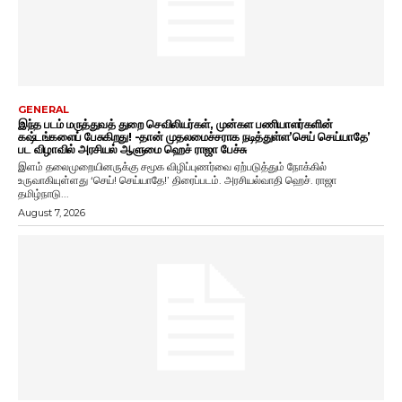
GENERAL
இந்த படம் மருத்துவத் துறை செவிலியர்கள், முன்கள பணியாளர்களின்
கஷ்டங்களைப் பேசுகிறது! -தான் முதலமைச்சராக நடித்துள்ள’செய் செய்யாதே’
பட விழாவில் அரசியல் ஆளுமை ஹெச் ராஜா பேச்சு
இளம் தலைமுறையினருக்கு சமூக விழிப்புணர்வை ஏற்படுத்தும் நோக்கில்
உருவாகியுள்ளது ‘செய்! செய்யாதே!’ திரைப்படம். அரசியல்வாதி ஹெச். ராஜா
தமிழ்நாடு...
August 7, 2026