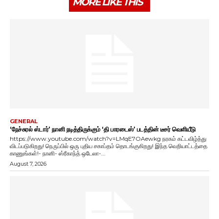
MORE LIKE THIS
GENERAL
‘நேச்சுரல் ஸ்டார்’ நானி நடித்திருக்கும் ‘தி பாரடைஸ்’ படத்தின் டீசர் வெளியீடு
https://www.youtube.com/watch?v=LMqE7OAewkg நரகம் கட்டவிழ்த்து
விடப்படுகிறது! நெருப்பில் ஒரு புதிய சகாப்தம் தொடங்குகிறது! இந்த வெறியாட்டத்தை
காணுங்கள்!- நானி- ஸ்ரீகாந்த் ஒடேலா-...
August 7, 2026