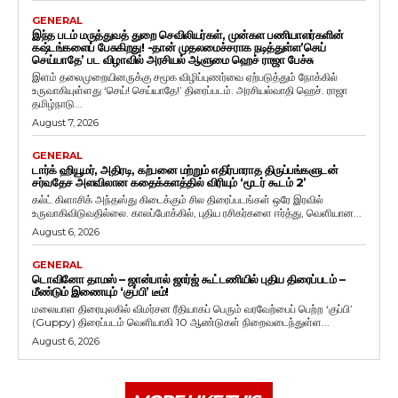
GENERAL
இந்த படம் மருத்துவத் துறை செவிலியர்கள், முன்கள பணியாளர்களின்
கஷ்டங்களைப் பேசுகிறது! -தான் முதலமைச்சராக நடித்துள்ள’செய்
செய்யாதே’ பட விழாவில் அரசியல் ஆளுமை ஹெச் ராஜா பேச்சு
இளம் தலைமுறையினருக்கு சமூக விழிப்புணர்வை ஏற்படுத்தும் நோக்கில்
உருவாகியுள்ளது ‘செய்! செய்யாதே!’ திரைப்படம். அரசியல்வாதி ஹெச். ராஜா
தமிழ்நாடு...
August 7, 2026
GENERAL
டார்க் ஹியூமர், அதிரடி, கற்பனை மற்றும் எதிர்பாராத திருப்பங்களுடன்
சர்வதேச அளவிலான கதைக்களத்தில் விரியும் ‘மூடர் கூடம் 2’
கல்ட் கிளாசிக் அந்தஸ்து கிடைக்கும் சில திரைப்படங்கள் ஒரே இரவில்
உருவாகிவிடுவதில்லை. காலப்போக்கில், புதிய ரசிகர்களை ஈர்த்து, வெளியான...
August 6, 2026
GENERAL
டொவினோ தாமஸ் – ஜான்பால் ஜார்ஜ் கூட்டணியில் புதிய திரைப்படம் –
மீண்டும் இணையும் ‘குப்பி’ டீம்!
மலையாள திரையுலகில் விமர்சன ரீதியாகப் பெரும் வரவேற்பைப் பெற்ற ‘குப்பி’
(Guppy) திரைப்படம் வெளியாகி 10 ஆண்டுகள் நிறைவடைந்துள்ள...
August 6, 2026