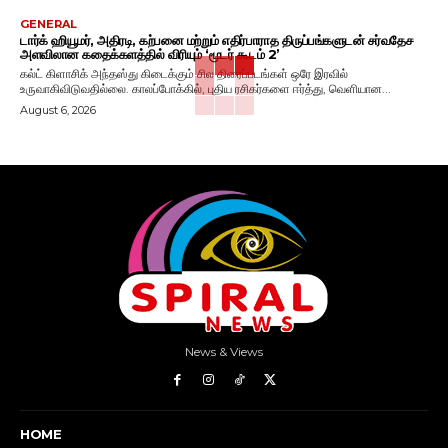
GENERAL
டார்க் ஹியூமர், அதிரடி, கற்பனை மற்றும் எதிர்பாராத திருப்பங்களுடன் சர்வதேச
அளவிலான கதைக்களத்தில் விரியும் ‘மூடர் கூடம் 2’
கல்ட் கிளாசிக் அந்தஸ்து கிடைக்கும் சில திரைப்படங்கள் ஒரே இரவில்
உருவாகிவிடுவதில்லை. காலப்போக்கில், புதிய ரசிகர்களை ஈர்த்து, வெளியான...
August 6, 2026
News & Views
HOME