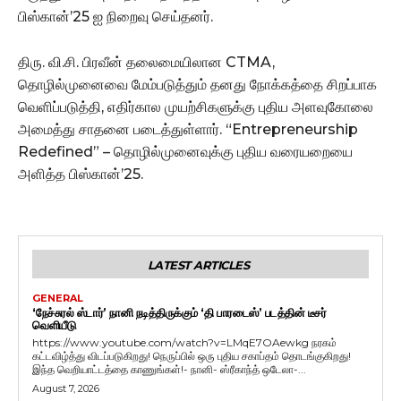
பிஸ்கான்’25 ஐ நிறைவு செய்தனர்.
திரு. வி.சி. பிரவீன் தலைமையிலான CTMA,
தொழில்முனைவை மேம்படுத்தும் தனது நோக்கத்தை சிறப்பாக
வெளிப்படுத்தி, எதிர்கால முயற்சிகளுக்கு புதிய அளவுகோலை
அமைத்து சாதனை படைத்துள்ளார். “Entrepreneurship
Redefined” – தொழில்முனைவுக்கு புதிய வரையறையை
அளித்த பிஸ்கான்’25.
LATEST ARTICLES
GENERAL
‘நேச்சுரல் ஸ்டார்’ நானி நடித்திருக்கும் ‘தி பாரடைஸ்’ படத்தின் டீசர்
வெளியீடு
https://www.youtube.com/watch?v=LMqE7OAewkg நரகம்
கட்டவிழ்த்து விடப்படுகிறது! நெருப்பில் ஒரு புதிய சகாப்தம் தொடங்குகிறது!
இந்த வெறியாட்டத்தை காணுங்கள்!- நானி- ஸ்ரீகாந்த் ஒடேலா-...
August 7, 2026