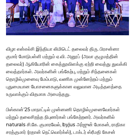
விழா என்எல்சி இந்தியா லிமிடெட் தலைவர் திரு. பிரசன்னா
குமார் மோடுபள்ளி மற்றும் ஏ.வி. அனூப் (அவா குழுமத்தின்
தலைவர்) ஆகியோரின் கைத்தூவிளக்கு ஏற்றி வைத்து துவக்கி
வைத்தார்கள். அவர்களின் பங்கேற்பு, மற்றும் சிந்தனைகள்
தொழில்முனைவு மேம்பாடு, வணிக முன்னேற்றம் மற்றும்
புதுமையான யோசனைகளுக்கான வலுவான அடித்தளத்தை
உருவாக்கும் விதமாக அமைந்தது.
பிஸ்கான்’25 மாநாட்டில் முன்னணி தொழில்முனைவோர்கள்
மற்றும் தலைசிறந்த நிபுணர்கள் பங்கேற்றனர். அவர்களில்
naturals சி.கே. குமாரவேல், byjus அர்ஜுன் மோகன், ராதிகா
சரத்குமார் (ரதான் நெட்வொர்க்ஸ்), டாக்டர் ஸ்ரீமதி கேசன்