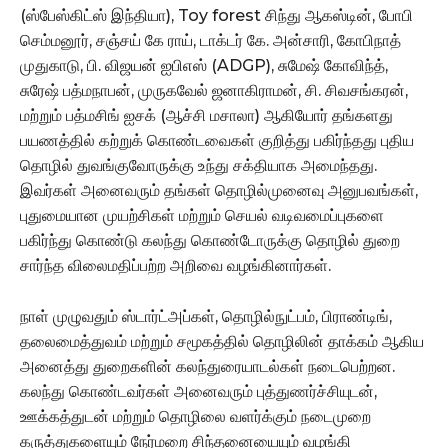
(ஸ்பேஸ்கிட்ஸ் இந்தியா), Toy forest சிந்து ஆகஸ்டின், போபி
செம்மனூர், சஞ்சய் கே ராய், டாக்டர் கே. அன்சாரி, கோபிநாத்
முதுகாடு, பி. விஜயன் ஐபிஎஸ் (ADGP), சுமேஷ் கோவிந்த்,
சுரேஷ் பத்மநாபன், முருகவேல் ஜனாகிராமன், சி. சிவசங்கரன்,
மற்றும் பத்மசிங் ஐசக் (ஆச்சி மசாலா) ஆகியோர் தங்களது
பயணத்தில் கற்றுக் கொண்டவைகள் குறித்து பகிர்ந்தது புதிய
தொழில் துவங்குவோருக்கு உந்து சக்தியாக அமைந்தது.
இவர்கள் அனைவரும் தங்கள் தொழில்முனைவு அனுபவங்கள்,
புதுமையான முயற்சிகள் மற்றும் செயல் வடிவமைப்புகளை
பகிர்ந்து கொண்டு கலந்து கொண்டோருக்கு தொழில் துறை
சார்ந்த விலைமதிப்பற்ற அறிவை வழங்கினார்கள்.
நாள் முழுவதும் ஸ்டார்ட்அப்கள், தொழில்நுட்பம், பிராண்டிங்,
தலைமைத்துவம் மற்றும் சமூகத்தில் தொழிலின் தாக்கம் ஆகிய
அனைத்து துறைகளின் கலந்துரையாடல்கள் நடைபெற்றன.
கலந்து கொண்டவர்கள் அனைவரும் புத்துணர்ச்சியுடன்,
ஊக்கத்துடன் மற்றும் தொழிலை வளர்க்கும் நடைமுறை
கருத்துகளையும் நேர்மறை சிந்தனையையும் வழங்கி