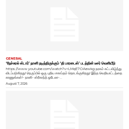
GENERAL
‘நேச்சுரல் ஸ்டார்’ நானி நடித்திருக்கும் ‘தி பாரடைஸ்’ படத்தின் டீசர் வெளியீடு
https://www.youtube.com/watch?v=LMqE7OAewkg நரகம் கட்டவிழ்த்து
விடப்படுகிறது! நெருப்பில் ஒரு புதிய சகாப்தம் தொடங்குகிறது! இந்த வெறியாட்டத்தை
காணுங்கள்!- நானி- ஸ்ரீகாந்த் ஒடேலா-...
August 7, 2026