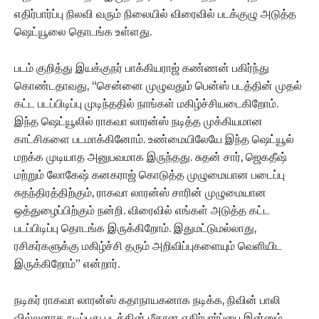
எதிர்பார்ப்பு நிலவி வரும் நிலையில் விரைவில் படக்குழு அடுத்த
ஷெட்யூலை தொடங்க உள்ளது.
படம் குறித்து இயக்குநர் பாக்கியராஜ் கண்ணன் பகிர்ந்து
கொண்டதாவது, “சென்னை முழுவதும் பென்ஸ் படத்தின் முதல்
கட்ட படப்பிடிப்பு முடிந்ததில் நாங்கள் மகிழ்ச்சியடைகிறோம்.
இந்த ஷெட்யூலில் ராகவா லாரன்ஸ் நடித்த முக்கியமான
காட்சிகளை படமாக்கினோம். உண்மையிலேயே இந்த ஷெட்யூல்
மறக்க முடியாத அனுபவமாக இருந்தது. சுதன் சார், ஜெகதீஷ்
மற்றும் லோகேஷ் கனகராஜ் கொடுத்த முழுமையான படைப்பு
சுதந்திரத்திற்கும், ராகவா லாரன்ஸ் சாரின் முழுமையான
ஒத்துழைப்பிற்கும் நன்றி. விரைவில் எங்கள் அடுத்த கட்ட
படப்பிடிப்பு தொடங்க இருக்கிறோம். இதுமட்டுமல்லாது,
ரசிகர்களுக்கு மகிழ்ச்சி தரும் அறிவிப்புகளையும் வெளியிட
இருக்கிறோம்” என்றார்.
நடிகர் ராகவா லாரன்ஸ் கதாநாயகனாக நடிக்க, நிவின் பாலி
வில்லனாக நடிப்பது படத்தின் மீதான எதிர்பார்ப்பை இன்னும்