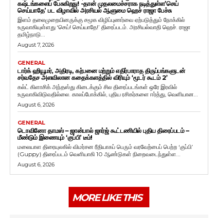
கஷ்டங்களைப் பேசுகிறது! -தான் முதலமைச்சராக நடித்துள்ள’செய்
செய்யாதே’ பட விழாவில் அரசியல் ஆளுமை ஹெச் ராஜா பேச்சு
இளம் தலைமுறையினருக்கு சமூக விழிப்புணர்வை ஏற்படுத்தும் நோக்கில்
உருவாகியுள்ளது ‘செய்! செய்யாதே!’ திரைப்படம். அரசியல்வாதி ஹெச். ராஜா
தமிழ்நாடு...
August 7, 2026
GENERAL
டார்க் ஹியூமர், அதிரடி, கற்பனை மற்றும் எதிர்பாராத திருப்பங்களுடன்
சர்வதேச அளவிலான கதைக்களத்தில் விரியும் ‘மூடர் கூடம் 2’
கல்ட் கிளாசிக் அந்தஸ்து கிடைக்கும் சில திரைப்படங்கள் ஒரே இரவில்
உருவாகிவிடுவதில்லை. காலப்போக்கில், புதிய ரசிகர்களை ஈர்த்து, வெளியான...
August 6, 2026
GENERAL
டொவினோ தாமஸ் – ஜான்பால் ஜார்ஜ் கூட்டணியில் புதிய திரைப்படம் –
மீண்டும் இணையும் ‘குப்பி’ டீம்!
மலையாள திரையுலகில் விமர்சன ரீதியாகப் பெரும் வரவேற்பைப் பெற்ற ‘குப்பி’
(Guppy) திரைப்படம் வெளியாகி 10 ஆண்டுகள் நிறைவடைந்துள்ள...
August 6, 2026
MORE LIKE THIS