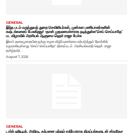
GENERAL
இந்த படம் மருத்துவத் துறை செவிலியர்கள், முன்கள பணியாளர்களின்
கஷ்டங்களைப் பேசுகிறது! -தான் முதலமைச்சராக நடித்துள்ள’செய் செய்யாதே’
பட விழாவில் அரசியல் ஆளுமை ஹெச் ராஜா பேச்சு
இளம் தலைமுறையினருக்கு சமூக விழிப்புணர்வை ஏற்படுத்தும் நோக்கில்
உருவாகியுள்ளது ‘செய்! செய்யாதே!’ திரைப்படம். அரசியல்வாதி ஹெச். ராஜா
தமிழ்நாடு...
August 7, 2026
GENERAL
டார்க் ஹியூமர், அதிரடி, கற்பனை மற்றும் எதிர்பாராத திருப்பங்களுடன் சர்வதேச