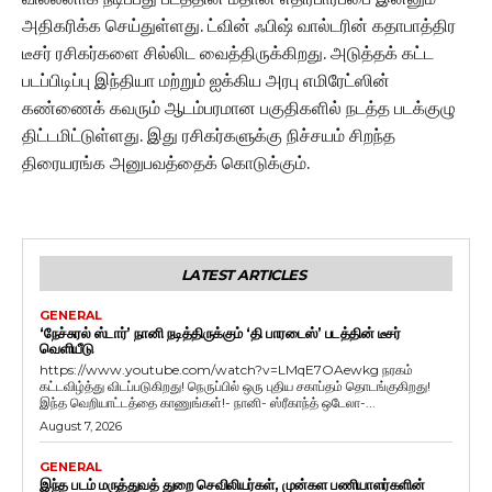
அதிகரிக்க செய்துள்ளது. ட்வின் ஃபிஷ் வால்டரின் கதாபாத்திர
டீசர் ரசிகர்களை சில்லிட வைத்திருக்கிறது. அடுத்தக் கட்ட
படப்பிடிப்பு இந்தியா மற்றும் ஐக்கிய அரபு எமிரேட்ஸின்
கண்ணைக் கவரும் ஆடம்பரமான பகுதிகளில் நடத்த படக்குழு
திட்டமிட்டுள்ளது. இது ரசிகர்களுக்கு நிச்சயம் சிறந்த
திரையரங்க அனுபவத்தைக் கொடுக்கும்.
LATEST ARTICLES
GENERAL
‘நேச்சுரல் ஸ்டார்’ நானி நடித்திருக்கும் ‘தி பாரடைஸ்’ படத்தின் டீசர்
வெளியீடு
https://www.youtube.com/watch?v=LMqE7OAewkg நரகம்
கட்டவிழ்த்து விடப்படுகிறது! நெருப்பில் ஒரு புதிய சகாப்தம் தொடங்குகிறது!
இந்த வெறியாட்டத்தை காணுங்கள்!- நானி- ஸ்ரீகாந்த் ஒடேலா-...
August 7, 2026
GENERAL
இந்த படம் மருத்துவத் துறை செவிலியர்கள், முன்கள பணியாளர்களின்