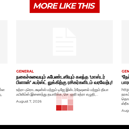
MORE LIKE THIS
GENERAL
GE
நகைச்சுவையும் ஃபேண்டஸியும் கலந்த ‘மாஸ்டர்
‘நேச
பிளான்’ ஃபர்ஸ்ட் லுக்கிற்கு ரசிகர்களிடம் வரவேற்பு!
பார
ள்ள
உத்ரா புரொடக்ஷன்ஸ் மற்றும் டிஜே இன்டர்நேஷனல் மற்றும் தியா
htt
ு,
ஃபிலிம்ஸ் இணைந்து தயாரிக்க, செ. ஹரி உத்ரா எழுதி,...
நரகம
தொடங
August 7, 2026
ஸ்ரீ
Augu