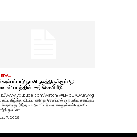
NERAL
்சுரல் ஸ்டார்’ நானி நடித்திருக்கும் ‘தி
டைஸ்’ படத்தின் டீசர் வெளியீடு
ps://www.youtube.com/watch?v=LMqE7OAewkg
் கட்டவிழ்த்து விடப்படுகிறது! நெருப்பில் ஒரு புதிய சகாப்தம்
்குகிறது! இந்த வெறியாட்டத்தை காணுங்கள்!- நானி-
காந்த் ஒடேலா-...
st 7, 2026