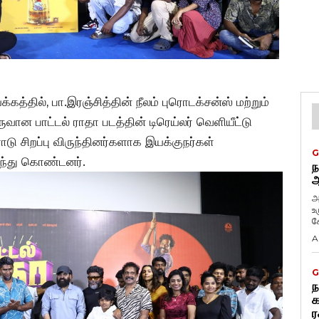
த்தில், பா.இரஞ்சித்தின் நீலம் புரொடக்சன்ஸ் மற்றும்
ருவான பாட்டல் ராதா படத்தின் டிரெய்லர் வெளியீட்டு
ு சிறப்பு விருந்தினர்களாக இயக்குநர்கள்
G
கலந்து கொண்டனர்.
ந
ஆ
அ
உ
கே
A
G
ந
க
ர