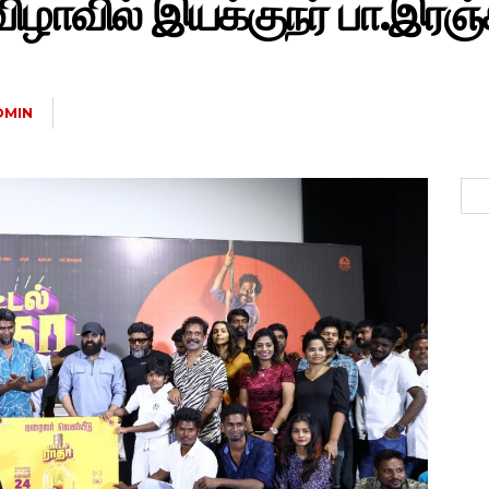
விழாவில் இயக்குநர் பா.இரஞ்ச
DMIN