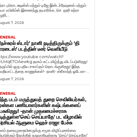
த்ரா புரொடக்ஷன்ஸ் மற்றும் டிஜே இன்டர்நேஷனல் மற்றும்
ியா ஃபிலிம்ஸ் இணைந்து தயாரிக்க, செ. ஹரி உத்ரா
ுதி,...
ugust 7, 2026
ENERAL
நேச்சுரல் ஸ்டார்’ நானி நடித்திருக்கும் ‘தி
ாரடைஸ்’ படத்தின் டீசர் வெளியீடு
ttps://www.youtube.com/watch?
=LMqE7OAewkg நரகம் கட்டவிழ்த்து விடப்படுகிறது!
ெருப்பில் ஒரு புதிய சகாப்தம் தொடங்குகிறது! இந்த
ெறியாட்டத்தை காணுங்கள்!- நானி- ஸ்ரீகாந்த் ஒடேலா-...
ugust 7, 2026
ENERAL
ந்த படம் மருத்துவத் துறை செவிலியர்கள்,
ுன்கள பணியாளர்களின் கஷ்டங்களைப்
ேசுகிறது! -தான் முதலமைச்சராக
டித்துள்ள’செய் செய்யாதே’ பட விழாவில்
ரசியல் ஆளுமை ஹெச் ராஜா பேச்சு
ளம் தலைமுறையினருக்கு சமூக விழிப்புணர்வை
ற்படுத்தும் நோக்கில் உருவாகியுள்ளது ‘செய்! செய்யாதே!’