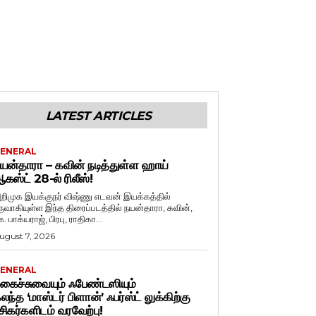
LATEST ARTICLES
ENERAL
யன்தாரா – கவின் நடித்துள்ள ஹாய்
கஸ்ட் 28-ல் ரிலீஸ்!
றிமுக இயக்குநர் விஷ்ணு எடவன் இயக்கத்தில்
ருவாகியுள்ள இந்த திரைப்படத்தில் நயன்தாரா, கவின்,
. பாக்யராஜ், பிரபு, ராதிகா...
ugust 7, 2026
ENERAL
கைச்சுவையும் ஃபேண்டஸியும்
லந்த ‘மாஸ்டர் பிளான்’ ஃபர்ஸ்ட் லுக்கிற்கு
சிகர்களிடம் வரவேற்பு!