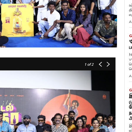
உ
த
எழ
A
G
‘
ப
h
v
ந
1
of 2
வ
A
G
இ
ம
ப
ந
அ
இ
ஏ