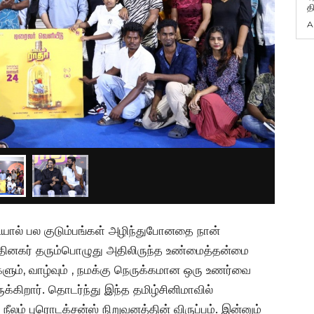
த
A
ுடியால் பல குடும்பங்கள் அழிந்துபோனதை நான்
 தினகர் தரும்பொழுது அதிலிருந்த உண்மைத்தன்மை
், வாழ்வும் , நமக்கு நெருக்கமான ஒரு உணர்வை
்கிறார். தொடர்ந்து இந்த தமிழ்சினிமாவில்
ம் புரொடக்சன்ஸ் நிறுவனத்தின் விருப்பம். இன்னும்