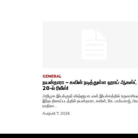
GENERAL
நயன்தாரா – கவின் நடித்துள்ள ஹாய் ஆகஸ்ட்
28-ல் ரிலீஸ்!
அறிமுக இயக்குநர் விஷ்ணு எடவன் இயக்கத்தில் உருவாகியு
இந்த திரைப்படத்தில் நயன்தாரா, கவின், கே. பாக்யராஜ், பிரப
ராதிகா...
August 7, 2026