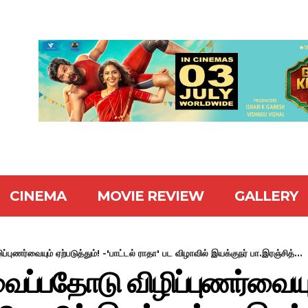
CINEMA
MOVIE REVIEW
GALLERY
்புணர்வையும் ஏற்படுத்தும்! -'பாட்டல் ராதா' பட விழாவில் இயக்குநர் பா.இரஞ்சித்...
ைப்பதோடு விழிப்புணர்வையும்