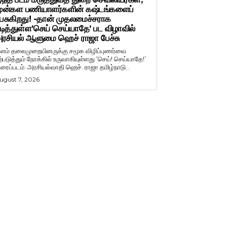
ுன்கள பணியாளர்களின் கஷ்டங்களைப்
ேசுகிறது! -தான் முதலமைச்சராக
டித்துள்ள’செய் செய்யாதே’ பட விழாவில்
ரசியல் ஆளுமை ஹெச் ராஜா பேச்சு
ளம் தலைமுறையினருக்கு சமூக விழிப்புணர்வை
ற்படுத்தும் நோக்கில் உருவாகியுள்ளது ‘செய்! செய்யாதே!’
ிரைப்படம். அரசியல்வாதி ஹெச். ராஜா தமிழ்நாடு...
ugust 7, 2026