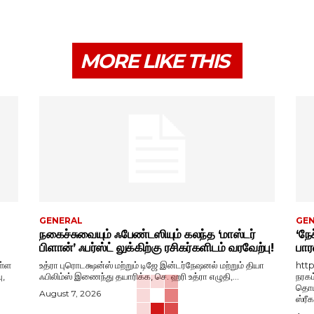
MORE LIKE THIS
GENERAL
GE
நகைச்சுவையும் ஃபேண்டஸியும் கலந்த ‘மாஸ்டர்
‘நேச
பிளான்’ ஃபர்ஸ்ட் லுக்கிற்கு ரசிகர்களிடம் வரவேற்பு!
பார
ள்ள
உத்ரா புரொடக்ஷன்ஸ் மற்றும் டிஜே இன்டர்நேஷனல் மற்றும் தியா
htt
ு,
ஃபிலிம்ஸ் இணைந்து தயாரிக்க, செ. ஹரி உத்ரா எழுதி,...
நரகம
தொடங
August 7, 2026
ஸ்ரீ