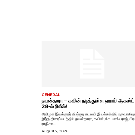
GENERAL
நயன்தாரா – கவின் நடித்துள்ள ஹாய் ஆகஸ்ட்
28-ல் ரிலீஸ்!
அறிமுக இயக்குநர் விஷ்ணு எடவன் இயக்கத்தில் உருவாகியு
இந்த திரைப்படத்தில் நயன்தாரா, கவின், கே. பாக்யராஜ், பிரப
ராதிகா...
August 7, 2026