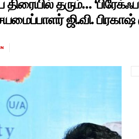
திரையில் தரும்… ‘பிரேக்ஃ
ைப்பாளர் ஜி.வி. பிரகாஷ் க
IN