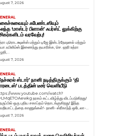
ugust 7, 2026
ENERAL
கைச்சுவையும் ஃபேண்டஸியும்
லந்த ‘மாஸ்டர் பிளான்’ ஃபர்ஸ்ட் லுக்கிற்கு
சிகர்களிடம் வரவேற்பு!
த்ரா புரொடக்ஷன்ஸ் மற்றும் டிஜே இன்டர்நேஷனல் மற்றும்
ியா ஃபிலிம்ஸ் இணைந்து தயாரிக்க, செ. ஹரி உத்ரா
ுதி,...
ugust 7, 2026
ENERAL
நேச்சுரல் ஸ்டார்’ நானி நடித்திருக்கும் ‘தி
ாரடைஸ்’ படத்தின் டீசர் வெளியீடு
ttps://www.youtube.com/watch?
=LMqE7OAewkg நரகம் கட்டவிழ்த்து விடப்படுகிறது!
ெருப்பில் ஒரு புதிய சகாப்தம் தொடங்குகிறது! இந்த
ெறியாட்டத்தை காணுங்கள்!- நானி- ஸ்ரீகாந்த் ஒடேலா-...
ugust 7, 2026
ENERAL
ந்த படம் மருத்துவத் துறை செவிலியர்கள்,