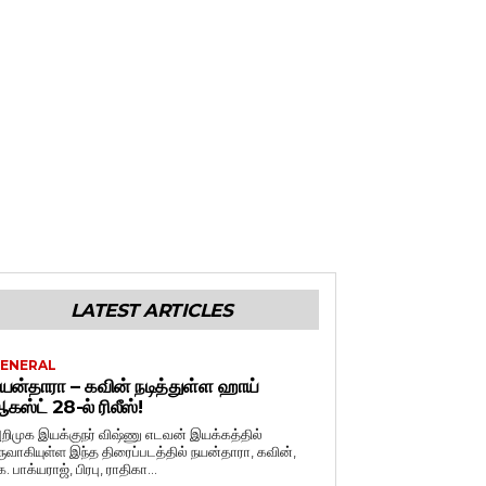
LATEST ARTICLES
ENERAL
யன்தாரா – கவின் நடித்துள்ள ஹாய்
கஸ்ட் 28-ல் ரிலீஸ்!
றிமுக இயக்குநர் விஷ்ணு எடவன் இயக்கத்தில்
ருவாகியுள்ள இந்த திரைப்படத்தில் நயன்தாரா, கவின்,
. பாக்யராஜ், பிரபு, ராதிகா...