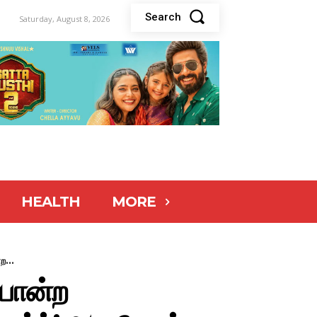
Search
Saturday, August 8, 2026
HEALTH
MORE
ற...
 போன்ற