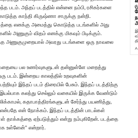
ம
ந்த படம். அந்தப் படத்தில் என்னை நம்பி, ரசிகர்களை
ப
டுத்த காந்தி கிருஷ்ணா சாருக்கு நன்றி.
ந
அ
்தை எனக்கு அமைத்து கொடுத்த படங்களில் அது
இ
ல் அணுகும் விதம் எனக்கு மிகவும் பிடிக்கும்.
ஏ
த
த அந்த அணுகுமுறையால் அவரது படங்களை ஒரு நாவலை
A
கதையை பல உணர்வுகளுடன் தன்னுள்ளே மறைத்து
ன ஒரு படம். இன்றைய காலத்தில் உறவுகளின்
ியும் இந்தப் படம் திரையில் பேசும். இந்தப் படத்திற்கு
யல்பாக கலந்து செல்லும் வகையில் இருக்க வேண்டும்
ிக்காமல், கதாபாத்திரங்களுடன் சேர்ந்து பயணித்து,
ன்பதே என் நோக்கம். இந்தப் படத்தின் பாடல்கள்
ள் தாக்கத்தை ஏற்படுத்தும் என்று நம்புகிறேன். படத்தை
 உள்ளேன்” என்றார்.