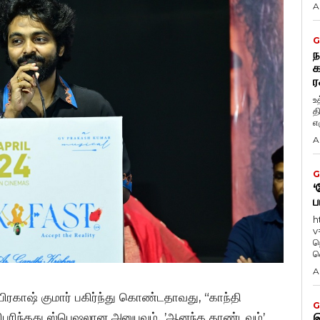
A
G
ந
க
ர
உ
த
எழ
A
G
‘
ப
h
v
ந
வ
A
 பிரகாஷ் குமார் பகிர்ந்து கொண்டதாவது, “காந்தி
G
ிபுரிந்தது ஸ்பெஷலான அனுபவம். ’ஆனந்த தாண்டவம்’
இ