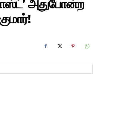
பாஸ்ட்’ அதுபோன்ற
ுமார்!