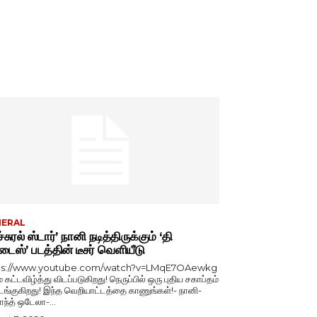
NERAL
்சுரல் ஸ்டார்’ நானி நடித்திருக்கும் ‘தி
டைஸ்’ படத்தின் டீசர் வெளியீடு
ps://www.youtube.com/watch?v=LMqE7OAewkg
் கட்டவிழ்த்து விடப்படுகிறது! நெருப்பில் ஒரு புதிய சகாப்தம்
்குகிறது! இந்த வெறியாட்டத்தை காணுங்கள்!- நானி-
காந்த் ஒடேலா-...