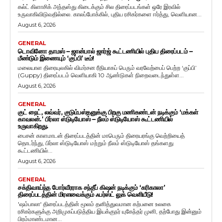
கல்ட் கிளாசிக் அந்தஸ்து கிடைக்கும் சில திரைப்படங்கள் ஒரே இரவில்
உருவாகிவிடுவதில்லை. காலப்போக்கில், புதிய ரசிகர்களை ஈர்த்து, வெளியான...
August 6, 2026
GENERAL
டொவினோ தாமஸ் – ஜான்பால் ஜார்ஜ் கூட்டணியில் புதிய திரைப்படம் –
மீண்டும் இணையும் ‘குப்பி’ டீம்!
மலையாள திரையுலகில் விமர்சன ரீதியாகப் பெரும் வரவேற்பைப் பெற்ற ‘குப்பி’
(Guppy) திரைப்படம் வெளியாகி 10 ஆண்டுகள் நிறைவடைந்துள்ள...
August 6, 2026
GENERAL
குட் நைட், லவ்வர், குடும்பஸ்தனுக்கு பிறகு மணிகண்டன் நடிக்கும் ‘மக்கள்
காவலன்.’ பிர்லா ஸ்டுடியோஸ் – நீலம் ஸ்டுடியோஸ் கூட்டணியில்
உருவாகிறது.
பைசன் காளமாடன் திரைப்படத்தின் மாபெரும் திரையரங்கு வெற்றியைத்
தொடர்ந்து, பிர்லா ஸ்டுடியோஸ் மற்றும் நீலம் ஸ்டுடியோஸ் தங்களது
கூட்டணியில்...
August 6, 2026
GENERAL
சக்திவாய்ந்த போர்வீரராக சந்தீப் கிஷன் நடிக்கும் ‘கரிகாலா’
திரைப்படத்தின் மிரளவைக்கும் ஃபர்ஸ்ட் லுக் வெளியீடு!
'ஷம்பாலா' திரைப்படத்தின் மூலம் தனித்துவமான கற்பனை உலகை
ரசிகர்களுக்கு அறிமுகப்படுத்திய இயக்குநர் யுகேந்தர் முனி, தற்போது இன்னும்
பிரம்மாண்டமான...