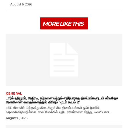
August 6, 2026
MORE LIKE THIS
GENERAL
டார்க் ஹியூமர், அதிரடி, கற்பனை மற்றும் எதிர்பாராத திருப்பங்களுடன் சர்வதேச
அளவிலான கதைக்களத்தில் விரியும் ‘மூடர் கூடம் 2’
கல்ட் கிளாசிக் அந்தஸ்து கிடைக்கும் சில திரைப்படங்கள் ஒரே இரவில்
உருவாகிவிடுவதில்லை. காலப்போக்கில், புதிய ரசிகர்களை ஈர்த்து, வெளியான...
August 6, 2026