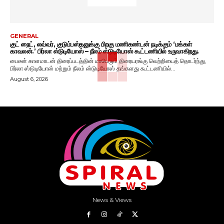
GENERAL
குட் நைட், லவ்வர், குடும்பஸ்தனுக்கு பிறகு மணிகண்டன் நடிக்கும் ‘மக்கள்
காவலன்.’ பிர்லா ஸ்டுடியோஸ் – நீலம் ஸ்டுடியோஸ் கூட்டணியில் உருவாகிறது.
பைசன் காளமாடன் திரைப்படத்தின் மாபெரும் திரையரங்கு வெற்றியைத் தொடர்ந்து,
பிர்லா ஸ்டுடியோஸ் மற்றும் நீலம் ஸ்டுடியோஸ் தங்களது கூட்டணியில்...
August 6, 2026
News & Views