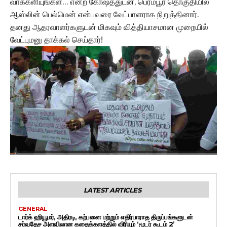
வாக்களியுங்கள்… என்ற கோஷத்துடன், பெரம்பூர் தொகுதியில்
ஆஸ்லின் பெல்மென் என்பவரை வேட்பாளராக நிறுத்தினார்.
தனது ஆதரவாளர்களுடன் மிகவும் வித்தியாசமான முறையில்
வேட்புமனு தாக்கல் செய்தார்!
LATEST ARTICLES
GENERAL
டார்க் ஹியூமர், அதிரடி, கற்பனை மற்றும் எதிர்பாராத திருப்பங்களுடன்
சர்வதேச அளவிலான கதைக்களத்தில் விரியும் ‘மூடர் கூடம் 2’