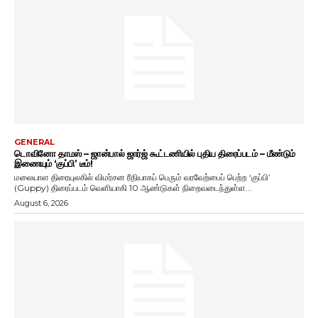
GENERAL
டொவினோ தாமஸ் – ஜான்பால் ஜார்ஜ் கூட்டணியில் புதிய திரைப்படம் – மீண்டும்
இணையும் ‘குப்பி’ டீம்!
மலையாள திரையுலகில் விமர்சன ரீதியாகப் பெரும் வரவேற்பைப் பெற்ற ‘குப்பி’
(Guppy) திரைப்படம் வெளியாகி 10 ஆண்டுகள் நிறைவடைந்துள்ள...
August 6, 2026