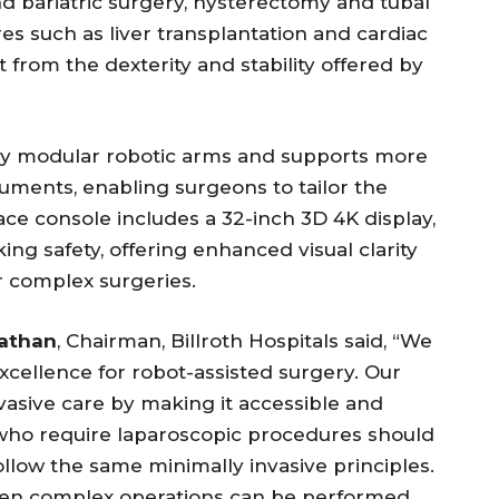
nd bariatric surgery, hysterectomy and tubal
s such as liver transplantation and cardiac
 from the dexterity and stability offered by
ully modular robotic arms and supports more
ruments, enabling surgeons to tailor the
ace console includes a 32-inch 3D 4K display,
ng safety, offering enhanced visual clarity
r complex surgeries.
nathan
, Chairman, Billroth Hospitals said, “We
xcellence for robot-assisted surgery. Our
vasive care by making it accessible and
 who require laparoscopic procedures should
ollow the same minimally invasive principles.
even complex operations can be performed