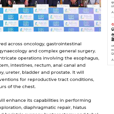
ஒ
ர
A
G
ட
க
இ
yed across oncology, gastrointestinal
ம
வ
, gynaecology and complex general surgery.
வ
intricate operations involving the esophagus,
A
stem, intestines, rectum, anal canal and
, ureter, bladder and prostate. It will
ventions for reproductive tract conditions,
rs of the chest.
ill enhance its capabilities in performing
xploration, diaphragmatic repair, hiatus