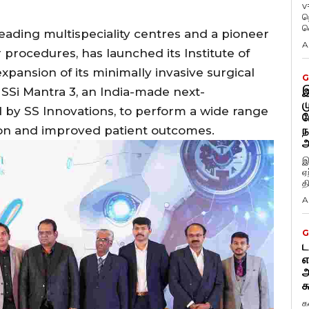
v
ந
வ
s leading multispeciality centres and a pioneer
A
procedures, has launched its Institute of
pansion of its minimally invasive surgical
G
இ
he SSi Mantra 3, an India-made next-
ம
 by SS Innovations, to perform a wide range
ப
ion and improved patient outcomes.
ந
அ
இ
ஏ
த
A
G
ட
எ
அ
க
க