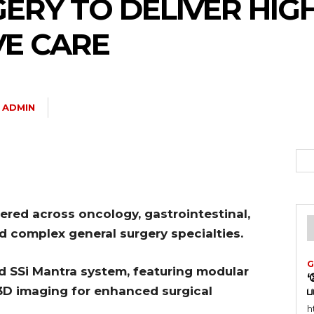
ERY TO DELIVER HIGH
VE CARE
ADMIN
fered across oncology, gastrointestinal,
d complex general surgery specialties.
G
d SSi Mantra system, featuring modular
‘
 3D imaging for enhanced surgical
ப
h