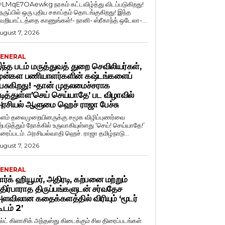
=LMqE7OAewkg நரகம் கட்டவிழ்த்து விடப்படுகிறது!
ெருப்பில் ஒரு புதிய சகாப்தம் தொடங்குகிறது! இந்த
ெறியாட்டத்தை காணுங்கள்!- நானி- ஸ்ரீகாந்த் ஒடேலா-...
ugust 7, 2026
ENERAL
ந்த படம் மருத்துவத் துறை செவிலியர்கள்,
ுன்கள பணியாளர்களின் கஷ்டங்களைப்
ேசுகிறது! -தான் முதலமைச்சராக
டித்துள்ள’செய் செய்யாதே’ பட விழாவில்
ரசியல் ஆளுமை ஹெச் ராஜா பேச்சு
ளம் தலைமுறையினருக்கு சமூக விழிப்புணர்வை
ற்படுத்தும் நோக்கில் உருவாகியுள்ளது ‘செய்! செய்யாதே!’
ிரைப்படம். அரசியல்வாதி ஹெச். ராஜா தமிழ்நாடு...
ugust 7, 2026
ENERAL
ார்க் ஹியூமர், அதிரடி, கற்பனை மற்றும்
திர்பாராத திருப்பங்களுடன் சர்வதேச
ளவிலான கதைக்களத்தில் விரியும் ‘மூடர்
ூடம் 2’
ல்ட் கிளாசிக் அந்தஸ்து கிடைக்கும் சில திரைப்படங்கள்