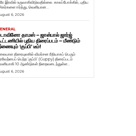
ரே இரவில் உருவாகிவிடுவதில்லை. காலப்போக்கில், புதிய
சிகர்களை ஈர்த்து, வெளியான...
ugust 6, 2026
ENERAL
ொவினோ தாமஸ் – ஜான்பால் ஜார்ஜ்
ூட்டணியில் புதிய திரைப்படம் – மீண்டும்
ணையும் ‘குப்பி’ டீம்!
லையாள திரையுலகில் விமர்சன ரீதியாகப் பெரும்
ரவேற்பைப் பெற்ற ‘குப்பி’ (Guppy) திரைப்படம்
ெளியாகி 10 ஆண்டுகள் நிறைவடைந்துள்ள...
ugust 6, 2026