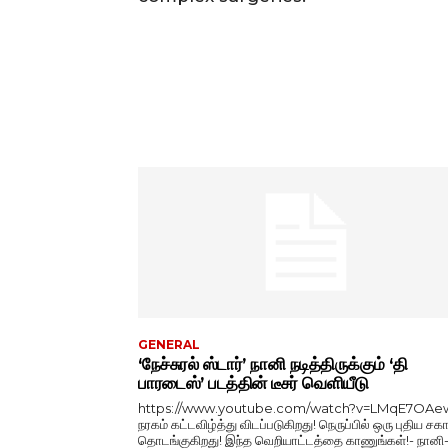
GENERAL
‘நேச்சுரல் ஸ்டார்’ நானி நடித்திருக்கும் ‘தி
பாரடைஸ்’ படத்தின் டீசர் வெளியீடு
https://www.youtube.com/watch?v=LMqE7OAe
நரகம் கட்டவிழ்த்து விடப்படுகிறது! நெருப்பில் ஒரு புதிய சகா
தொடங்குகிறது! இந்த வெறியாட்டத்தை காணுங்கள்!- நானி