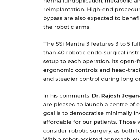
hernia fundoplication, metabolic a
reimplantation. High-end procedure
bypass are also expected to benefit
the robotic arms.
The SSi Mantra 3 features 3 to 5 f
than 40 robotic endo-surgical inst
setup to each operation. Its open-f
ergonomic controls and head-tracki
and steadier control during long o
In his comments,
Dr. Rajesh Jega
are pleased to launch a centre of e
goal is to democratise minimally in
affordable for our patients. Those
consider robotic surgery, as both f
With a robot-assisted approach, 