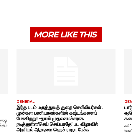
MORE LIKE THIS
GENERAL
GE
இந்த படம் மருத்துவத் துறை செவிலியர்கள்,
டார
முன்கள பணியாளர்களின் கஷ்டங்களைப்
எதி
பேசுகிறது! -தான் முதலமைச்சராக
கதை
wkg
நடித்துள்ள’செய் செய்யாதே’ பட விழாவில்
ப்தம்
கல்ட
அரசியல் ஆளுமை ஹெச் ராஜா பேச்சு
-
இரவி