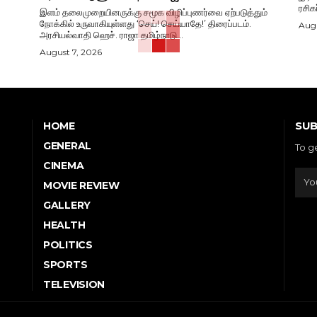
ரசிக
இளம் தலைமுறையினருக்கு சமூக விழிப்புணர்வை ஏற்படுத்தும்
நோக்கில் உருவாகியுள்ளது ‘செய்! செய்யாதே!’ திரைப்படம்.
Augu
அரசியல்வாதி ஹெச். ராஜா தமிழ்நாடு...
August 7, 2026
SUB
HOME
GENERAL
To g
CINEMA
MOVIE REVIEW
GALLERY
HEALTH
POLITICS
SPORTS
TELEVISION