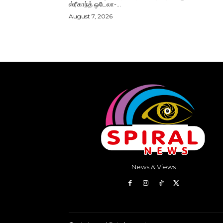
ஸ்ரீகாந்த் ஒடேலா-...
August 7, 2026
News & Views