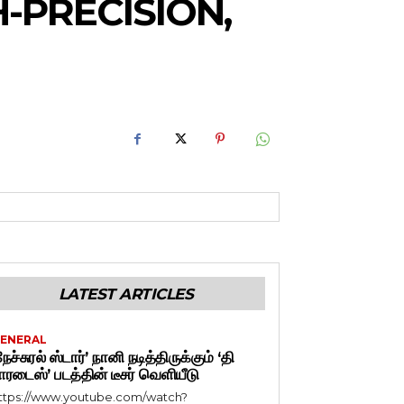
-PRECISION,
LATEST ARTICLES
ENERAL
நேச்சுரல் ஸ்டார்’ நானி நடித்திருக்கும் ‘தி
ாரடைஸ்’ படத்தின் டீசர் வெளியீடு
ttps://www.youtube.com/watch?