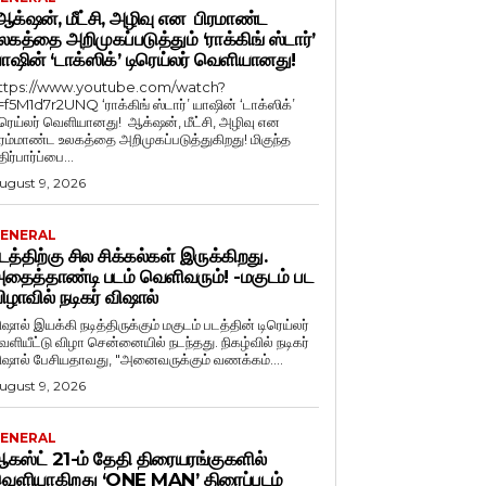
க்‌ஷன், மீட்சி, அழிவு என பிரமாண்ட
லகத்தை அறிமுகப்படுத்தும் ‘ராக்கிங் ஸ்டார்’
ாஷின் ‘டாக்ஸிக்’ டிரெய்லர் வெளியானது!
ttps://www.youtube.com/watch?
=f5M1d7r2UNQ ‘ராக்கிங் ஸ்டார்’ யாஷின் ‘டாக்ஸிக்’
ிரெய்லர் வெளியானது! ஆக்‌ஷன், மீட்சி, அழிவு என
ிரம்மாண்ட உலகத்தை அறிமுகப்படுத்துகிறது! மிகுந்த
ிர்பார்ப்பை...
ugust 9, 2026
ENERAL
டத்திற்கு சில சிக்கல்கள் இருக்கிறது.
தைத்தாண்டி படம் வெளிவரும்! -மகுடம் பட
ிழாவில் நடிகர் விஷால்
ிஷால் இயக்கி நடித்திருக்கும் மகுடம் படத்தின் டிரெய்லர்
ளியீட்டு விழா சென்னையில் நடந்தது. நிகழ்வில் நடிகர்
விஷால் பேசியதாவது, "அனைவருக்கும் வணக்கம்....
ugust 9, 2026
ENERAL
கஸ்ட் 21-ம் தேதி திரையரங்குகளில்
ெளியாகிறது ‘ONE MAN’ திரைப்படம்