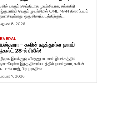
லகில் யாரும் செய்திடாத முயற்சியாக, சங்ககிரி
ாஜ்குமாரின் பெரும் முயற்சியில் ONE MAN திரைப்படம்
ருவாகியுள்ளது. ஒரு திரைப்படத்திற்குத்...
ugust 8, 2026
ENERAL
யன்தாரா – கவின் நடித்துள்ள ஹாய்
கஸ்ட் 28-ல் ரிலீஸ்!
றிமுக இயக்குநர் விஷ்ணு எடவன் இயக்கத்தில்
ருவாகியுள்ள இந்த திரைப்படத்தில் நயன்தாரா, கவின்,
. பாக்யராஜ், பிரபு, ராதிகா...
ugust 7, 2026