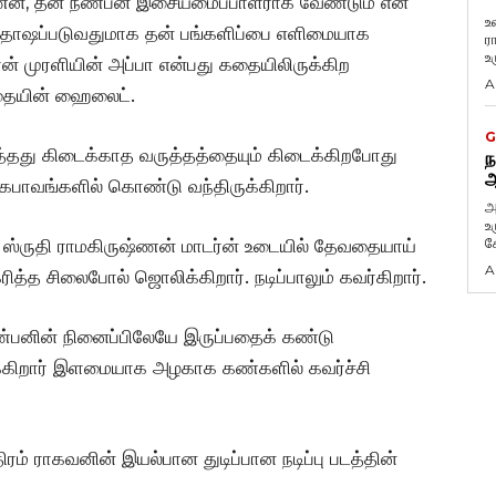
ணன், தன் நண்பன் இசையமைப்பாளராக வேண்டும் என
உ
சந்தோஷப்படுவதுமாக தன் பங்களிப்பை எளிமையாக
ர
உ
தான் முரளியின் அப்பா என்பது கதையிலிருக்கிற
A
கதையின் ஹைலைட்.
G
்தது கிடைக்காத வருத்தத்தையும் கிடைக்கிறபோது
ந
ஆ
ுகபாவங்களில் கொண்டு வந்திருக்கிறார்.
அ
உ
கே
ஸ்ருதி ராமகிருஷ்ணன் மாடர்ன் உடையில் தேவதையாய்
A
ித்த சிலைபோல் ஜொலிக்கிறார். நடிப்பாலும் கவர்கிறார்.
்பனின் நினைப்பிலேயே இருப்பதைக் கண்டு
க்கிறார் இளமையாக அழகாக கண்களில் கவர்ச்சி
் ராகவனின் இயல்பான துடிப்பான நடிப்பு படத்தின்