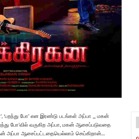
’, ‘பறந்து போ’ என இரண்டு படங்கள் அப்பா _ மகன்
து போ’வில் வருகிற அப்பா, மகன் ஆசைப்படுவதை
 தன் அப்பா ஆசைப்பட்டதையெல்லாம் செய்கிறான்…
G