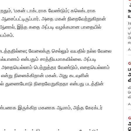
ஆ
றதும், ‘மகன் டாக்டராக வேண்டும்; கலெக்டராக
உ
ய
ஆசைப்பட்டிருப்பார். அதை மகன் நிறைவேற்றுகிறான்
h
ள். ஆனால், இந்த கதை அப்படி வழக்கமான பாதையில்
v
ட
பம்சம்.
ப
எத
A
ிடைத்ததில்லை; வேலைக்கு செல்லும் வயதில் நல்ல வேலை
்யாணம் என்பதும் சாத்தியமாகவில்லை. அப்படி
G
 அதையெல்லாம் பெற்றுத்தர வேண்டும், எதையெல்லாம்
ப
அ
என்று நினைக்கிறான் மகன். அது கடவுளின்
வ
ியல் துணையோடு நிறைவேறுகிறதா என்பது படத்தின்
வ
வெ
A
 நண்பனாக இருக்கிற மகனாக ஆமாம், அந்த கேரக்டர்
G
ஆ
வ