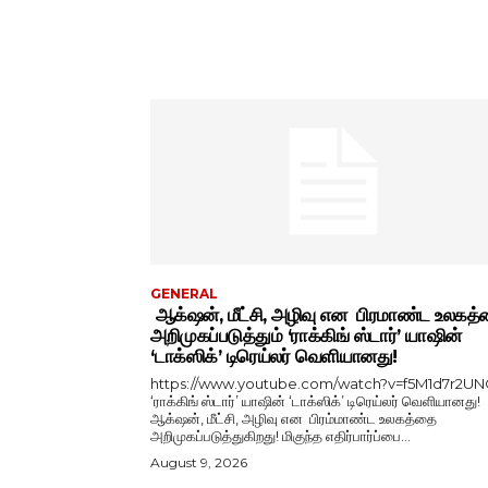
GENERAL
ஆக்‌ஷன், மீட்சி, அழிவு என பிரமாண்ட உலகத
அறிமுகப்படுத்தும் ‘ராக்கிங் ஸ்டார்’ யாஷின்
‘டாக்ஸிக்’ டிரெய்லர் வெளியானது!
https://www.youtube.com/watch?v=f5M1d7r2U
‘ராக்கிங் ஸ்டார்’ யாஷின் ‘டாக்ஸிக்’ டிரெய்லர் வெளியானது!
ஆக்‌ஷன், மீட்சி, அழிவு என பிரம்மாண்ட உலகத்தை
அறிமுகப்படுத்துகிறது! மிகுந்த எதிர்பார்ப்பை...
August 9, 2026