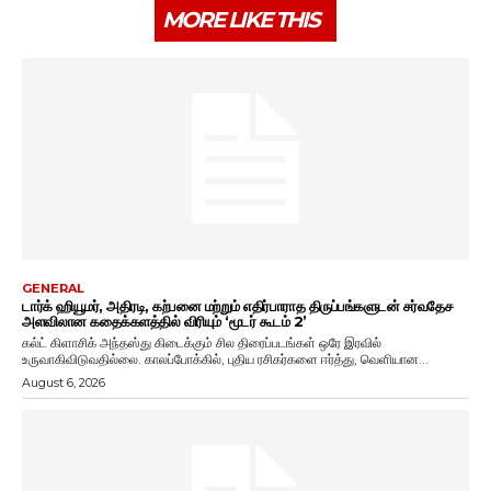
MORE LIKE THIS
GENERAL
டார்க் ஹியூமர், அதிரடி, கற்பனை மற்றும் எதிர்பாராத திருப்பங்களுடன் சர்வதேச
அளவிலான கதைக்களத்தில் விரியும் ‘மூடர் கூடம் 2’
கல்ட் கிளாசிக் அந்தஸ்து கிடைக்கும் சில திரைப்படங்கள் ஒரே இரவில்
உருவாகிவிடுவதில்லை. காலப்போக்கில், புதிய ரசிகர்களை ஈர்த்து, வெளியான...
August 6, 2026