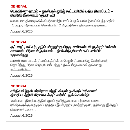
GENERAL
டொவினோ தாமஸ் – ஜான்பால் ஜார்ஜ் கூட்டணியில் புதிய திரைப்படம் –
மீண்டும் இணையும் ‘குப்பி’ டீம்!
மலையாள திரையுலகில் விமர்சன ரீதியாகப் பெரும் வரவேற்பைப் பெற்ற ‘குப்பி’
(Guppy) திரைப்படம் வெளியாகி 10 ஆண்டுகள் நிறைவடைந்துள்ள...
August 6, 2026
GENERAL
குட் நைட், லவ்வர், குடும்பஸ்தனுக்கு பிறகு மணிகண்டன் நடிக்கும் ‘மக்கள்
காவலன்.’ பிர்லா ஸ்டுடியோஸ் – நீலம் ஸ்டுடியோஸ் கூட்டணியில்
உருவாகிறது.
பைசன் காளமாடன் திரைப்படத்தின் மாபெரும் திரையரங்கு வெற்றியைத்
தொடர்ந்து, பிர்லா ஸ்டுடியோஸ் மற்றும் நீலம் ஸ்டுடியோஸ் தங்களது
கூட்டணியில்...
August 6, 2026
GENERAL
சக்திவாய்ந்த போர்வீரராக சந்தீப் கிஷன் நடிக்கும் ‘கரிகாலா’
திரைப்படத்தின் மிரளவைக்கும் ஃபர்ஸ்ட் லுக் வெளியீடு!
'ஷம்பாலா' திரைப்படத்தின் மூலம் தனித்துவமான கற்பனை உலகை
ரசிகர்களுக்கு அறிமுகப்படுத்திய இயக்குநர் யுகேந்தர் முனி, தற்போது இன்னும்
பிரம்மாண்டமான...
August 6, 2026