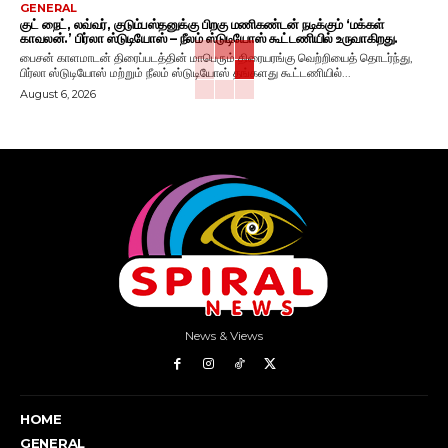
GENERAL
குட் நைட், லவ்வர், குடும்பஸ்தனுக்கு பிறகு மணிகண்டன் நடிக்கும் ‘மக்கள்
காவலன்.’ பிர்லா ஸ்டுடியோஸ் – நீலம் ஸ்டுடியோஸ் கூட்டணியில் உருவாகிறது.
பைசன் காளமாடன் திரைப்படத்தின் மாபெரும் திரையரங்கு வெற்றியைத் தொடர்ந்து,
பிர்லா ஸ்டுடியோஸ் மற்றும் நீலம் ஸ்டுடியோஸ் தங்களது கூட்டணியில்...
August 6, 2026
News & Views
HOME
GENERAL