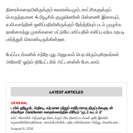
திரைக்கதையிலிருக்கும் சுவாரஸ்யமும், காட்சிகளுக்குப்
பொருத்தமான 4 மியூசிக் குழுவினரின் பின்னணி இசையும்,
ஏ.வி.வசந்தின் ஒளிப்பதிவிலிருக்கும் நேர்த்தியும் படம் முழுக்க
நான்கைந்து முகங்களை மட்டுமே பார்ப்பதில் சலிப்பு ஏற்படாதபடி
பார்த்துக் கொண்டிருக்கின்றன.
பேய்ப்படங்களில் சற்றே புது அனுபவம் பெற விரும்புகிறவர்கள்
அகோரி’ ஓடும் தியேட்டரில் அட்டனன்ஸ் போடலாம்.
LATEST ARTICLES
GENERAL
டார்க் ஹியூமர், அதிரடி, கற்பனை மற்றும் எதிர்பாராத திருப்பங்களுடன்
சர்வதேச அளவிலான கதைக்களத்தில் விரியும் ‘மூடர் கூடம் 2’
கல்ட் கிளாசிக் அந்தஸ்து கிடைக்கும் சில திரைப்படங்கள் ஒரே இரவில்
உருவாகிவிடுவதில்லை. காலப்போக்கில், புதிய ரசிகர்களை ஈர்த்து, வெளியான...
August 6, 2026