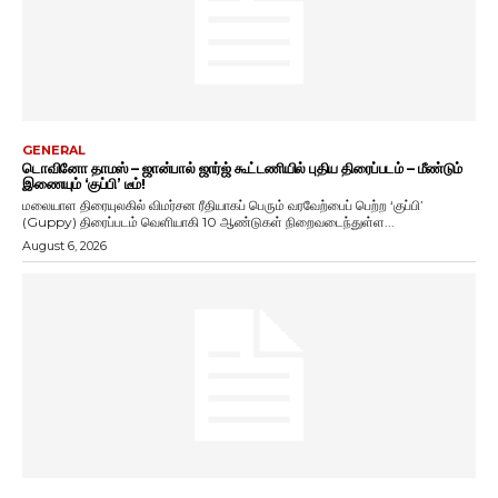
GENERAL
டொவினோ தாமஸ் – ஜான்பால் ஜார்ஜ் கூட்டணியில் புதிய திரைப்படம் – மீண்டும்
இணையும் ‘குப்பி’ டீம்!
மலையாள திரையுலகில் விமர்சன ரீதியாகப் பெரும் வரவேற்பைப் பெற்ற ‘குப்பி’
(Guppy) திரைப்படம் வெளியாகி 10 ஆண்டுகள் நிறைவடைந்துள்ள...
August 6, 2026