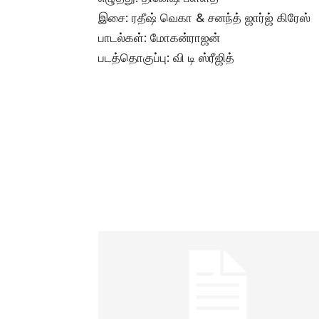
இசை: ரதீஷ் வெகா & சனந்த் ஜார்ஜ் கிரேஸ்
பாடல்கள்: மோகன்ராஜன்
படத்தொகுப்பு: வி டி ஸ்ரீஜித்