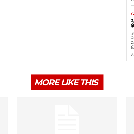
G
உ
ர
ப
க
க
இ
A
MORE LIKE THIS