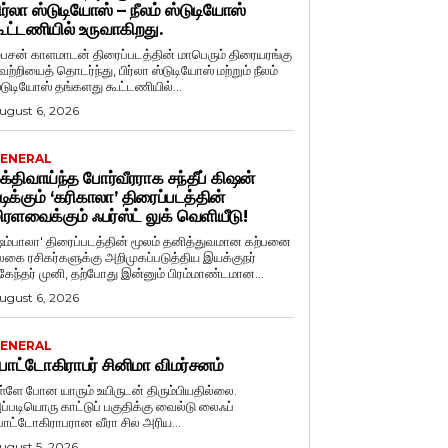
ிர்லா ஸ்டுடியோஸ் – நீலம் ஸ்டுடியோஸ்
ூட்டணியில் உருவாகிறது.
ைசன் காளமாடன் திரைப்படத்தின் மாபெரும் திரையரங்கு
ெற்றியைத் தொடர்ந்து, பிர்லா ஸ்டுடியோஸ் மற்றும் நீலம்
்டுடியோஸ் தங்களது கூட்டணியில்...
ugust 6, 2026
ENERAL
க்திவாய்ந்த போர்வீரராக சந்தீப் கிஷன்
டிக்கும் ‘கரிகாலா’ திரைப்படத்தின்
ிரளவைக்கும் ஃபர்ஸ்ட் லுக் வெளியீடு!
ஷம்பாலா' திரைப்படத்தின் மூலம் தனித்துவமான கற்பனை
லகை ரசிகர்களுக்கு அறிமுகப்படுத்திய இயக்குநர்
ுகேந்தர் முனி, தற்போது இன்னும் பிரம்மாண்டமான...
ugust 6, 2026
ENERAL
ோட்டோகிராபர் சினிமா விமர்சனம்
ள்ளே போன யாரும் உயிருடன் திரும்பியதில்லை.
ப்படியொரு காட்டுப் பகுதிக்கு வைல்டு லைஃப்
ோட்டோகிராபரான வீரா சில அரிய...
ugust 5, 2026