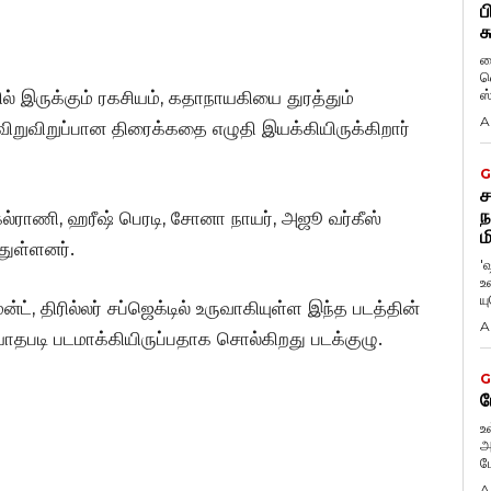
ப
க
ப
வ
ஸ
் இருக்கும் ரகசியம், கதாநாயகியை துரத்தும்
A
றுவிறுப்பான திரைக்கதை எழுதி இயக்கியிருக்கிறார்
G
ச
ந
ி கல்ராணி, ஹரீஷ் பெரடி, சோனா நாயர், அஜூ வர்கீஸ்
ம
துள்ளனர்.
'
உ
ய
ட், திரில்லர் சப்ஜெக்டில் உருவாகியுள்ள இந்த படத்தின்
A
யாதபடி படமாக்கியிருப்பதாக சொல்கிறது படக்குழு.
G
ப
உ
அ
ப
A