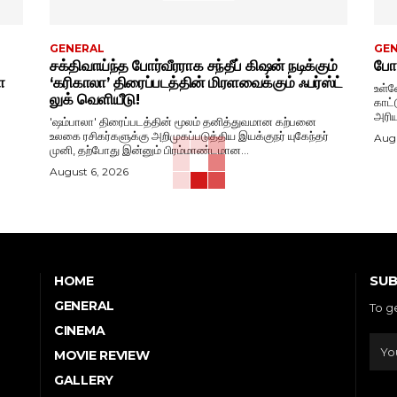
GENERAL
GE
சக்திவாய்ந்த போர்வீரராக சந்தீப் கிஷன் நடிக்கும்
போட
ா
‘கரிகாலா’ திரைப்படத்தின் மிரளவைக்கும் ஃபர்ஸ்ட்
உள்ள
லுக் வெளியீடு!
காட்
அரிய
'ஷம்பாலா' திரைப்படத்தின் மூலம் தனித்துவமான கற்பனை
உலகை ரசிகர்களுக்கு அறிமுகப்படுத்திய இயக்குநர் யுகேந்தர்
Augu
முனி, தற்போது இன்னும் பிரம்மாண்டமான...
August 6, 2026
SUB
HOME
GENERAL
To g
CINEMA
MOVIE REVIEW
GALLERY