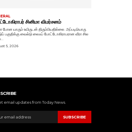
NERAL
்டோகிராபர் சினிமா விமர்சனம்
ே போன யாரும் உயிருடன் திரும்பியதில்லை. அப்படியொரு
டுப் பகுதிக்கு வைல்டு லைஃப் போட்டோகிராபரான வீரா சில
...
st 5, 2026
SCRIBE
et email updates from Today News.
SUBSCRIBE