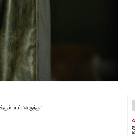
ும் படம் ‘விருந்து’
G
க
ம