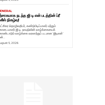
ENERAL
ற்சாகமாக நடந்த ஜி டி என் படத்தின் ப்ரீ
ிலீஸ் நிகழ்வு!
ுரட்சிகர தொழிலதிபர், கண்டுபிடிப்பாளர் மற்றும்
ொடையாளர் ஜி.டி. நாயுடுவின் வாழ்க்கையைக்
ொண்டாடும் வாழ்க்கை வரலாற்றுப் படமான 'ஜிடிஎன்'
ன்...
ugust 5, 2026