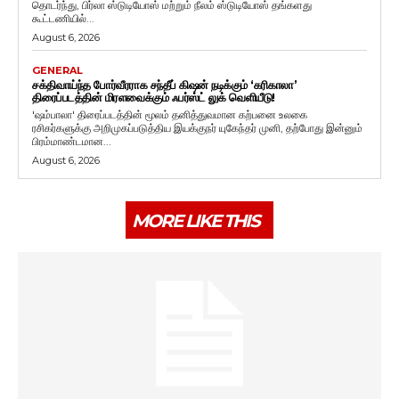
தொடர்ந்து, பிர்லா ஸ்டுடியோஸ் மற்றும் நீலம் ஸ்டுடியோஸ் தங்களது
கூட்டணியில்...
August 6, 2026
GENERAL
சக்திவாய்ந்த போர்வீரராக சந்தீப் கிஷன் நடிக்கும் ‘கரிகாலா’
திரைப்படத்தின் மிரளவைக்கும் ஃபர்ஸ்ட் லுக் வெளியீடு!
'ஷம்பாலா' திரைப்படத்தின் மூலம் தனித்துவமான கற்பனை உலகை
ரசிகர்களுக்கு அறிமுகப்படுத்திய இயக்குநர் யுகேந்தர் முனி, தற்போது இன்னும்
பிரம்மாண்டமான...
August 6, 2026
MORE LIKE THIS