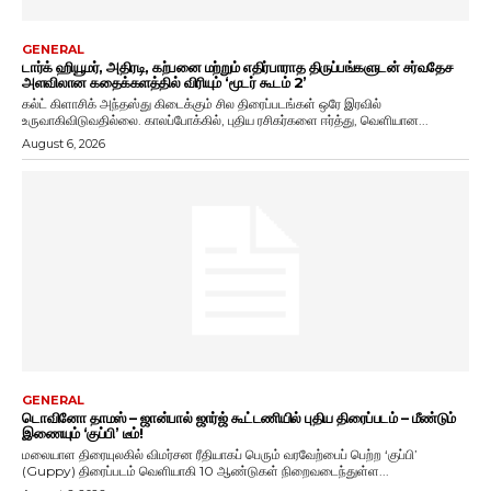
GENERAL
டார்க் ஹியூமர், அதிரடி, கற்பனை மற்றும் எதிர்பாராத திருப்பங்களுடன் சர்வதேச
அளவிலான கதைக்களத்தில் விரியும் ‘மூடர் கூடம் 2’
கல்ட் கிளாசிக் அந்தஸ்து கிடைக்கும் சில திரைப்படங்கள் ஒரே இரவில்
உருவாகிவிடுவதில்லை. காலப்போக்கில், புதிய ரசிகர்களை ஈர்த்து, வெளியான...
August 6, 2026
GENERAL
டொவினோ தாமஸ் – ஜான்பால் ஜார்ஜ் கூட்டணியில் புதிய திரைப்படம் – மீண்டும்
இணையும் ‘குப்பி’ டீம்!
மலையாள திரையுலகில் விமர்சன ரீதியாகப் பெரும் வரவேற்பைப் பெற்ற ‘குப்பி’
(Guppy) திரைப்படம் வெளியாகி 10 ஆண்டுகள் நிறைவடைந்துள்ள...