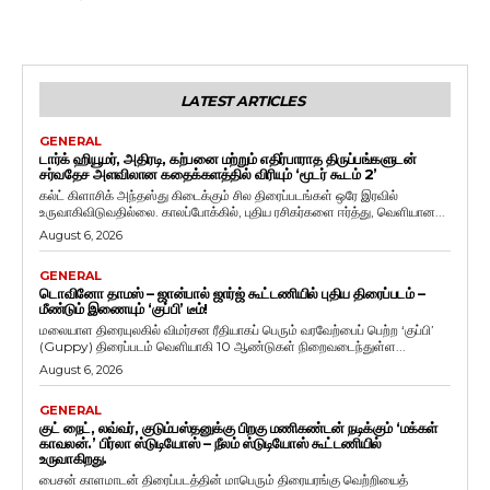
LATEST ARTICLES
GENERAL
டார்க் ஹியூமர், அதிரடி, கற்பனை மற்றும் எதிர்பாராத திருப்பங்களுடன்
சர்வதேச அளவிலான கதைக்களத்தில் விரியும் ‘மூடர் கூடம் 2’
கல்ட் கிளாசிக் அந்தஸ்து கிடைக்கும் சில திரைப்படங்கள் ஒரே இரவில்
உருவாகிவிடுவதில்லை. காலப்போக்கில், புதிய ரசிகர்களை ஈர்த்து, வெளியான...
August 6, 2026
GENERAL
டொவினோ தாமஸ் – ஜான்பால் ஜார்ஜ் கூட்டணியில் புதிய திரைப்படம் –
மீண்டும் இணையும் ‘குப்பி’ டீம்!
மலையாள திரையுலகில் விமர்சன ரீதியாகப் பெரும் வரவேற்பைப் பெற்ற ‘குப்பி’
(Guppy) திரைப்படம் வெளியாகி 10 ஆண்டுகள் நிறைவடைந்துள்ள...
August 6, 2026
GENERAL
குட் நைட், லவ்வர், குடும்பஸ்தனுக்கு பிறகு மணிகண்டன் நடிக்கும் ‘மக்கள்
காவலன்.’ பிர்லா ஸ்டுடியோஸ் – நீலம் ஸ்டுடியோஸ் கூட்டணியில்
உருவாகிறது.
பைசன் காளமாடன் திரைப்படத்தின் மாபெரும் திரையரங்கு வெற்றியைத்