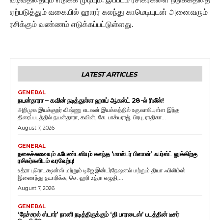
ஏற்படுத்தும் வகையில் ஹாரர் கலந்து காமெடியுடன் அனைவரும்
ரசிக்கும் வண்ணம் எடுக்கப்பட்டுள்ளது.
LATEST ARTICLES
GENERAL
நயன்தாரா – கவின் நடித்துள்ள ஹாய் ஆகஸ்ட் 28-ல் ரிலீஸ்!
அறிமுக இயக்குநர் விஷ்ணு எடவன் இயக்கத்தில் உருவாகியுள்ள இந்த
திரைப்படத்தில் நயன்தாரா, கவின், கே. பாக்யராஜ், பிரபு, ராதிகா...
August 7, 2026
GENERAL
நகைச்சுவையும் ஃபேண்டஸியும் கலந்த ‘மாஸ்டர் பிளான்’ ஃபர்ஸ்ட் லுக்கிற்கு
ரசிகர்களிடம் வரவேற்பு!
உத்ரா புரொடக்ஷன்ஸ் மற்றும் டிஜே இன்டர்நேஷனல் மற்றும் தியா ஃபிலிம்ஸ்
இணைந்து தயாரிக்க, செ. ஹரி உத்ரா எழுதி,...
August 7, 2026
GENERAL
‘நேச்சுரல் ஸ்டார்’ நானி நடித்திருக்கும் ‘தி பாரடைஸ்’ படத்தின் டீசர்