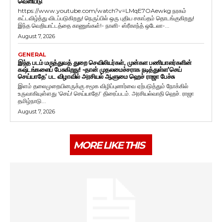
வெளியீடு
https://www.youtube.com/watch?v=LMqE7OAewkg நரகம்
கட்டவிழ்த்து விடப்படுகிறது! நெருப்பில் ஒரு புதிய சகாப்தம் தொடங்குகிறது!
இந்த வெறியாட்டத்தை காணுங்கள்!- நானி- ஸ்ரீகாந்த் ஒடேலா-...
August 7, 2026
GENERAL
இந்த படம் மருத்துவத் துறை செவிலியர்கள், முன்கள பணியாளர்களின்
கஷ்டங்களைப் பேசுகிறது! -தான் முதலமைச்சராக நடித்துள்ள’செய்
செய்யாதே’ பட விழாவில் அரசியல் ஆளுமை ஹெச் ராஜா பேச்சு
இளம் தலைமுறையினருக்கு சமூக விழிப்புணர்வை ஏற்படுத்தும் நோக்கில்
உருவாகியுள்ளது ‘செய்! செய்யாதே!’ திரைப்படம். அரசியல்வாதி ஹெச். ராஜா
தமிழ்நாடு...
August 7, 2026
MORE LIKE THIS