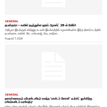
GENERAL
நயன்தாரா – கவின் நடித்துள்ள ஹாய் ஆகஸ்ட் 28-ல் ரிலீஸ்!
அறிமுக இயக்குநர் விஷ்ணு எடவன் இயக்கத்தில் உருவாகியுள்ள இந்த திரைப்படத்தில்
நயன்தாரா, கவின், கே. பாக்யராஜ், பிரபு, ராதிகா...
August 7, 2026
GENERAL
நகைச்சுவையும் ஃபேண்டஸியும் கலந்த ‘மாஸ்டர் பிளான்’ ஃபர்ஸ்ட் லுக்கிற்கு
ரசிகர்களிடம் வரவேற்பு!
உத்ரா புரொடக்ஷன்ஸ் மற்றும் டிஜே இன்டர்நேஷனல் மற்றும் தியா ஃபிலிம்ஸ் இணைந்து