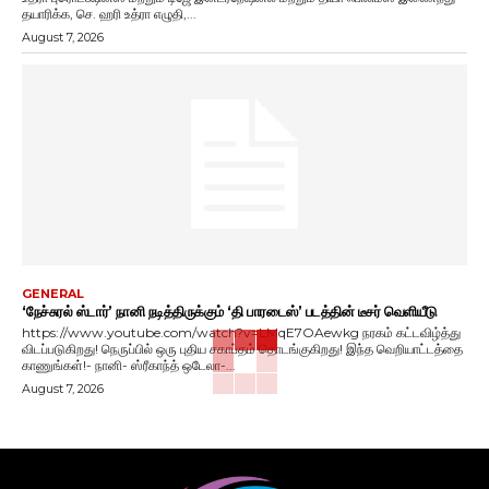
தயாரிக்க, செ. ஹரி உத்ரா எழுதி,...
August 7, 2026
GENERAL
‘நேச்சுரல் ஸ்டார்’ நானி நடித்திருக்கும் ‘தி பாரடைஸ்’ படத்தின் டீசர் வெளியீடு
https://www.youtube.com/watch?v=LMqE7OAewkg நரகம் கட்டவிழ்த்து
விடப்படுகிறது! நெருப்பில் ஒரு புதிய சகாப்தம் தொடங்குகிறது! இந்த வெறியாட்டத்தை
காணுங்கள்!- நானி- ஸ்ரீகாந்த் ஒடேலா-...
August 7, 2026