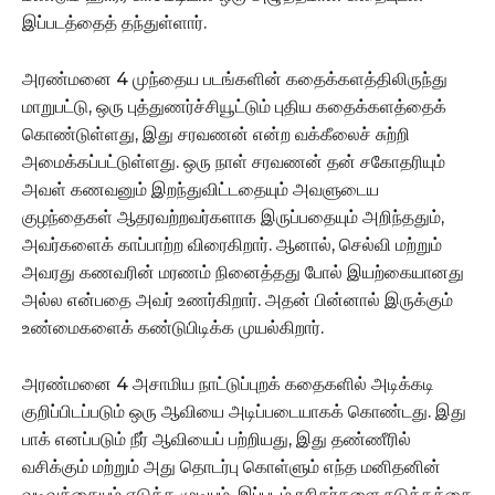
இப்படத்தைத் தந்துள்ளார்.
அரண்மனை 4 முந்தைய படங்களின் கதைக்களத்திலிருந்து
மாறுபட்டு, ஒரு புத்துணர்ச்சியூட்டும் புதிய கதைக்களத்தைக்
கொண்டுள்ளது, இது சரவணன் என்ற வக்கீலைச் சுற்றி
அமைக்கப்பட்டுள்ளது. ஒரு நாள் சரவணன் தன் சகோதரியும்
அவள் கணவனும் இறந்துவிட்டதையும் அவளுடைய
குழந்தைகள் ஆதரவற்றவர்களாக இருப்பதையும் அறிந்ததும்,
அவர்களைக் காப்பாற்ற விரைகிறார். ஆனால், செல்வி மற்றும்
அவரது கணவரின் மரணம் நினைத்தது போல் இயற்கையானது
அல்ல என்பதை அவர் உணர்கிறார். அதன் பின்னால் இருக்கும்
உண்மைகளைக் கண்டுபிடிக்க முயல்கிறார்.
அரண்மனை 4 அசாமிய நாட்டுப்புறக் கதைகளில் அடிக்கடி
குறிப்பிடப்படும் ஒரு ஆவியை அடிப்படையாகக் கொண்டது. இது
பாக் எனப்படும் நீர் ஆவியைப் பற்றியது, இது தண்ணீரில்
வசிக்கும் மற்றும் அது தொடர்பு கொள்ளும் எந்த மனிதனின்
வடிவத்தையும் எடுக்க முடியும். இப்படம் ரசிகர்களை நடுக்கத்தை