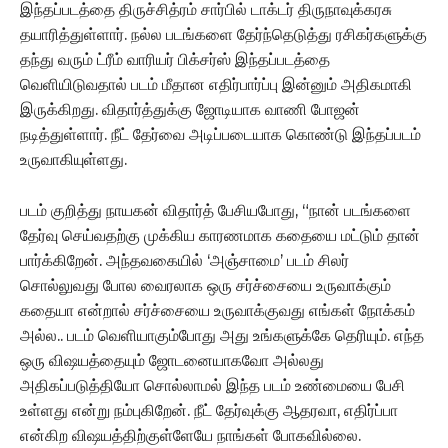
இந்தப்படத்தை திருச்சித்ரம் சார்பில் டாக்டர் திருநாவுக்கரசு
தயாரித்துள்ளார். நல்ல படங்களை தேர்ந்தெடுத்து ரசிகர்களுக்கு
தந்து வரும் ட்ரீம் வாரியர் பிக்சர்ஸ் இந்தப்படத்தை
வெளியிடுவதால் படம் மீதான எதிர்பார்ப்பு இன்னும் அதிகமாகி
இருக்கிறது. விதார்த்துக்கு ஜோடியாக வாணி போஜன்
நடித்துள்ளார். நீட் தேர்வை அடிப்படையாக கொண்டு இந்தப்படம்
உருவாகியுள்ளது.
படம் குறித்து நாயகன் விதார்த் பேசியபோது, “நான் படங்களை
தேர்வு செய்வதற்கு முக்கிய காரணமாக கதையை மட்டும் தான்
பார்க்கிறேன். அந்தவகையில் ‘அஞ்சாமை’ படம் சிலர்
சொல்லுவது போல வைரலாக ஒரு சர்ச்சையை உருவாக்கும்
கதையா என்றால் சர்ச்சையை உருவாக்குவது எங்கள் நோக்கம்
அல்ல.. படம் வெளியாகும்போது அது உங்களுக்கே தெரியும். எந்த
ஒரு விஷயத்தையும் ஜோடனையாகவோ அல்லது
அதிகப்படுத்தியோ சொல்லாமல் இந்த படம் உண்மையை பேசி
உள்ளது என்று நம்புகிறேன். நீட் தேர்வுக்கு ஆதரவா, எதிர்ப்பா
என்கிற விஷயத்திற்குள்ளேயே நாங்கள் போகவில்லை.