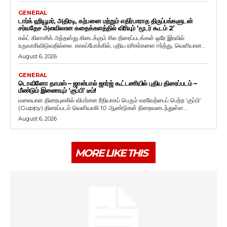
GENERAL
டார்க் ஹியூமர், அதிரடி, கற்பனை மற்றும் எதிர்பாராத திருப்பங்களுடன்
சர்வதேச அளவிலான கதைக்களத்தில் விரியும் ‘மூடர் கூடம் 2’
கல்ட் கிளாசிக் அந்தஸ்து கிடைக்கும் சில திரைப்படங்கள் ஒரே இரவில்
உருவாகிவிடுவதில்லை. காலப்போக்கில், புதிய ரசிகர்களை ஈர்த்து, வெளியான...
August 6, 2026
GENERAL
டொவினோ தாமஸ் – ஜான்பால் ஜார்ஜ் கூட்டணியில் புதிய திரைப்படம் –
மீண்டும் இணையும் ‘குப்பி’ டீம்!
மலையாள திரையுலகில் விமர்சன ரீதியாகப் பெரும் வரவேற்பைப் பெற்ற ‘குப்பி’
(Guppy) திரைப்படம் வெளியாகி 10 ஆண்டுகள் நிறைவடைந்துள்ள...
August 6, 2026
MORE LIKE THIS