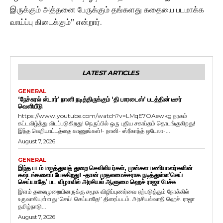
இருக்கும் அத்தனை பேருக்கும் தங்களது கதையை படமாக்க
வாய்ப்பு கிடைக்கும்” என்றார்.
LATEST ARTICLES
GENERAL
‘நேச்சுரல் ஸ்டார்’ நானி நடித்திருக்கும் ‘தி பாரடைஸ்’ படத்தின் டீசர்
வெளியீடு
https://www.youtube.com/watch?v=LMqE7OAewkg நரகம்
கட்டவிழ்த்து விடப்படுகிறது! நெருப்பில் ஒரு புதிய சகாப்தம் தொடங்குகிறது!
இந்த வெறியாட்டத்தை காணுங்கள்!- நானி- ஸ்ரீகாந்த் ஒடேலா-...
August 7, 2026
GENERAL
இந்த படம் மருத்துவத் துறை செவிலியர்கள், முன்கள பணியாளர்களின்
கஷ்டங்களைப் பேசுகிறது! -தான் முதலமைச்சராக நடித்துள்ள’செய்
செய்யாதே’ பட விழாவில் அரசியல் ஆளுமை ஹெச் ராஜா பேச்சு
இளம் தலைமுறையினருக்கு சமூக விழிப்புணர்வை ஏற்படுத்தும் நோக்கில்
உருவாகியுள்ளது ‘செய்! செய்யாதே!’ திரைப்படம். அரசியல்வாதி ஹெச். ராஜா
தமிழ்நாடு...
August 7, 2026