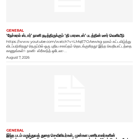
GENERAL
‘நேச்சுரல் ஸ்டார்’ நானி நடித்திருக்கும் ‘தி பாரடைஸ்’ படத்தின் டீசர் வெளியீடு
https://www.youtube.com/watch?v=LMqE7OAewkg நரகம் கட்டவிழ்த்து
விடப்படுகிறது! நெருப்பில் ஒரு புதிய சகாப்தம் தொடங்குகிறது! இந்த வெறியாட்டத்தை
காணுங்கள்!- நானி- ஸ்ரீகாந்த் ஒடேலா-...
August 7, 2026
GENERAL
இந்த படம் மருத்துவத் துறை செவிலியர்கள், முன்கள பணியாளர்களின்