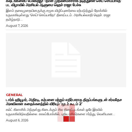
கஷ்டங்களைப் பேசுகிறது! -தான் முதலமைச்சராக நடித்துள்ள’செய் செய்யாதே’
பட விழாவில் அரசியல் ஆளுமை ஹெச் ராஜா பேச்சு
இளம் தலைமுறையினருக்கு சமூக விழிப்புணர்வை ஏற்படுத்தும் நோக்கில்
உருவாகியுள்ளது ‘செய்! செய்யாதே!’ திரைப்படம். அரசியல்வாதி ஹெச். ராஜா
தமிழ்நாடு...
August 7, 2026
GENERAL
டார்க் ஹியூமர், அதிரடி, கற்பனை மற்றும் எதிர்பாராத திருப்பங்களுடன் சர்வதேச
அளவிலான கதைக்களத்தில் விரியும் ‘மூடர் கூடம் 2’
கல்ட் கிளாசிக் அந்தஸ்து கிடைக்கும் சில திரைப்படங்கள் ஒரே இரவில்
உருவாகிவிடுவதில்லை. காலப்போக்கில், புதிய ரசிகர்களை ஈர்த்து, வெளியான...
August 6, 2026