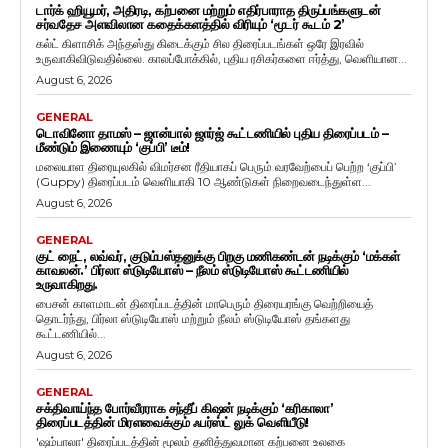
டார்க் ஹியூமர், அதிரடி, கற்பனை மற்றும் எதிர்பாராத திருப்பங்களுடன்
சர்வதேச அளவிலான கதைக்களத்தில் விரியும் ‘மூடர் கூடம் 2’
கல்ட் கிளாசிக் அந்தஸ்து கிடைக்கும் சில திரைப்படங்கள் ஒரே இரவில்
உருவாகிவிடுவதில்லை. காலப்போக்கில், புதிய ரசிகர்களை ஈர்த்து, வெளியான...
August 6, 2026
GENERAL
டொவினோ தாமஸ் – ஜான்பால் ஜார்ஜ் கூட்டணியில் புதிய திரைப்படம் –
மீண்டும் இணையும் ‘குப்பி’ டீம்!
மலையாள திரையுலகில் விமர்சன ரீதியாகப் பெரும் வரவேற்பைப் பெற்ற ‘குப்பி’
(Guppy) திரைப்படம் வெளியாகி 10 ஆண்டுகள் நிறைவடைந்துள்ள...
August 6, 2026
GENERAL
குட் நைட், லவ்வர், குடும்பஸ்தனுக்கு பிறகு மணிகண்டன் நடிக்கும் ‘மக்கள்
காவலன்.’ பிர்லா ஸ்டுடியோஸ் – நீலம் ஸ்டுடியோஸ் கூட்டணியில்
உருவாகிறது.
பைசன் காளமாடன் திரைப்படத்தின் மாபெரும் திரையரங்கு வெற்றியைத்
தொடர்ந்து, பிர்லா ஸ்டுடியோஸ் மற்றும் நீலம் ஸ்டுடியோஸ் தங்களது
கூட்டணியில்...
August 6, 2026
GENERAL
சக்திவாய்ந்த போர்வீரராக சந்தீப் கிஷன் நடிக்கும் ‘கரிகாலா’
திரைப்படத்தின் மிரளவைக்கும் ஃபர்ஸ்ட் லுக் வெளியீடு!
'ஷம்பாலா' திரைப்படத்தின் மூலம் தனித்துவமான கற்பனை உலகை