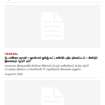
GENERAL
டொவினோ தாமஸ் – ஜான்பால் ஜார்ஜ் கூட்டணியில் புதிய திரைப்படம் – மீண்டும்
இணையும் ‘குப்பி’ டீம்!
மலையாள திரையுலகில் விமர்சன ரீதியாகப் பெரும் வரவேற்பைப் பெற்ற ‘குப்பி’
(Guppy) திரைப்படம் வெளியாகி 10 ஆண்டுகள் நிறைவடைந்துள்ள...
August 6, 2026