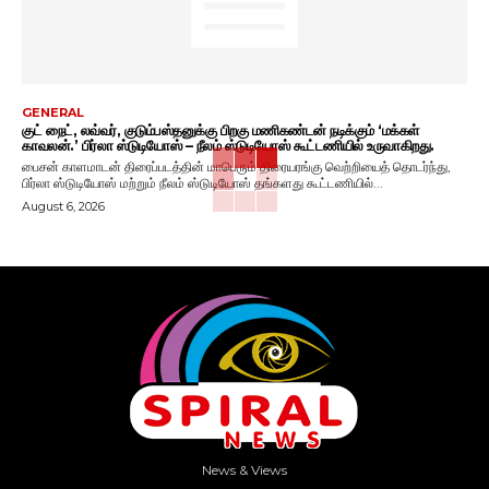
GENERAL
குட் நைட், லவ்வர், குடும்பஸ்தனுக்கு பிறகு மணிகண்டன் நடிக்கும் ‘மக்கள்
காவலன்.’ பிர்லா ஸ்டுடியோஸ் – நீலம் ஸ்டுடியோஸ் கூட்டணியில் உருவாகிறது.
பைசன் காளமாடன் திரைப்படத்தின் மாபெரும் திரையரங்கு வெற்றியைத் தொடர்ந்து,
பிர்லா ஸ்டுடியோஸ் மற்றும் நீலம் ஸ்டுடியோஸ் தங்களது கூட்டணியில்...
August 6, 2026
News & Views