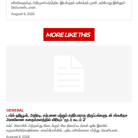
ரசிகர்களுக்கு அறிமுகப்படுத்திய இயக்குநர் யுகேந்தர் முனி, தற்போது இன்னும்
பிரம்மாண்டமான...
August 6, 2026
MORE LIKE THIS
GENERAL
டார்க் ஹியூமர், அதிரடி, கற்பனை மற்றும் எதிர்பாராத திருப்பங்களுடன் சர்வதேச
அளவிலான கதைக்களத்தில் விரியும் ‘மூடர் கூடம் 2’
கல்ட் கிளாசிக் அந்தஸ்து கிடைக்கும் சில திரைப்படங்கள் ஒரே இரவில்
உருவாகிவிடுவதில்லை. காலப்போக்கில், புதிய ரசிகர்களை ஈர்த்து, வெளியான...
August 6, 2026