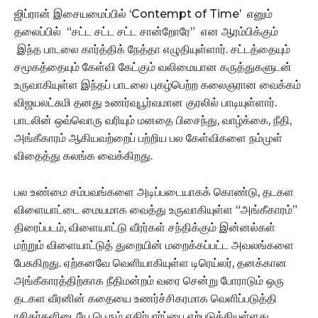
ஜிப்ரான் இசையமைப்பில் ‘Contempt of Time’ எனும்
தலைப்பில் “சட்ட சட்ட சட்ட சான்றோரே” என ஆரம்பிக்கும்
இந்த பாடலை கார்த்திக் நேத்தா எழுதியுள்ளார். சட்டத்தையும்
சமூகத்தையும் கேள்வி கேட்கும் வலிமையான கருத்துகளுடன்
உருவாகியுள்ள இந்தப் பாடலை புகழ்பெற்ற கலைஞரான வைக்கம்
விஜயலட்சுமி தனது உணர்வுபூர்வமான குரலில் பாடியுள்ளார்.
பாடலின் ஒவ்வொரு வரியும் மனதை பிசைந்து, வாழ்க்கை, நீதி,
அங்கீகாரம் ஆகியவற்றைப் பற்றிய பல கேள்விகளை நம்முள்
விதைத்து கலங்க வைக்கிறது.
பல உண்மை சம்பவங்களை அடிப்படையாகக் கொண்டு, தடகள
விளையாட்டை மையமாக வைத்து உருவாகியுள்ள “அங்கீகாரம்”
திரைப்படம், விளையாட்டு வீரர்கள் சந்திக்கும் இன்னல்கள்
மற்றும் விளையாட்டுத் துறையின் மறைக்கப்பட்ட அவலங்களை
பேசுகிறது. ஏற்கனவே வெளியாகியுள்ள டிரெய்லர், தனக்கான
அங்கீகாரத்திற்காக நீதிமன்றம் வரை சென்று போராடும் ஒரு
தடகள வீரனின் கதையை உணர்ச்சிகரமாக வெளிப்படுத்தி
ரசிகர்களிடையே பெரும் எதிர்பார்ப்பை ஏற்படுத்தியுள்ளது.