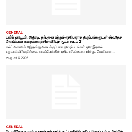
GENERAL
டார்க் ஹியூமர், அதிரடி, கற்பனை மற்றும் எதிர்பாராத திருப்பங்களுடன் சர்வதேச
அளவிலான கதைக்களத்தில் விரியும் ‘மூடர் கூடம் 2’
கல்ட் கிளாசிக் அந்தஸ்து கிடைக்கும் சில திரைப்படங்கள் ஒரே இரவில்
உருவாகிவிடுவதில்லை. காலப்போக்கில், புதிய ரசிகர்களை ஈர்த்து, வெளியான...
August 6, 2026
GENERAL
டொவினோ தாமஸ் – ஜான்பால் ஜார்ஜ் கூட்டணியில் புதிய திரைப்படம் – மீண்டும்