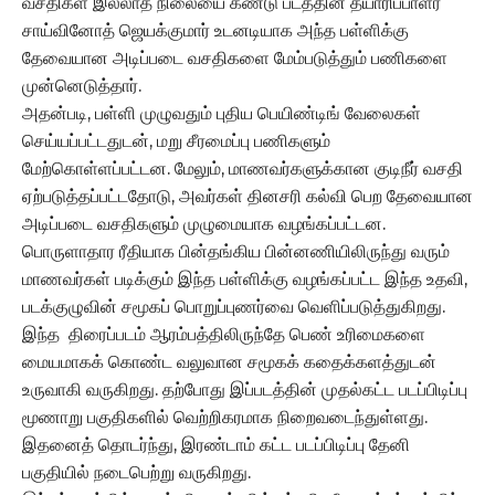
வசதிகள் இல்லாத நிலையை கண்டு படத்தின் தயாரிப்பாளர்
சாய்வினோத் ஜெயக்குமார் உடனடியாக அந்த பள்ளிக்கு
தேவையான அடிப்படை வசதிகளை மேம்படுத்தும் பணிகளை
முன்னெடுத்தார்.
அதன்படி, பள்ளி முழுவதும் புதிய பெயிண்டிங் வேலைகள்
செய்யப்பட்டதுடன், மறு சீரமைப்பு பணிகளும்
மேற்கொள்ளப்பட்டன. மேலும், மாணவர்களுக்கான குடிநீர் வசதி
ஏற்படுத்தப்பட்டதோடு, அவர்கள் தினசரி கல்வி பெற தேவையான
அடிப்படை வசதிகளும் முழுமையாக வழங்கப்பட்டன.
பொருளாதார ரீதியாக பின்தங்கிய பின்னணியிலிருந்து வரும்
மாணவர்கள் படிக்கும் இந்த பள்ளிக்கு வழங்கப்பட்ட இந்த உதவி,
படக்குழுவின் சமூகப் பொறுப்புணர்வை வெளிப்படுத்துகிறது.
இந்த திரைப்படம் ஆரம்பத்திலிருந்தே பெண் உரிமைகளை
மையமாகக் கொண்ட வலுவான சமூகக் கதைக்களத்துடன்
உருவாகி வருகிறது. தற்போது இப்படத்தின் முதல்கட்ட படப்பிடிப்பு
மூணாறு பகுதிகளில் வெற்றிகரமாக நிறைவடைந்துள்ளது.
இதனைத் தொடர்ந்து, இரண்டாம் கட்ட படப்பிடிப்பு தேனி
பகுதியில் நடைபெற்று வருகிறது.