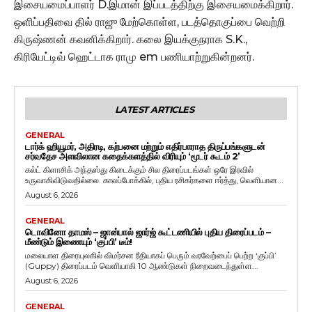
இசையமைப்பாளர் D.இமான் இப்படத்திற்கு இசையமைக்கிறார்.
ஒளிப்பதிவை தில் ராஜு மேற்கொள்ள, படத்தொகுப்பை வெற்றி
கிருஷ்ணன் கவனிக்கிறார். கலை இயக்குநராக S.K.,
கிரியேட்டிவ் ஹெட்டாக ராமு em பணியாற்றுகின்றனர்.
LATEST ARTICLES
GENERAL
டார்க் ஹியூமர், அதிரடி, கற்பனை மற்றும் எதிர்பாராத திருப்பங்களுடன்
சர்வதேச அளவிலான கதைக்களத்தில் விரியும் ‘மூடர் கூடம் 2’
கல்ட் கிளாசிக் அந்தஸ்து கிடைக்கும் சில திரைப்படங்கள் ஒரே இரவில்
உருவாகிவிடுவதில்லை. காலப்போக்கில், புதிய ரசிகர்களை ஈர்த்து, வெளியான...
August 6, 2026
GENERAL
டொவினோ தாமஸ் – ஜான்பால் ஜார்ஜ் கூட்டணியில் புதிய திரைப்படம் –
மீண்டும் இணையும் ‘குப்பி’ டீம்!
மலையாள திரையுலகில் விமர்சன ரீதியாகப் பெரும் வரவேற்பைப் பெற்ற ‘குப்பி’
(Guppy) திரைப்படம் வெளியாகி 10 ஆண்டுகள் நிறைவடைந்துள்ள...
August 6, 2026
GENERAL