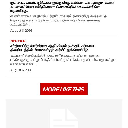
குட் நைட், லவ்வர், குடும்பஸ்தனுக்கு பிறகு மணிகண்டன் நடிக்கும் ‘மக்கள்
காவலன்.’ பிர்லா ஸ்டுடியோஸ் – நீலம் ஸ்டுடியோஸ் கூட்டணியில்
உருவாகிறது.
பைசன் காளமாடன் திரைப்படத்தின் மாபெரும் திரையரங்கு வெற்றியைத்
தொடர்ந்து, பிர்லா ஸ்டுடியோஸ் மற்றும் நீலம் ஸ்டுடியோஸ் தங்களது
கூட்டணியில்...
August 6, 2026
GENERAL
சக்திவாய்ந்த போர்வீரராக சந்தீப் கிஷன் நடிக்கும் ‘கரிகாலா’
திரைப்படத்தின் மிரளவைக்கும் ஃபர்ஸ்ட் லுக் வெளியீடு!
'ஷம்பாலா' திரைப்படத்தின் மூலம் தனித்துவமான கற்பனை உலகை
ரசிகர்களுக்கு அறிமுகப்படுத்திய இயக்குநர் யுகேந்தர் முனி, தற்போது இன்னும்
பிரம்மாண்டமான...
August 6, 2026
MORE LIKE THIS