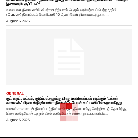
இணையும் ‘குப்பி’ டீம்!
மலையாள திரையுலகில் விமர்சன ரீதியாகப் பெரும் வரவேற்பைப் பெற்ற ‘குப்பி’
(Guppy) திரைப்படம் வெளியாகி 10 ஆண்டுகள் நிறைவடைந்துள்ள...
August 6, 2026
GENERAL
குட் நைட், லவ்வர், குடும்பஸ்தனுக்கு பிறகு மணிகண்டன் நடிக்கும் ‘மக்கள்
காவலன்.’ பிர்லா ஸ்டுடியோஸ் – நீலம் ஸ்டுடியோஸ் கூட்டணியில் உருவாகிறது.
பைசன் காளமாடன் திரைப்படத்தின் மாபெரும் திரையரங்கு வெற்றியைத் தொடர்ந்து,
பிர்லா ஸ்டுடியோஸ் மற்றும் நீலம் ஸ்டுடியோஸ் தங்களது கூட்டணியில்...
August 6, 2026