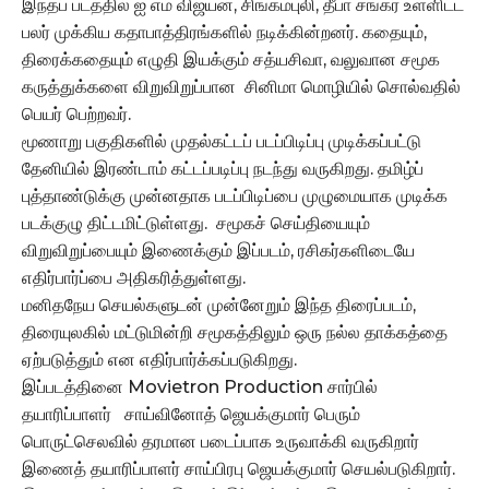
இந்தப் படத்தில் ஐ எம் விஜயன், சிங்கம்புலி, தீபா சங்கர் உள்ளிட்ட
பலர் முக்கிய கதாபாத்திரங்களில் நடிக்கின்றனர். கதையும்,
திரைக்கதையும் எழுதி இயக்கும் சத்யசிவா, வலுவான சமூக
கருத்துக்களை விறுவிறுப்பான சினிமா மொழியில் சொல்வதில்
பெயர் பெற்றவர்.
மூணாறு பகுதிகளில் முதல்கட்டப் படப்பிடிப்பு முடிக்கப்பட்டு
தேனியில் இரண்டாம் கட்டப்படிப்பு நடந்து வருகிறது. தமிழ்ப்
புத்தாண்டுக்கு முன்னதாக படப்பிடிப்பை முழுமையாக முடிக்க
படக்குழு திட்டமிட்டுள்ளது. சமூகச் செய்தியையும்
விறுவிறுப்பையும் இணைக்கும் இப்படம், ரசிகர்களிடையே
எதிர்பார்ப்பை அதிகரித்துள்ளது.
மனிதநேய செயல்களுடன் முன்னேறும் இந்த திரைப்படம்,
திரையுலகில் மட்டுமின்றி சமூகத்திலும் ஒரு நல்ல தாக்கத்தை
ஏற்படுத்தும் என எதிர்பார்க்கப்படுகிறது.
இப்படத்தினை Movietron Production சார்பில்
தயாரிப்பாளர் சாய்வினோத் ஜெயக்குமார் பெரும்
பொருட்செலவில் தரமான படைப்பாக உருவாக்கி வருகிறார்
இணைத் தயாரிப்பாளர் சாய்பிரபு ஜெயக்குமார் செயல்படுகிறார்.