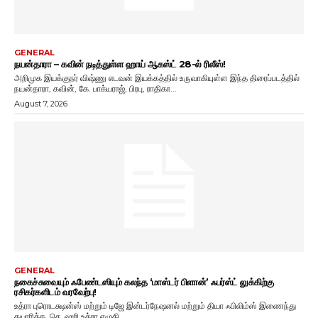
GENERAL
நயன்தாரா – கவின் நடித்துள்ள ஹாய் ஆகஸ்ட் 28-ல் ரிலீஸ்!
அறிமுக இயக்குநர் விஷ்ணு எடவன் இயக்கத்தில் உருவாகியுள்ள இந்த திரைப்படத்தில்
நயன்தாரா, கவின், கே. பாக்யராஜ், பிரபு, ராதிகா...
August 7, 2026
GENERAL
நகைச்சுவையும் ஃபேண்டஸியும் கலந்த ‘மாஸ்டர் பிளான்’ ஃபர்ஸ்ட் லுக்கிற்கு
ரசிகர்களிடம் வரவேற்பு!
உத்ரா புரொடக்ஷன்ஸ் மற்றும் டிஜே இன்டர்நேஷனல் மற்றும் தியா ஃபிலிம்ஸ் இணைந்து
தயாரிக்க, செ. ஹரி உத்ரா எழுதி,...