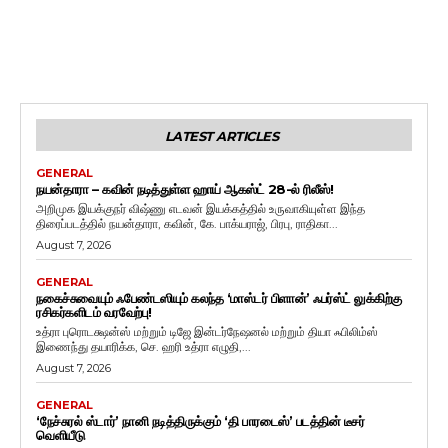
LATEST ARTICLES
GENERAL
நயன்தாரா – கவின் நடித்துள்ள ஹாய் ஆகஸ்ட் 28-ல் ரிலீஸ்!
அறிமுக இயக்குநர் விஷ்ணு எடவன் இயக்கத்தில் உருவாகியுள்ள இந்த
திரைப்படத்தில் நயன்தாரா, கவின், கே. பாக்யராஜ், பிரபு, ராதிகா...
August 7, 2026
GENERAL
நகைச்சுவையும் ஃபேண்டஸியும் கலந்த ‘மாஸ்டர் பிளான்’ ஃபர்ஸ்ட் லுக்கிற்கு
ரசிகர்களிடம் வரவேற்பு!
உத்ரா புரொடக்ஷன்ஸ் மற்றும் டிஜே இன்டர்நேஷனல் மற்றும் தியா ஃபிலிம்ஸ்
இணைந்து தயாரிக்க, செ. ஹரி உத்ரா எழுதி,...
August 7, 2026
GENERAL
‘நேச்சுரல் ஸ்டார்’ நானி நடித்திருக்கும் ‘தி பாரடைஸ்’ படத்தின் டீசர்
வெளியீடு