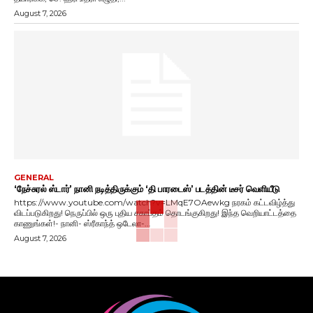
August 7, 2026
GENERAL
‘நேச்சுரல் ஸ்டார்’ நானி நடித்திருக்கும் ‘தி பாரடைஸ்’ படத்தின் டீசர் வெளியீடு
https://www.youtube.com/watch?v=LMqE7OAewkg நரகம் கட்டவிழ்த்து
விடப்படுகிறது! நெருப்பில் ஒரு புதிய சகாப்தம் தொடங்குகிறது! இந்த வெறியாட்டத்தை
காணுங்கள்!- நானி- ஸ்ரீகாந்த் ஒடேலா-...
August 7, 2026