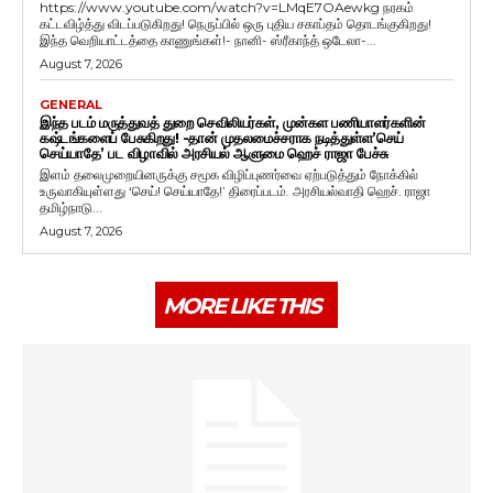
https://www.youtube.com/watch?v=LMqE7OAewkg நரகம்
கட்டவிழ்த்து விடப்படுகிறது! நெருப்பில் ஒரு புதிய சகாப்தம் தொடங்குகிறது!
இந்த வெறியாட்டத்தை காணுங்கள்!- நானி- ஸ்ரீகாந்த் ஒடேலா-...
August 7, 2026
GENERAL
இந்த படம் மருத்துவத் துறை செவிலியர்கள், முன்கள பணியாளர்களின்
கஷ்டங்களைப் பேசுகிறது! -தான் முதலமைச்சராக நடித்துள்ள’செய்
செய்யாதே’ பட விழாவில் அரசியல் ஆளுமை ஹெச் ராஜா பேச்சு
இளம் தலைமுறையினருக்கு சமூக விழிப்புணர்வை ஏற்படுத்தும் நோக்கில்
உருவாகியுள்ளது ‘செய்! செய்யாதே!’ திரைப்படம். அரசியல்வாதி ஹெச். ராஜா
தமிழ்நாடு...
August 7, 2026
MORE LIKE THIS