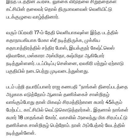
இந்த படத்தின் ஃபர்ஸ்ட் லுக்கை விடுதலை சிறுத்தைகள்
கட்சியின் தலைவர் தொல் திருமாவளவன் வெளியிட்டு
படக்குழுவை வாழ்த்தினார்.
வரும் பிப்ரவரி 17-ம் தேதி வெளியாகவுள்ள இந்த படத்தில்
கதாநாயகியாக மேகா ஸ்ரீ நடித்திருக்க, முக்கிய
கதாபாத்திரத்தில் சந்திர போஸ், இயக்குநர் கேஷ்ட்லெஸ்
ஷிவாகோ, மஸ்காரா அஸ்மிதா, சுஷ்மிதா ஆகியோர்
நடித்துள்ளனர். படப்பிடிப்பு சென்னை, ஏலகிரி மற்றும் ஏற்காடு
பகுதியில் நடைபெற்று முடிவடைந்துள்ளது.
படம் பற்றி தயாரிப்பாளர் ராஜ கணபதி ”நாங்கள் திரைப்படத்தை
அழகாக எடுத்தோம் ஆனால் தணிக்கைச் சான்றிதழ்
வாங்கும்போது தான் மிகவும் சிரமத்திற்கான சுமார் 45க்கும்
மேற்பட்ட காட்சியில் வெட்டுகொடுத்தார்கள்.. இதனால் நாங்கள்
சுமார் 18 மாதங்கள் கோர்ட் வாசலில் அலைந்து மிக சிரமப்பட்டு
தணிக்கை சான்றிதழ் பெற்றோம். நான் அம்பேத்கர் வேடத்தில்
நடித்துள்ளேன்.