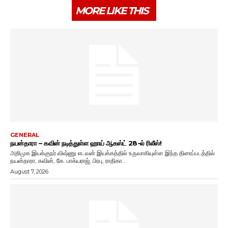
MORE LIKE THIS
GENERAL
நயன்தாரா – கவின் நடித்துள்ள ஹாய் ஆகஸ்ட் 28-ல் ரிலீஸ்!
அறிமுக இயக்குநர் விஷ்ணு எடவன் இயக்கத்தில் உருவாகியுள்ள இந்த திரைப்படத்தில்
நயன்தாரா, கவின், கே. பாக்யராஜ், பிரபு, ராதிகா...
August 7, 2026