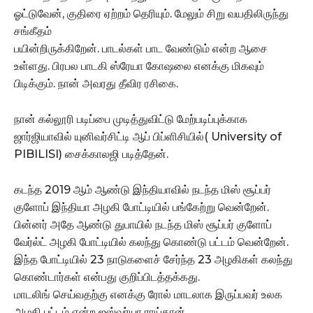
ஓட்டுவேன், குதிரை ஏற்றம் தெரியும். மேலும் சிறு வயதிலிருந்து
சங்கீதம்
பயின்றிருக்கிறேன். பாடல்கள் பாட வேண்டும் என்ற ஆசை
உள்ளது. பிரபல பாடகி ஸ்ரேயா கோஷலை எனக்கு மிகவும்
பிடிக்கும். நான் அவரது தீவிர ரசிகை.
நான் கல்லூரி படிப்பை முடித்துவிட்டு மேற்படிப்புக்காக
ஜார்ஜியாவில் யுனிவர்சிட்டி ஆப் பிப்ளிசியில்( University of
PIBILISI) சைக்காலஜி படித்தேன்.
கடந்த 2019 ஆம் ஆண்டு இந்தியாவில் நடந்த மிஸ் சூப்பர்
குளோப் இந்தியா அழகி போட்டியில் பங்கேற்று வென்றேன்.
பின்னர் அதே ஆண்டு துபாயில் நடந்த மிஸ் சூப்பர் குளோப்
வேர்ல்ட் அழகி போட்டியில் கலந்து கொண்டு பட்டம் வென்றேன்.
இந்த போட்டியில் 23 நாடுகளைச் சேர்ந்த 23 அழகிகள் கலந்து
கொண்டார்கள் என்பது குறிப்பிடத்தக்கது.
மாடலிங் செய்வதற்கு எனக்கு ரோல் மாடலாக இருப்பவர் உலக
அழகி பட்டம் என்ற ஐஸ்வர்யா ராய்தான்.