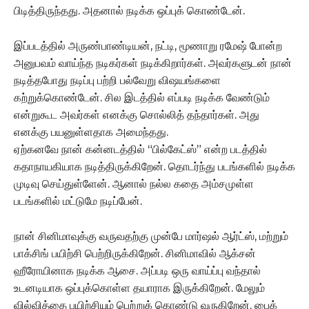
பிடித்திருந்தது. அதனால் நடிக்க ஒப்புக் கொண்டேன்.
இப்படத்தில் அருண்பாண்டியன், நட்டி, மூணாறு ரமேஷ் போன்ற
அனுபவம் வாய்ந்த நடிகர்கள் நடிக்கிறார்கள். அவர்களுடன் நான்
நடித்தபோது நடிப்பு பற்றி பல்வேறு விஷயங்களை
கற்றுக்கொண்டேன். சில இடத்தில் எப்படி நடிக்க வேண்டும்
என்றுகூட அவர்கள் எனக்கு சொல்லித் தந்தார்கள். அது
எனக்கு பயனுள்ளதாக அமைந்தது.
ஏற்கனவே நான் கன்னடத்தில் “பில்கேட்ஸ்” என்ற படத்தில்
கதாநாயகியாக நடித்திருக்கிறேன். தொடர்ந்து படங்களில் நடிக்க
முடிவு செய்துள்ளேன். ஆனால் நல்ல கதை அம்சமுள்ள
படங்களில் மட்டுமே நடிப்பேன்.
நான் சினிமாவுக்கு வருவதற்கு முன்பே மார்ஷல் ஆர்ட்ஸ், மற்றும்
பாக்சிங் பயிற்சி பெற்றிருக்கிறேன். சினிமாவில் ஆக்சன்
ஹீரோயினாக நடிக்க ஆசை. அப்படி ஒரு வாய்ப்பு வந்தால்
உடனடியாக ஒப்புக்கொள்ள தயாராக இருக்கிறேன். மேலும்
வில்வித்தை பயிற்சியும் பெற்றுக் கொண்டு வருகிறேன். பைக்