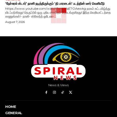
‘நேச்சுரல் ஸ்டார்’ நானி நடித்திருக்கும் ‘தி பாரடைஸ்’ படத்தின் டீசர் வெளியீடு
https://www.youtube.com/watch?v=LMqE7OAewkg நரகம் கட்டவிழ்த்து
விடப்படுகிறது! நெருப்பில் ஒரு புதிய சகாப்தம் தொடங்குகிறது! இந்த வெறியாட்டத்தை
காணுங்கள்!- நானி- ஸ்ரீகாந்த் ஒடேலா-...
August 7, 2026
News & Views
HOME
GENERAL