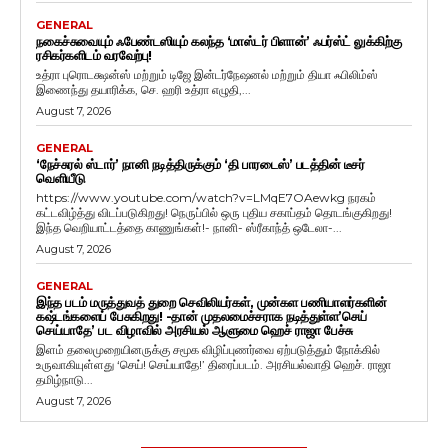
GENERAL
நகைச்சுவையும் ஃபேண்டஸியும் கலந்த ‘மாஸ்டர் பிளான்’ ஃபர்ஸ்ட் லுக்கிற்கு
ரசிகர்களிடம் வரவேற்பு!
உத்ரா புரொடக்ஷன்ஸ் மற்றும் டிஜே இன்டர்நேஷனல் மற்றும் தியா ஃபிலிம்ஸ்
இணைந்து தயாரிக்க, செ. ஹரி உத்ரா எழுதி,...
August 7, 2026
GENERAL
‘நேச்சுரல் ஸ்டார்’ நானி நடித்திருக்கும் ‘தி பாரடைஸ்’ படத்தின் டீசர்
வெளியீடு
https://www.youtube.com/watch?v=LMqE7OAewkg நரகம்
கட்டவிழ்த்து விடப்படுகிறது! நெருப்பில் ஒரு புதிய சகாப்தம் தொடங்குகிறது!
இந்த வெறியாட்டத்தை காணுங்கள்!- நானி- ஸ்ரீகாந்த் ஒடேலா-...
August 7, 2026
GENERAL
இந்த படம் மருத்துவத் துறை செவிலியர்கள், முன்கள பணியாளர்களின்
கஷ்டங்களைப் பேசுகிறது! -தான் முதலமைச்சராக நடித்துள்ள’செய்
செய்யாதே’ பட விழாவில் அரசியல் ஆளுமை ஹெச் ராஜா பேச்சு
இளம் தலைமுறையினருக்கு சமூக விழிப்புணர்வை ஏற்படுத்தும் நோக்கில்
உருவாகியுள்ளது ‘செய்! செய்யாதே!’ திரைப்படம். அரசியல்வாதி ஹெச். ராஜா
தமிழ்நாடு...
August 7, 2026