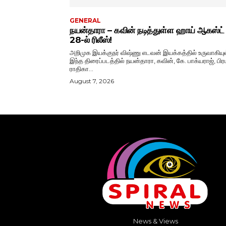
GENERAL
நயன்தாரா – கவின் நடித்துள்ள ஹாய் ஆகஸ்ட்
28-ல் ரிலீஸ்!
அறிமுக இயக்குநர் விஷ்ணு எடவன் இயக்கத்தில் உருவாகியு
இந்த திரைப்படத்தில் நயன்தாரா, கவின், கே. பாக்யராஜ், பிரப
ராதிகா...
August 7, 2026
News & Views