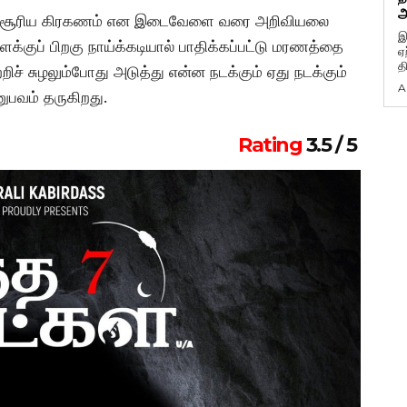
அ
ி, சூரிய கிரகணம் என இடைவேளை வரை அறிவியலை
இ
்குப் பிறகு நாய்க்கடியால் பாதிக்கப்பட்டு மரணத்தை
ஏ
த
ிச் சுழலும்போது அடுத்து என்ன நடக்கும் ஏது நடக்கும்
A
னுபவம் தருகிறது.
Rating
3.5 / 5