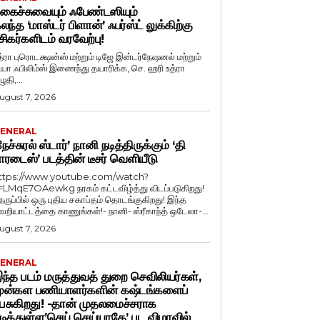
கைச்சுவையும் ஃபேண்டஸியும்
லந்த ‘மாஸ்டர் பிளான்’ ஃபர்ஸ்ட் லுக்கிற்கு
சிகர்களிடம் வரவேற்பு!
த்ரா புரொடக்ஷன்ஸ் மற்றும் டிஜே இன்டர்நேஷனல் மற்றும்
ியா ஃபிலிம்ஸ் இணைந்து தயாரிக்க, செ. ஹரி உத்ரா
ுதி,...
ugust 7, 2026
ENERAL
நேச்சுரல் ஸ்டார்’ நானி நடித்திருக்கும் ‘தி
ாரடைஸ்’ படத்தின் டீசர் வெளியீடு
ttps://www.youtube.com/watch?
=LMqE7OAewkg நரகம் கட்டவிழ்த்து விடப்படுகிறது!
ெருப்பில் ஒரு புதிய சகாப்தம் தொடங்குகிறது! இந்த
ெறியாட்டத்தை காணுங்கள்!- நானி- ஸ்ரீகாந்த் ஒடேலா-...
ugust 7, 2026
ENERAL
ந்த படம் மருத்துவத் துறை செவிலியர்கள்,
ுன்கள பணியாளர்களின் கஷ்டங்களைப்
ேசுகிறது! -தான் முதலமைச்சராக
டித்துள்ள’செய் செய்யாதே’ பட விழாவில்