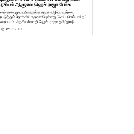
ரசியல் ஆளுமை ஹெச் ராஜா பேச்சு
ளம் தலைமுறையினருக்கு சமூக விழிப்புணர்வை
ற்படுத்தும் நோக்கில் உருவாகியுள்ளது ‘செய்! செய்யாதே!’
ிரைப்படம். அரசியல்வாதி ஹெச். ராஜா தமிழ்நாடு...
ugust 7, 2026