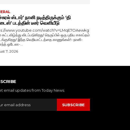
NERAL
்சுரல் ஸ்டார்’ நானி நடித்திருக்கும் ‘தி
டைஸ்’ படத்தின் டீசர் வெளியீடு
ps://www.youtube.com/watch?v=LMqE7OAewkg
் கட்டவிழ்த்து விடப்படுகிறது! நெருப்பில் ஒரு புதிய சகாப்தம்
்குகிறது! இந்த வெறியாட்டத்தை காணுங்கள்!- நானி-
காந்த் ஒடேலா-...
st 7, 2026
SCRIBE
et email updates from Today News.
SUBSCRIBE