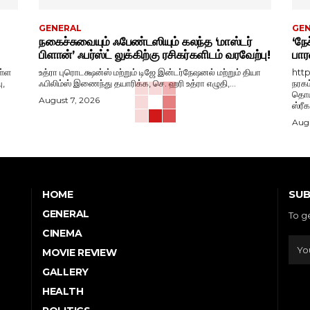
GENERAL
GE
நகைச்சுவையும் ஃபேண்டஸியும் கலந்த ‘மாஸ்டர்
‘நேச
பிளான்’ ஃபர்ஸ்ட் லுக்கிற்கு ரசிகர்களிடம் வரவேற்பு!
பார
ள்ள
உத்ரா புரொடக்ஷன்ஸ் மற்றும் டிஜே இன்டர்நேஷனல் மற்றும் தியா
htt
ு,
ஃபிலிம்ஸ் இணைந்து தயாரிக்க, செ. ஹரி உத்ரா எழுதி,...
நரகம
தொடங
August 7, 2026
ஸ்ரீ
Augu
SUB
HOME
GENERAL
To g
CINEMA
MOVIE REVIEW
GALLERY
HEALTH