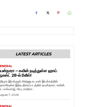
LATEST ARTICLES
ENERAL
யன்தாரா – கவின் நடித்துள்ள ஹாய்
கஸ்ட் 28-ல் ரிலீஸ்!
றிமுக இயக்குநர் விஷ்ணு எடவன் இயக்கத்தில்
ருவாகியுள்ள இந்த திரைப்படத்தில் நயன்தாரா, கவின்,
. பாக்யராஜ், பிரபு, ராதிகா...
ugust 7, 2026
ENERAL