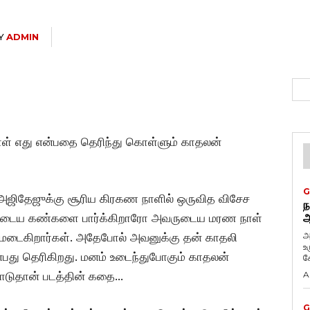
Y
ADMIN
் நாள் எது என்பதை தெரிந்து கொள்ளும் காதலன்
G
் அஜிதேஜுக்கு சூரிய கிரகண நாளில் ஒருவித விசேச
ந
 யாருடைய கண்களை பார்க்கிறாரோ அவருடைய மரண நாள்
ஆ
அ
ணமடைகிறார்கள். அதேபோல் அவனுக்கு தன் காதலி
உ
ன்பது தெரிகிறது. மனம் உடைந்துபோகும் காதலன்
கே
்பாடுதான் படத்தின் கதை…
A
G