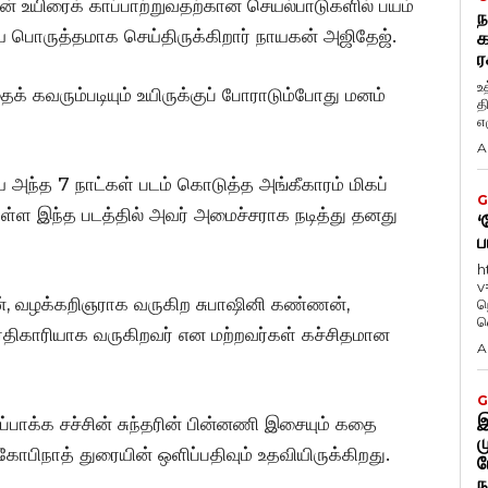
ன் உயிரைக் காப்பாற்றுவதற்கான செயல்பாடுகளில் பயம்
ந
யை பொருத்தமாக செய்திருக்கிறார் நாயகன் அஜிதேஜ்.
க
ர
உ
க் கவரும்படியும் உயிருக்குப் போராடும்போது மனம்
த
எழ
A
 அந்த 7 நாட்கள் படம் கொடுத்த அங்கீகாரம் மிகப்
G
ுள்ள இந்த படத்தில் அவர் அமைச்சராக நடித்து தனது
‘
ப
h
v
 வழக்கறிஞராக வருகிற சுபாஷினி கண்ணன்,
ந
வ
ிகாரியாக வருகிறவர் என மற்றவர்கள் கச்சிதமான
A
G
இ
ுப்பாக்க சச்சின் சுந்தரின் பின்னணி இசையும் கதை
ம
ிநாத் துரையின் ஒளிப்பதிவும் உதவியிருக்கிறது.
ப
ந