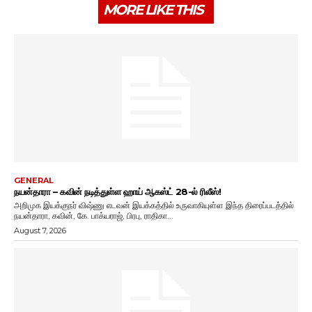
MORE LIKE THIS
GENERAL
நயன்தாரா – கவின் நடித்துள்ள ஹாய் ஆகஸ்ட் 28-ல் ரிலீஸ்!
அறிமுக இயக்குநர் விஷ்ணு எடவன் இயக்கத்தில் உருவாகியுள்ள இந்த திரைப்படத்தில்
நயன்தாரா, கவின், கே. பாக்யராஜ், பிரபு, ராதிகா...
August 7, 2026