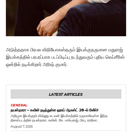
அடுத்ததாக பிரபல விநியோகஸ்தரும் இயக்குநருமான மதுராஜ்
இயக்கத்தில் பரபரப்பாக படப்பிடிப்பு நடந்துவரும் புதிய வெப்சீரிஸ்
ஒன்றில் நடிக்கிறார் அரிஷ் குமார்.
LATEST ARTICLES
GENERAL
நயன்தாரா – கவின் நடித்துள்ள ஹாய் ஆகஸ்ட் 28-ல் ரிலீஸ்!
அறிமுக இயக்குநர் விஷ்ணு எடவன் இயக்கத்தில் உருவாகியுள்ள இந்த
திரைப்படத்தில் நயன்தாரா, கவின், கே. பாக்யராஜ், பிரபு, ராதிகா...
August 7, 2026