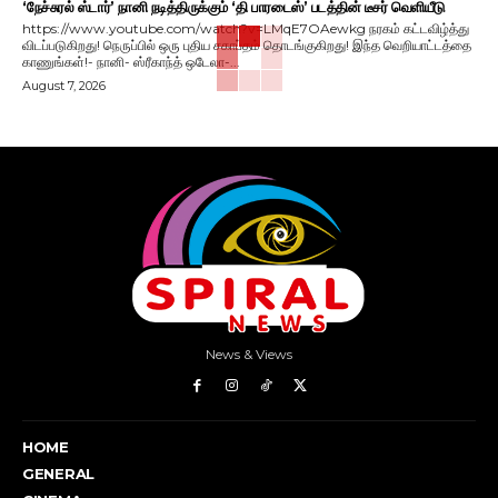
‘நேச்சுரல் ஸ்டார்’ நானி நடித்திருக்கும் ‘தி பாரடைஸ்’ படத்தின் டீசர் வெளியீடு
https://www.youtube.com/watch?v=LMqE7OAewkg நரகம் கட்டவிழ்த்து
விடப்படுகிறது! நெருப்பில் ஒரு புதிய சகாப்தம் தொடங்குகிறது! இந்த வெறியாட்டத்தை
காணுங்கள்!- நானி- ஸ்ரீகாந்த் ஒடேலா-...
August 7, 2026
News & Views
HOME
GENERAL