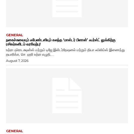
GENERAL
நகைச்சுவையும் ஃபேண்டஸியும் கலந்த ‘மாஸ்டர் பிளான்’ ஃபர்ஸ்ட் லுக்கிற்கு
ரசிகர்களிடம் வரவேற்பு!
உத்ரா புரொடக்ஷன்ஸ் மற்றும் டிஜே இன்டர்நேஷனல் மற்றும் தியா ஃபிலிம்ஸ் இணைந்து
தயாரிக்க, செ. ஹரி உத்ரா எழுதி,...
August 7, 2026
GENERAL