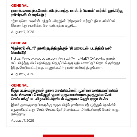
GENERAL
நகைச்சுவையும் ஃபேண்டஸியும் கலந்த ‘மாஸ்டர் பிளான்’ ஃபர்ஸ்ட் லுக்கிற்கு
ரசிகர்களிடம் வரவேற்பு!
உத்ரா புரொடக்ஷன்ஸ் மற்றும் டிஜே இன்டர்நேஷனல் மற்றும் தியா ஃபிலிம்ஸ்
இணைந்து தயாரிக்க, செ. ஹரி உத்ரா எழுதி,...
August 7, 2026
GENERAL
‘நேச்சுரல் ஸ்டார்’ நானி நடித்திருக்கும் ‘தி பாரடைஸ்’ படத்தின் டீசர்
வெளியீடு
https://www.youtube.com/watch?v=LMqE7OAewkg நரகம்
கட்டவிழ்த்து விடப்படுகிறது! நெருப்பில் ஒரு புதிய சகாப்தம் தொடங்குகிறது!
இந்த வெறியாட்டத்தை காணுங்கள்!- நானி- ஸ்ரீகாந்த் ஒடேலா-...
August 7, 2026
GENERAL
இந்த படம் மருத்துவத் துறை செவிலியர்கள், முன்கள பணியாளர்களின்
கஷ்டங்களைப் பேசுகிறது! -தான் முதலமைச்சராக நடித்துள்ள’செய்
செய்யாதே’ பட விழாவில் அரசியல் ஆளுமை ஹெச் ராஜா பேச்சு
இளம் தலைமுறையினருக்கு சமூக விழிப்புணர்வை ஏற்படுத்தும் நோக்கில்
உருவாகியுள்ளது ‘செய்! செய்யாதே!’ திரைப்படம். அரசியல்வாதி ஹெச். ராஜா
தமிழ்நாடு...
August 7, 2026