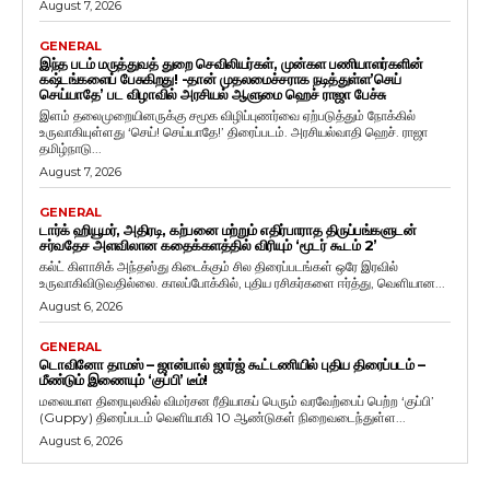
August 7, 2026
GENERAL
இந்த படம் மருத்துவத் துறை செவிலியர்கள், முன்கள பணியாளர்களின்
கஷ்டங்களைப் பேசுகிறது! -தான் முதலமைச்சராக நடித்துள்ள’செய்
செய்யாதே’ பட விழாவில் அரசியல் ஆளுமை ஹெச் ராஜா பேச்சு
இளம் தலைமுறையினருக்கு சமூக விழிப்புணர்வை ஏற்படுத்தும் நோக்கில்
உருவாகியுள்ளது ‘செய்! செய்யாதே!’ திரைப்படம். அரசியல்வாதி ஹெச். ராஜா
தமிழ்நாடு...
August 7, 2026
GENERAL
டார்க் ஹியூமர், அதிரடி, கற்பனை மற்றும் எதிர்பாராத திருப்பங்களுடன்
சர்வதேச அளவிலான கதைக்களத்தில் விரியும் ‘மூடர் கூடம் 2’
கல்ட் கிளாசிக் அந்தஸ்து கிடைக்கும் சில திரைப்படங்கள் ஒரே இரவில்
உருவாகிவிடுவதில்லை. காலப்போக்கில், புதிய ரசிகர்களை ஈர்த்து, வெளியான...
August 6, 2026
GENERAL
டொவினோ தாமஸ் – ஜான்பால் ஜார்ஜ் கூட்டணியில் புதிய திரைப்படம் –
மீண்டும் இணையும் ‘குப்பி’ டீம்!
மலையாள திரையுலகில் விமர்சன ரீதியாகப் பெரும் வரவேற்பைப் பெற்ற ‘குப்பி’
(Guppy) திரைப்படம் வெளியாகி 10 ஆண்டுகள் நிறைவடைந்துள்ள...
August 6, 2026