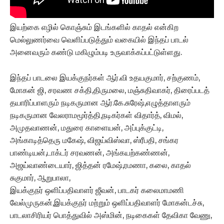
இயற்கை எழில் கொஞ்சும் இடங்களில் காதல் என்கிற
மெல்லுணர்வை வெளிப்படுத்தும் வகையில் இந்தப் பாடல்
அனைவரும் கண்டு மகிழும்படி உருவாக்கப்பட்டுள்ளது.
இந்தப் பாடலை இயக்குநர்கள் ஆர்.வி உதயகுமார், சற்குணம்,
மோகன் ஜி, சரவண சக்தி,திருமலை, மஞ்சுதிவாகர், திரைப்படத்
தயாரிப்பாளரும் நடிகருமான ஆர்.கே.சுரேஷ்,எழுத்தாளரும்
நடிகருமான வேலராமமூர்த்தி,நடிகர்கள் விதார்த், விமல்,
அமுதவாணன், மதுரை காளையன், அப்புக்குட்டி,
அங்காடித்தெரு மகேஷ், விஜய்விஸ்வா, ஸ்ரீபதி, சங்கர
பாண்டியன்,டாக்டர் சரவணன், அங்கயற்கண்ணன்,
அஜய்வாண்டையார், ஜித்தன் ரமேஷ்,ரமணா, கலை, காதல்
சுகுமார், ஆறுபாலா,
இயக்குநர் ஒளிப்பதிவாளர் ஜீவன், பாடகர் கலைமாமணி
வேல்முருகன்,இயக்குநர் மற்றும் ஒளிப்பதிவாளர் மோகன்டச்சு,
பாடலாசிரியர் பொத்துவில் அஸ்மின், நடிகைகள் தேவிகா வேணு,