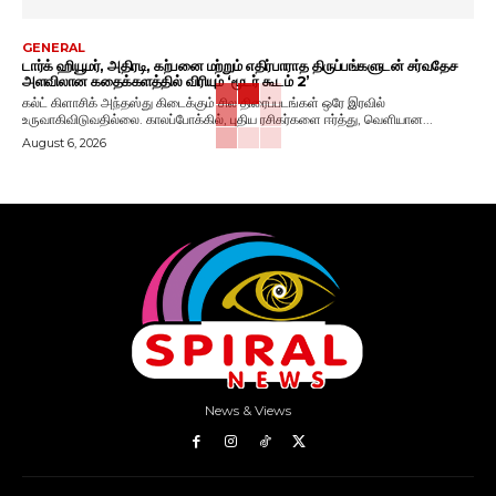
GENERAL
டார்க் ஹியூமர், அதிரடி, கற்பனை மற்றும் எதிர்பாராத திருப்பங்களுடன் சர்வதேச
அளவிலான கதைக்களத்தில் விரியும் ‘மூடர் கூடம் 2’
கல்ட் கிளாசிக் அந்தஸ்து கிடைக்கும் சில திரைப்படங்கள் ஒரே இரவில்
உருவாகிவிடுவதில்லை. காலப்போக்கில், புதிய ரசிகர்களை ஈர்த்து, வெளியான...
August 6, 2026
News & Views