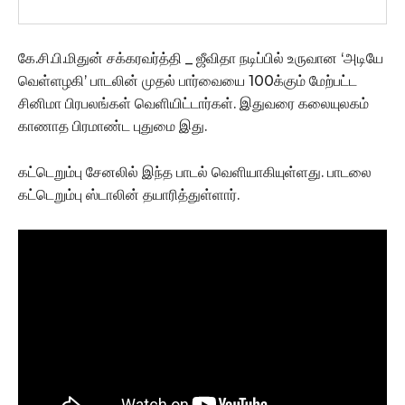
கே.சி.பி.மிதுன் சக்கரவர்த்தி _ ஜீவிதா நடிப்பில் உருவான ‘அடியே
வெள்ளழகி’ பாடலின் முதல் பார்வையை 100க்கும் மேற்பட்ட
சினிமா பிரபலங்கள் வெளியிட்டார்கள். இதுவரை கலையுலகம்
காணாத பிரமாண்ட புதுமை இது.
கட்டெறும்பு சேனலில் இந்த பாடல் வெளியாகியுள்ளது. பாடலை
கட்டெறும்பு ஸ்டாலின் தயாரித்துள்ளார்.