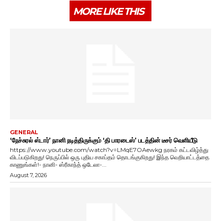
MORE LIKE THIS
GENERAL
‘நேச்சுரல் ஸ்டார்’ நானி நடித்திருக்கும் ‘தி பாரடைஸ்’ படத்தின் டீசர் வெளியீடு
https://www.youtube.com/watch?v=LMqE7OAewkg நரகம் கட்டவிழ்த்து
விடப்படுகிறது! நெருப்பில் ஒரு புதிய சகாப்தம் தொடங்குகிறது! இந்த வெறியாட்டத்தை
காணுங்கள்!- நானி- ஸ்ரீகாந்த் ஒடேலா-...
August 7, 2026