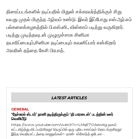
திரைப்படங்களில் நடிப்பதில் மிதுன் சக்கரவர்த்திக்குச் சிறு
வயது முதல் மிகுந்த ஆர்வம் உண்டு. இவர் இப்போது எஸ்.ஆர்.எம்
பல்கலைக்கழகத்தில் பி.எஸ்.ஸி., விஸ்காம் படித்து வருகிறார்.
படித்து முடித்தவுடன் முழுமூச்சாக சினிமா
தயாரிப்பையும்,சினிமா நடிப்பையும் கவனிப்பார் என்கிறார்
அவரின் தந்தை கேசி பிரபாத்.
LATEST ARTICLES
GENERAL
‘நேச்சுரல் ஸ்டார்’ நானி நடித்திருக்கும் ‘தி பாரடைஸ்’ படத்தின் டீசர்
வெளியீடு
https://www.youtube.com/watch?v=LMqE7OAewkg நரகம்
கட்டவிழ்த்து விடப்படுகிறது! நெருப்பில் ஒரு புதிய சகாப்தம் தொடங்குகிறது!
இந்த வெறியாட்டத்தை காணுங்கள்!- நானி- ஸ்ரீகாந்த் ஒடேலா-...