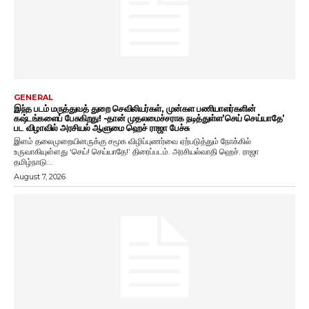
GENERAL
இந்த படம் மருத்துவத் துறை செவிலியர்கள், முன்கள பணியாளர்களின்
கஷ்டங்களைப் பேசுகிறது! -தான் முதலமைச்சராக நடித்துள்ள’செய் செய்யாதே’
பட விழாவில் அரசியல் ஆளுமை ஹெச் ராஜா பேச்சு
இளம் தலைமுறையினருக்கு சமூக விழிப்புணர்வை ஏற்படுத்தும் நோக்கில்
உருவாகியுள்ளது ‘செய்! செய்யாதே!’ திரைப்படம். அரசியல்வாதி ஹெச். ராஜா
தமிழ்நாடு...
August 7, 2026