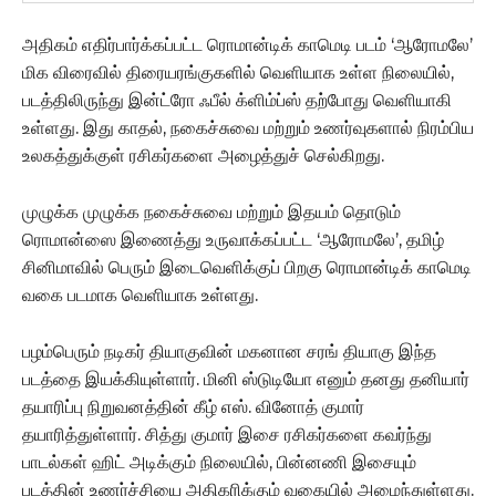
அதிகம் எதிர்பார்க்கப்பட்ட ரொமான்டிக் காமெடி படம் ‘ஆரோமலே’
மிக விரைவில் திரையரங்குகளில் வெளியாக உள்ள நிலையில்,
படத்திலிருந்து இன்ட்ரோ ஃபீல் க்ளிம்ப்ஸ் தற்போது வெளியாகி
உள்ளது. இது காதல், நகைச்சுவை மற்றும் உணர்வுகளால் நிரம்பிய
உலகத்துக்குள் ரசிகர்களை அழைத்துச் செல்கிறது.
முழுக்க முழுக்க நகைச்சுவை மற்றும் இதயம் தொடும்
ரொமான்ஸை இணைத்து உருவாக்கப்பட்ட ‘ஆரோமலே’, தமிழ்
சினிமாவில் பெரும் இடைவெளிக்குப் பிறகு ரொமான்டிக் காமெடி
வகை படமாக வெளியாக உள்ளது.
பழம்பெரும் நடிகர் தியாகுவின் மகனான சரங் தியாகு இந்த
படத்தை இயக்கியுள்ளார். மினி ஸ்டுடியோ எனும் தனது தனியார்
தயாரிப்பு நிறுவனத்தின் கீழ் எஸ். வினோத் குமார்
தயாரித்துள்ளார். சித்து குமார் இசை ரசிகர்களை கவர்ந்து
பாடல்கள் ஹிட் அடிக்கும் நிலையில், பின்னணி இசையும்
படத்தின் உணர்ச்சியை அதிகரிக்கும் வகையில் அமைந்துள்ளது.