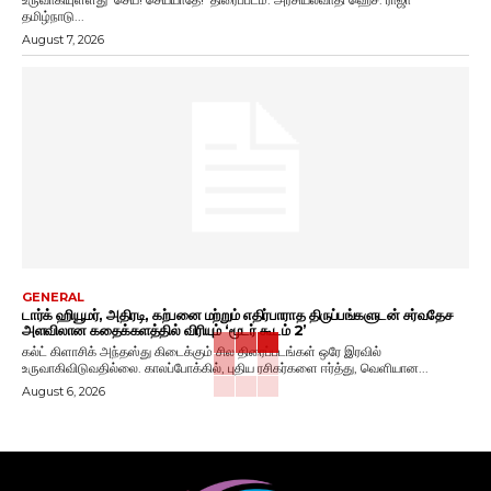
தமிழ்நாடு...
August 7, 2026
GENERAL
டார்க் ஹியூமர், அதிரடி, கற்பனை மற்றும் எதிர்பாராத திருப்பங்களுடன் சர்வதேச
அளவிலான கதைக்களத்தில் விரியும் ‘மூடர் கூடம் 2’
கல்ட் கிளாசிக் அந்தஸ்து கிடைக்கும் சில திரைப்படங்கள் ஒரே இரவில்
உருவாகிவிடுவதில்லை. காலப்போக்கில், புதிய ரசிகர்களை ஈர்த்து, வெளியான...
August 6, 2026