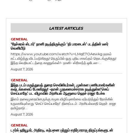
LATEST ARTICLES
GENERAL
‘நேச்சுரல் ஸ்டார்’ நானி நடித்திருக்கும் ‘தி பாரடைஸ்’ படத்தின் டீசர்
வெளியீடு
https://www.youtube.com/watch?v=LMqE7OAewkg நரகம்
கட்டவிழ்த்து விடப்படுகிறது! நெருப்பில் ஒரு புதிய சகாப்தம் தொடங்குகிறது!
இந்த வெறியாட்டத்தை காணுங்கள்!- நானி- ஸ்ரீகாந்த் ஒடேலா-...
August 7, 2026
GENERAL
இந்த படம் மருத்துவத் துறை செவிலியர்கள், முன்கள பணியாளர்களின்
கஷ்டங்களைப் பேசுகிறது! -தான் முதலமைச்சராக நடித்துள்ள’செய்
செய்யாதே’ பட விழாவில் அரசியல் ஆளுமை ஹெச் ராஜா பேச்சு
இளம் தலைமுறையினருக்கு சமூக விழிப்புணர்வை ஏற்படுத்தும் நோக்கில்
உருவாகியுள்ளது ‘செய்! செய்யாதே!’ திரைப்படம். அரசியல்வாதி ஹெச். ராஜா
தமிழ்நாடு...
August 7, 2026
GENERAL
டார்க் ஹியூமர், அதிரடி, கற்பனை மற்றும் எதிர்பாராத திருப்பங்களுடன்