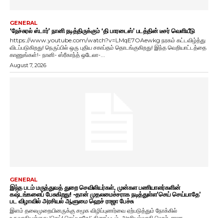
GENERAL
‘நேச்சுரல் ஸ்டார்’ நானி நடித்திருக்கும் ‘தி பாரடைஸ்’ படத்தின் டீசர் வெளியீடு
https://www.youtube.com/watch?v=LMqE7OAewkg நரகம் கட்டவிழ்த்து
விடப்படுகிறது! நெருப்பில் ஒரு புதிய சகாப்தம் தொடங்குகிறது! இந்த வெறியாட்டத்தை
காணுங்கள்!- நானி- ஸ்ரீகாந்த் ஒடேலா-...
August 7, 2026
GENERAL
இந்த படம் மருத்துவத் துறை செவிலியர்கள், முன்கள பணியாளர்களின்
கஷ்டங்களைப் பேசுகிறது! -தான் முதலமைச்சராக நடித்துள்ள’செய் செய்யாதே’
பட விழாவில் அரசியல் ஆளுமை ஹெச் ராஜா பேச்சு
இளம் தலைமுறையினருக்கு சமூக விழிப்புணர்வை ஏற்படுத்தும் நோக்கில்
உருவாகியுள்ளது ‘செய்! செய்யாதே!’ திரைப்படம். அரசியல்வாதி ஹெச். ராஜா