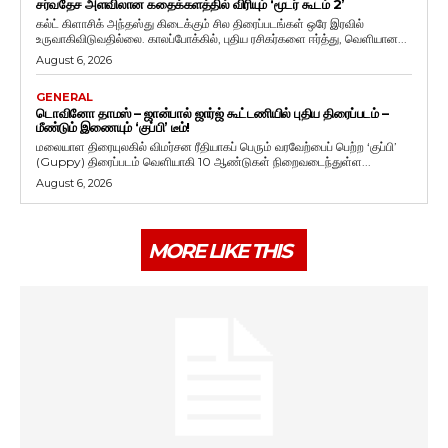
சர்வதேச அளவிலான கதைக்களத்தில் விரியும் ‘மூடர் கூடம் 2’
கல்ட் கிளாசிக் அந்தஸ்து கிடைக்கும் சில திரைப்படங்கள் ஒரே இரவில்
உருவாகிவிடுவதில்லை. காலப்போக்கில், புதிய ரசிகர்களை ஈர்த்து, வெளியான...
August 6, 2026
GENERAL
டொவினோ தாமஸ் – ஜான்பால் ஜார்ஜ் கூட்டணியில் புதிய திரைப்படம் –
மீண்டும் இணையும் ‘குப்பி’ டீம்!
மலையாள திரையுலகில் விமர்சன ரீதியாகப் பெரும் வரவேற்பைப் பெற்ற ‘குப்பி’
(Guppy) திரைப்படம் வெளியாகி 10 ஆண்டுகள் நிறைவடைந்துள்ள...
August 6, 2026
MORE LIKE THIS