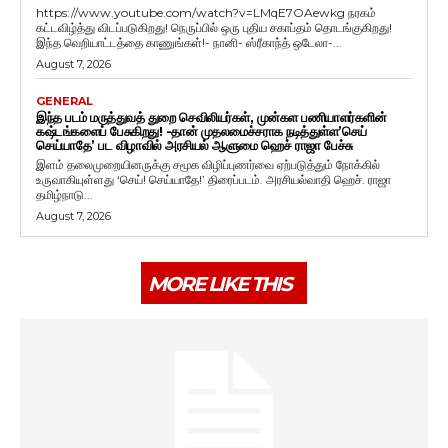
https://www.youtube.com/watch?v=LMqE7OAewkg நரகம்
கட்டவிழ்த்து விடப்படுகிறது! நெருப்பில் ஒரு புதிய சகாப்தம் தொடங்குகிறது!
இந்த வெறியாட்டத்தை காணுங்கள்!- நானி- ஸ்ரீகாந்த் ஒடேலா-...
August 7, 2026
GENERAL
இந்த படம் மருத்துவத் துறை செவிலியர்கள், முன்கள பணியாளர்களின்
கஷ்டங்களைப் பேசுகிறது! -தான் முதலமைச்சராக நடித்துள்ள’செய்
செய்யாதே’ பட விழாவில் அரசியல் ஆளுமை ஹெச் ராஜா பேச்சு
இளம் தலைமுறையினருக்கு சமூக விழிப்புணர்வை ஏற்படுத்தும் நோக்கில்
உருவாகியுள்ளது ‘செய்! செய்யாதே!’ திரைப்படம். அரசியல்வாதி ஹெச். ராஜா
தமிழ்நாடு...
August 7, 2026
MORE LIKE THIS