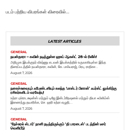
படம் பற்றிய விபரங்கள் விரைவில்…
LATEST ARTICLES
GENERAL
நயன்தாரா – கவின் நடித்துள்ள ஹாய் ஆகஸ்ட் 28-ல் ரிலீஸ்!
அறிமுக இயக்குநர் விஷ்ணு எடவன் இயக்கத்தில் உருவாகியுள்ள இந்த
திரைப்படத்தில் நயன்தாரா, கவின், கே. பாக்யராஜ், பிரபு, ராதிகா...
August 7, 2026
GENERAL
நகைச்சுவையும் ஃபேண்டஸியும் கலந்த ‘மாஸ்டர் பிளான்’ ஃபர்ஸ்ட் லுக்கிற்கு
ரசிகர்களிடம் வரவேற்பு!
உத்ரா புரொடக்ஷன்ஸ் மற்றும் டிஜே இன்டர்நேஷனல் மற்றும் தியா ஃபிலிம்ஸ்
இணைந்து தயாரிக்க, செ. ஹரி உத்ரா எழுதி,...
August 7, 2026
GENERAL
‘நேச்சுரல் ஸ்டார்’ நானி நடித்திருக்கும் ‘தி பாரடைஸ்’ படத்தின் டீசர்
வெளியீடு