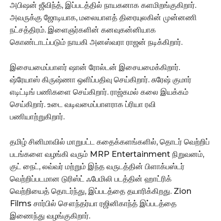
அபிஷன் ஜீவிந்த், இப்படத்தில் நாயகனாக களமிறங்குகிறார்.
அவருக்கு ஜோடியாக, மலையாளத் திரையுலகின் முன்னணி
நட்சத்திரம். இளைஞர்களின் கனவுகன்னியாக
கொண்டாடப்படும் நாயகி அனஸ்வரா ராஜன் நடிக்கிறார்.
இசையமைப்பாளர் ஷான் ரோல்டன் இசையமைக்கிறார்.
ஷ்ரேயாஸ் கிருஷ்ணா ஒளிப்பதிவு செய்கிறார். சுரேஷ் குமார்
எடிட்டிங் பணிகளை செய்கிறார். ராஜ்கமல் கலை இயக்கம்
செய்கிறார். உடை வடிவமைப்பாளராக ப்ரியா ரவி
பணியாற்றுகிறார்.
தமிழ் சினிமாவில் மாறுபட்ட கதைக்களங்களில், தொடர் வெற்றிப்
படங்களை வழங்கி வரும் MRP Entertainment நிறுவனம்,
குட் நைட், லவ்வர் மற்றும் இந்த வருடத்தின் பிளாக்பஸ்டர்
வெற்றிப்படமான டுரிஸ்ட் ஃபேமிலி படத்தின் ஹாட்ரிக்
வெற்றியைத் தொடர்ந்து, இப்படத்தை தயாரிக்கிறது. Zion
Films சார்பில் சௌந்தர்யா ரஜினிகாந்த் இப்படத்தை
இணைந்து வழங்குகிறார்.