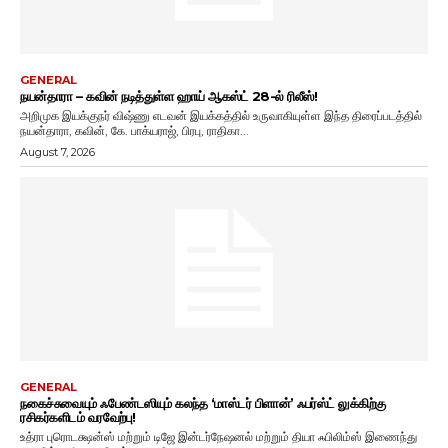
GENERAL
நயன்தாரா – கவின் நடித்துள்ள ஹாய் ஆகஸ்ட் 28-ல் ரிலீஸ்!
அறிமுக இயக்குநர் விஷ்ணு எடவன் இயக்கத்தில் உருவாகியுள்ள இந்த திரைப்படத்தில்
நயன்தாரா, கவின், கே. பாக்யராஜ், பிரபு, ராதிகா...
August 7, 2026
GENERAL
நகைச்சுவையும் ஃபேண்டஸியும் கலந்த ‘மாஸ்டர் பிளான்’ ஃபர்ஸ்ட் லுக்கிற்கு
ரசிகர்களிடம் வரவேற்பு!
உத்ரா புரொடக்ஷன்ஸ் மற்றும் டிஜே இன்டர்நேஷனல் மற்றும் தியா ஃபிலிம்ஸ் இணைந்து