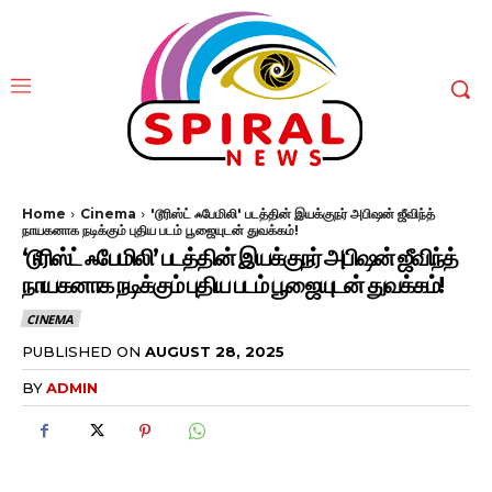
Home
Cinema
'டூரிஸ்ட் ஃபேமிலி' படத்தின் இயக்குநர் அபிஷன் ஜீவிந்த்
நாயகனாக நடிக்கும் புதிய படம் பூஜையுடன் துவக்கம்!
‘டூரிஸ்ட் ஃபேமிலி’ படத்தின் இயக்குநர் அபிஷன் ஜீவிந்த்
நாயகனாக நடிக்கும் புதிய படம் பூஜையுடன் துவக்கம்!
CINEMA
PUBLISHED ON
AUGUST 28, 2025
BY
ADMIN