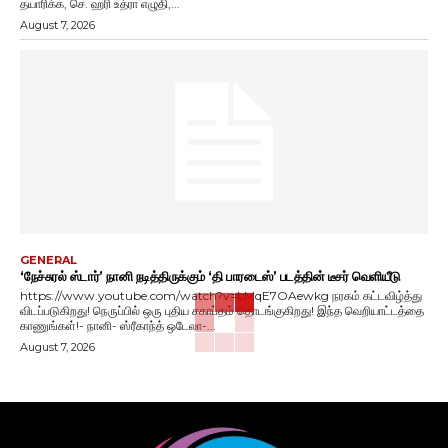
தயாரிக்க, செ. ஹரி உத்ரா எழுதி,...
August 7, 2026
GENERAL
‘நேச்சுரல் ஸ்டார்’ நானி நடித்திருக்கும் ‘தி பாரடைஸ்’ படத்தின் டீசர் வெளியீடு
https://www.youtube.com/watch?v=LMqE7OAewkg நரகம் கட்டவிழ்த்து
விடப்படுகிறது! நெருப்பில் ஒரு புதிய சகாப்தம் தொடங்குகிறது! இந்த வெறியாட்டத்தை
காணுங்கள்!- நானி- ஸ்ரீகாந்த் ஒடேலா-...
August 7, 2026