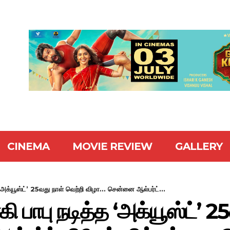
CINEMA
MOVIE REVIEW
GALLERY
‘அக்யூஸ்ட்’ 25வது நாள் வெற்றி விழா... சென்னை ஆல்பர்ட்...
 பாபு நடித்த ‘அக்யூஸ்ட்’ 2