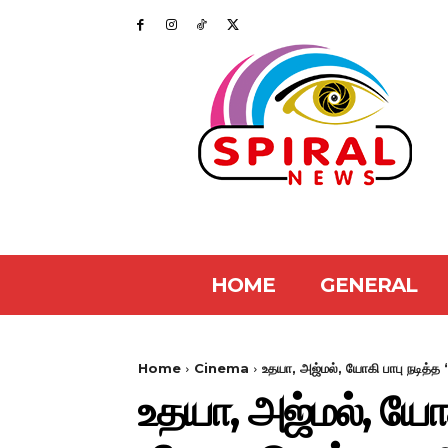
HOME
GENERAL
Home
Cinema
உதயா, அஜ்மல், யோகி பாபு நடித்த 
உதயா, அஜ்மல், யோகி