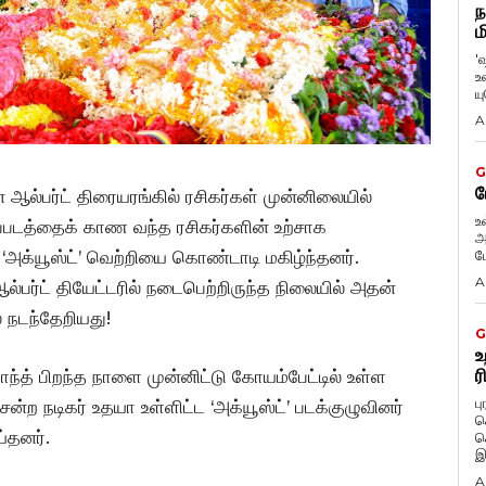
ந
ம
'
உ
ய
A
G
ப
ஆல்பர்ட் திரையரங்கில் ரசிகர்கள் முன்னிலையில்
உ
்படத்தைக் காண வந்த ரசிகர்களின் உற்சாக
அ
 ‘அக்யூஸ்ட்’ வெற்றியை கொண்டாடி மகிழ்ந்தனர்.
ப
A
ல்பர்ட் தியேட்டரில் நடைபெற்றிருந்த நிலையில் அதன்
 நடந்தேறியது!
G
உ
ர
ந்த் பிறந்த நாளை முன்னிட்டு கோயம்பேட்டில் உள்ள
ப
ற நடிகர் உதயா உள்ளிட்ட ‘அக்யூஸ்ட்’ படக்குழுவினர்
க
்தனர்.
க
இ
A