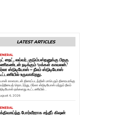
LATEST ARTICLES
ENERAL
ுட் நைட், லவ்வர், குடும்பஸ்தனுக்கு பிறகு
ணிகண்டன் நடிக்கும் ‘மக்கள் காவலன்.’
ிர்லா ஸ்டுடியோஸ் – நீலம் ஸ்டுடியோஸ்
ூட்டணியில் உருவாகிறது.
ைசன் காளமாடன் திரைப்படத்தின் மாபெரும் திரையரங்கு
ெற்றியைத் தொடர்ந்து, பிர்லா ஸ்டுடியோஸ் மற்றும் நீலம்
்டுடியோஸ் தங்களது கூட்டணியில்...
ugust 6, 2026
ENERAL
க்திவாய்ந்த போர்வீரராக சந்தீப் கிஷன்