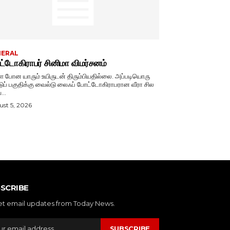
NERAL
்டோகிராபர் சினிமா விமர்சனம்
ே போன யாரும் உயிருடன் திரும்பியதில்லை. அப்படியொரு
டுப் பகுதிக்கு வைல்டு லைஃப் போட்டோகிராபரான வீரா சில
...
st 5, 2026
SCRIBE
et email updates from Today News.
SUBSCRIBE