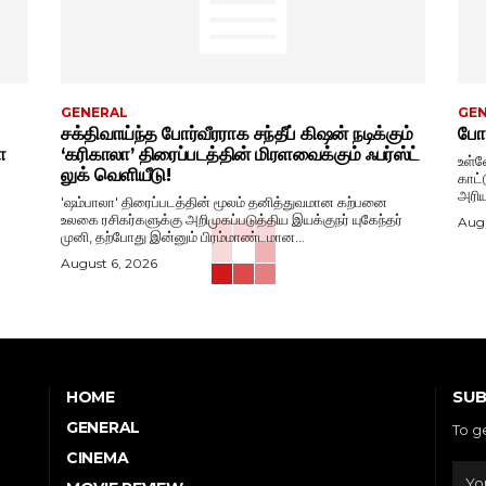
GENERAL
GE
சக்திவாய்ந்த போர்வீரராக சந்தீப் கிஷன் நடிக்கும்
போட
ா
‘கரிகாலா’ திரைப்படத்தின் மிரளவைக்கும் ஃபர்ஸ்ட்
உள்ள
லுக் வெளியீடு!
காட்
அரிய
'ஷம்பாலா' திரைப்படத்தின் மூலம் தனித்துவமான கற்பனை
உலகை ரசிகர்களுக்கு அறிமுகப்படுத்திய இயக்குநர் யுகேந்தர்
Augu
முனி, தற்போது இன்னும் பிரம்மாண்டமான...
August 6, 2026
SUB
HOME
GENERAL
To g
CINEMA