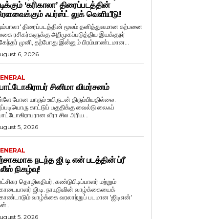
டிக்கும் ‘கரிகாலா’ திரைப்படத்தின்
ிரளவைக்கும் ஃபர்ஸ்ட் லுக் வெளியீடு!
ஷம்பாலா' திரைப்படத்தின் மூலம் தனித்துவமான கற்பனை
லகை ரசிகர்களுக்கு அறிமுகப்படுத்திய இயக்குநர்
ுகேந்தர் முனி, தற்போது இன்னும் பிரம்மாண்டமான...
ugust 6, 2026
ENERAL
ோட்டோகிராபர் சினிமா விமர்சனம்
ள்ளே போன யாரும் உயிருடன் திரும்பியதில்லை.
ப்படியொரு காட்டுப் பகுதிக்கு வைல்டு லைஃப்
ோட்டோகிராபரான வீரா சில அரிய...
ugust 5, 2026
ENERAL
ற்சாகமாக நடந்த ஜி டி என் படத்தின் ப்ரீ
ிலீஸ் நிகழ்வு!
ுரட்சிகர தொழிலதிபர், கண்டுபிடிப்பாளர் மற்றும்
ொடையாளர் ஜி.டி. நாயுடுவின் வாழ்க்கையைக்
ொண்டாடும் வாழ்க்கை வரலாற்றுப் படமான 'ஜிடிஎன்'
ன்...
ugust 5, 2026