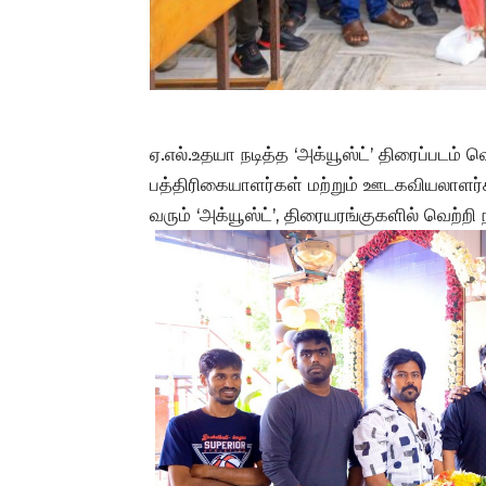
ஏ.எல்.உதயா நடித்த ‘அக்யூஸ்ட்’ திரைப்படம்
பத்திரிகையாளர்கள் மற்றும் ஊடகவியலாளர்க
வரும் ‘அக்யூஸ்ட்’, திரையரங்குகளில் வெற்ற