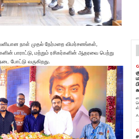
 வெளியான நாள் முதல் நேர்மறை விமர்சனங்கள்,
ளின் பாராட்டு, மற்றும் ரசிகர்களின் ஆதரவை பெற்று
ி நடை போட்டு வருகிறது.
G
க
ம
ப
க
ப
வ
ஸ
A
G
ச