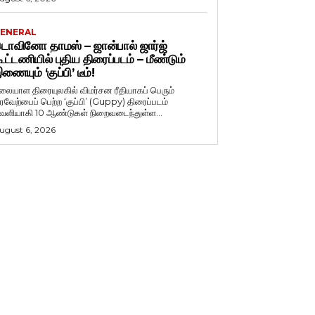
ENERAL
ொவினோ தாமஸ் – ஜான்பால் ஜார்ஜ்
ூட்டணியில் புதிய திரைப்படம் – மீண்டும்
ணையும் ‘குப்பி’ டீம்!
லையாள திரையுலகில் விமர்சன ரீதியாகப் பெரும்
ரவேற்பைப் பெற்ற ‘குப்பி’ (Guppy) திரைப்படம்
ெளியாகி 10 ஆண்டுகள் நிறைவடைந்துள்ள...
ugust 6, 2026