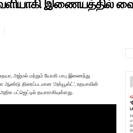
வெளியாகி இணையத்தில் வை
க உதயா, அஜ்மல் மற்றும் யோகி பாபு இணைந்து
ிழா ஆண்டு திரைப்படமான ‘அக்யூஸ்ட்’, உதயாவின்
ிக பட்ஜெட்டில் தயாராகியுள்ளது.
G
‘
ப
h
v
ந
வ