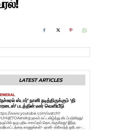
ரல்!
LATEST ARTICLES
ENERAL
நேச்சுரல் ஸ்டார்’ நானி நடித்திருக்கும் ‘தி
ாரடைஸ்’ படத்தின் டீசர் வெளியீடு
ttps://www.youtube.com/watch?
=LMqE7OAewkg நரகம் கட்டவிழ்த்து விடப்படுகிறது!
ெருப்பில் ஒரு புதிய சகாப்தம் தொடங்குகிறது! இந்த
ெறியாட்டத்தை காணுங்கள்!- நானி- ஸ்ரீகாந்த் ஒடேலா-...