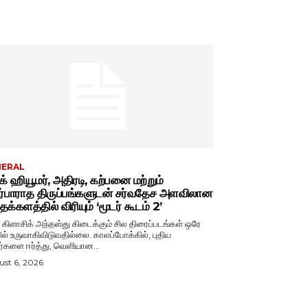
NERAL
்க் ஹியூமர், அதிரடி, கற்பனை மற்றும்
ர்பாராத திருப்பங்களுடன் சர்வதேச அளவிலான
க்களத்தில் விரியும் ‘மூடர் கூடம் 2’
் கிளாசிக் அந்தஸ்து கிடைக்கும் சில திரைப்படங்கள் ஒரே
ல் உருவாகிவிடுவதில்லை. காலப்போக்கில், புதிய
ர்களை ஈர்த்து, வெளியான...
st 6, 2026