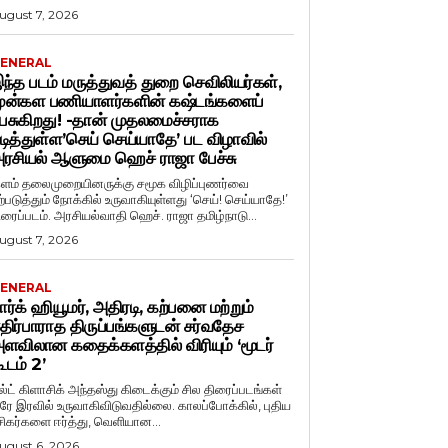
ugust 7, 2026
ENERAL
ந்த படம் மருத்துவத் துறை செவிலியர்கள்,
ுன்கள பணியாளர்களின் கஷ்டங்களைப்
ேசுகிறது! -தான் முதலமைச்சராக
டித்துள்ள’செய் செய்யாதே’ பட விழாவில்
ரசியல் ஆளுமை ஹெச் ராஜா பேச்சு
ளம் தலைமுறையினருக்கு சமூக விழிப்புணர்வை
ற்படுத்தும் நோக்கில் உருவாகியுள்ளது ‘செய்! செய்யாதே!’
ிரைப்படம். அரசியல்வாதி ஹெச். ராஜா தமிழ்நாடு...
ugust 7, 2026
ENERAL
ார்க் ஹியூமர், அதிரடி, கற்பனை மற்றும்
திர்பாராத திருப்பங்களுடன் சர்வதேச
ளவிலான கதைக்களத்தில் விரியும் ‘மூடர்
ூடம் 2’
ல்ட் கிளாசிக் அந்தஸ்து கிடைக்கும் சில திரைப்படங்கள்
ரே இரவில் உருவாகிவிடுவதில்லை. காலப்போக்கில், புதிய
சிகர்களை ஈர்த்து, வெளியான...
ugust 6, 2026