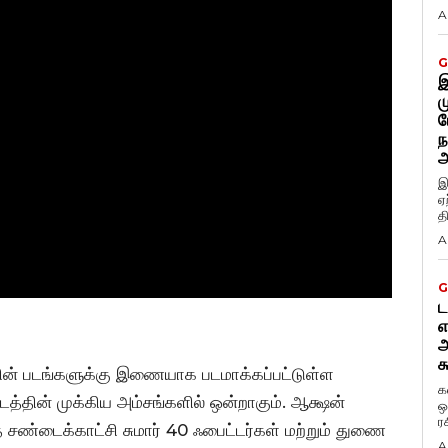
A
G
இ
ம
ப
ந
அ
இ
ஏ
த
A
G
ட
எ
அ
க
ின் படங்களுக்கு இணையாக படமாக்கப்பட்டுள்ள
க
படத்தின் முக்கிய அம்சங்களில் ஒன்றாகும். ஆக்ஷன்
ஒ
ர
 சண்டைக்காட்சி சுமார் 40 ஃபைட்டர்கள் மற்றும் துணை
A