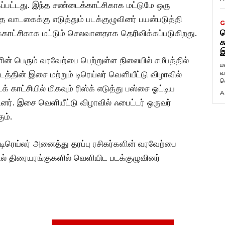
்கப்பட்டது. இந்த சண்டைக்காட்சிகாக மட்டுமே ஒரு
ை வாடகைக்கு எடுத்தும் படக்குழுவினர் பயன்படுத்தி
G
ட
க்காட்சிகாக மட்டும் செலவானதாக தெரிவிக்கப்படுகிறது.
க
இ
ன் பெரும் வரவேற்பை பெற்றுள்ள நிலையில் சமீபத்தில்
ம
வ
த்தின் இசை மற்றும் டிரெய்லர் வெளியீட்டு விழாவில்
வ
் காட்சியில் மிகவும் ரிஸ்க் எடுத்து பஸ்சை ஓட்டிய
A
னர். இசை வெளியீட்டு விழாவில் ஃபைட்டர் ஒருவர்
ம்.
ம் டிரெய்லர் அனைத்து தரப்பு ரசிகர்களின் வரவேற்பை
ில் திரையரங்குகளில் வெளியிட படக்குழுவினர்