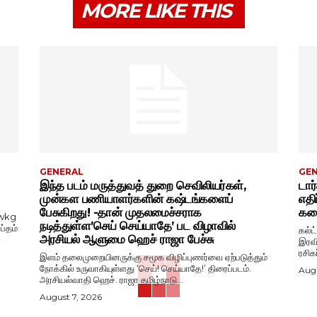
MORE LIKE THIS
GENERAL
GE
இந்த படம் மருத்துவத் துறை செவிலியர்கள்,
டார
முன்கள பணியாளர்களின் கஷ்டங்களைப்
எதி
பேசுகிறது! -தான் முதலமைச்சராக
கதை
wkg
நடித்துள்ள’செய் செய்யாதே’ பட விழாவில்
ப்தம்
கல்ட
அரசியல் ஆளுமை ஹெச் ராஜா பேச்சு
-
இரவி
ரசிக
இளம் தலைமுறையினருக்கு சமூக விழிப்புணர்வை ஏற்படுத்தும்
நோக்கில் உருவாகியுள்ளது ‘செய்! செய்யாதே!’ திரைப்படம்.
Augu
அரசியல்வாதி ஹெச். ராஜா தமிழ்நாடு...
August 7, 2026