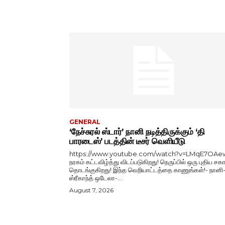
GENERAL
‘நேச்சுரல் ஸ்டார்’ நானி நடித்திருக்கும் ‘தி
பாரடைஸ்’ படத்தின் டீசர் வெளியீடு
https://www.youtube.com/watch?v=LMqE7OAe
நரகம் கட்டவிழ்த்து விடப்படுகிறது! நெருப்பில் ஒரு புதிய சகா
தொடங்குகிறது! இந்த வெறியாட்டத்தை காணுங்கள்!- நானி
ஸ்ரீகாந்த் ஒடேலா-...
August 7, 2026