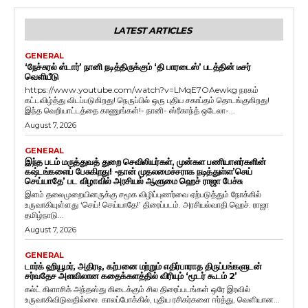
LATEST ARTICLES
GENERAL
‘நேச்சுரல் ஸ்டார்’ நானி நடித்திருக்கும் ‘தி பாரடைஸ்’ படத்தின் டீசர்
வெளியீடு
https://www.youtube.com/watch?v=LMqE7OAewkg நரகம்
கட்டவிழ்த்து விடப்படுகிறது! நெருப்பில் ஒரு புதிய சகாப்தம் தொடங்குகிறது!
இந்த வெறியாட்டத்தை காணுங்கள்!- நானி- ஸ்ரீகாந்த் ஒடேலா-...
August 7, 2026
GENERAL
இந்த படம் மருத்துவத் துறை செவிலியர்கள், முன்கள பணியாளர்களின்
கஷ்டங்களைப் பேசுகிறது! -தான் முதலமைச்சராக நடித்துள்ள’செய்
செய்யாதே’ பட விழாவில் அரசியல் ஆளுமை ஹெச் ராஜா பேச்சு
இளம் தலைமுறையினருக்கு சமூக விழிப்புணர்வை ஏற்படுத்தும் நோக்கில்
உருவாகியுள்ளது ‘செய்! செய்யாதே!’ திரைப்படம். அரசியல்வாதி ஹெச். ராஜா
தமிழ்நாடு...
August 7, 2026
GENERAL
டார்க் ஹியூமர், அதிரடி, கற்பனை மற்றும் எதிர்பாராத திருப்பங்களுடன்
சர்வதேச அளவிலான கதைக்களத்தில் விரியும் ‘மூடர் கூடம் 2’
கல்ட் கிளாசிக் அந்தஸ்து கிடைக்கும் சில திரைப்படங்கள் ஒரே இரவில்
உருவாகிவிடுவதில்லை. காலப்போக்கில், புதிய ரசிகர்களை ஈர்த்து, வெளியான...