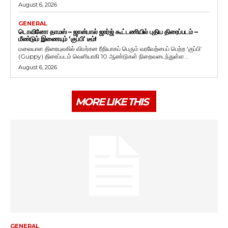
August 6, 2026
GENERAL
டொவினோ தாமஸ் – ஜான்பால் ஜார்ஜ் கூட்டணியில் புதிய திரைப்படம் –
மீண்டும் இணையும் ‘குப்பி’ டீம்!
மலையாள திரையுலகில் விமர்சன ரீதியாகப் பெரும் வரவேற்பைப் பெற்ற ‘குப்பி’
(Guppy) திரைப்படம் வெளியாகி 10 ஆண்டுகள் நிறைவடைந்துள்ள...
August 6, 2026
MORE LIKE THIS
GENERAL