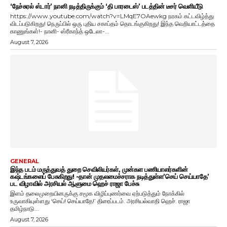
‘நேச்சுரல் ஸ்டார்’ நானி நடித்திருக்கும் ‘தி பாரடைஸ்’ படத்தின் டீசர் வெளியீடு
https://www.youtube.com/watch?v=LMqE7OAewkg நரகம் கட்டவிழ்த்து
விடப்படுகிறது! நெருப்பில் ஒரு புதிய சகாப்தம் தொடங்குகிறது! இந்த வெறியாட்டத்தை
காணுங்கள்!- நானி- ஸ்ரீகாந்த் ஒடேலா-...
August 7, 2026
GENERAL
இந்த படம் மருத்துவத் துறை செவிலியர்கள், முன்கள பணியாளர்களின்
கஷ்டங்களைப் பேசுகிறது! -தான் முதலமைச்சராக நடித்துள்ள’செய் செய்யாதே’
பட விழாவில் அரசியல் ஆளுமை ஹெச் ராஜா பேச்சு
இளம் தலைமுறையினருக்கு சமூக விழிப்புணர்வை ஏற்படுத்தும் நோக்கில்
உருவாகியுள்ளது ‘செய்! செய்யாதே!’ திரைப்படம். அரசியல்வாதி ஹெச். ராஜா
தமிழ்நாடு...
August 7, 2026