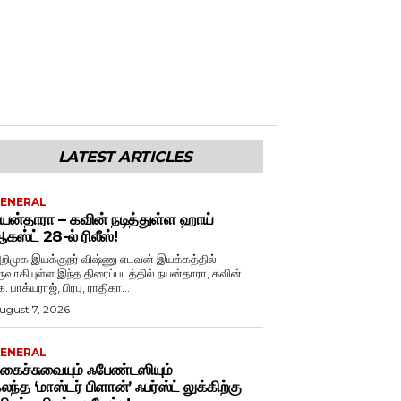
LATEST ARTICLES
ENERAL
யன்தாரா – கவின் நடித்துள்ள ஹாய்
கஸ்ட் 28-ல் ரிலீஸ்!
றிமுக இயக்குநர் விஷ்ணு எடவன் இயக்கத்தில்
ருவாகியுள்ள இந்த திரைப்படத்தில் நயன்தாரா, கவின்,
. பாக்யராஜ், பிரபு, ராதிகா...
ugust 7, 2026
ENERAL
கைச்சுவையும் ஃபேண்டஸியும்
லந்த ‘மாஸ்டர் பிளான்’ ஃபர்ஸ்ட் லுக்கிற்கு