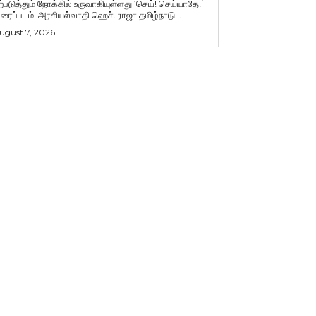
ற்படுத்தும் நோக்கில் உருவாகியுள்ளது ‘செய்! செய்யாதே!’
ிரைப்படம். அரசியல்வாதி ஹெச். ராஜா தமிழ்நாடு...
ugust 7, 2026