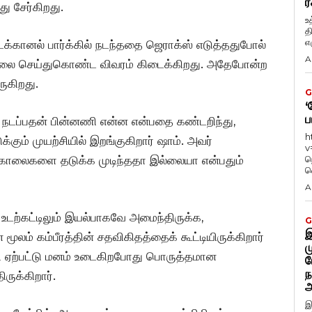
ர
ு சேர்கிறது.
உ
த
எழ
கானல் பார்க்கில் நடந்ததை ஜெராக்ஸ் எடுத்ததுபோல்
A
ொலை செய்துகொண்ட விவரம் கிடைக்கிறது. அதேபோன்ற
ுகிறது.
G
‘
ப
நடப்பதன் பின்னணி என்ன என்பதை கண்டறிந்து,
h
கும் முயற்சியில் இறங்குகிறார் ஷாம். அவர்
v
்கொலைகளை தடுக்க முடிந்ததா இல்லையா என்பதும்
ந
வ
A
 உடற்கட்டிலும் இயல்பாகவே அமைந்திருக்க,
G
இ
ம் கம்பீரத்தின் சதவிகிதத்தைக் கூட்டியிருக்கிறார்
ம
டை ஏற்பட்டு மனம் உடைகிறபோது பொருத்தமான
ப
ந
ுக்கிறார்.
அ
இ