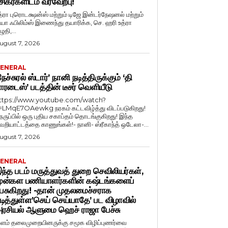
சிகர்களிடம் வரவேற்பு!
த்ரா புரொடக்ஷன்ஸ் மற்றும் டிஜே இன்டர்நேஷனல் மற்றும்
ியா ஃபிலிம்ஸ் இணைந்து தயாரிக்க, செ. ஹரி உத்ரா
ுதி,...
ugust 7, 2026
ENERAL
நேச்சுரல் ஸ்டார்’ நானி நடித்திருக்கும் ‘தி
ாரடைஸ்’ படத்தின் டீசர் வெளியீடு
ttps://www.youtube.com/watch?
=LMqE7OAewkg நரகம் கட்டவிழ்த்து விடப்படுகிறது!
ெருப்பில் ஒரு புதிய சகாப்தம் தொடங்குகிறது! இந்த
ெறியாட்டத்தை காணுங்கள்!- நானி- ஸ்ரீகாந்த் ஒடேலா-...
ugust 7, 2026
ENERAL
ந்த படம் மருத்துவத் துறை செவிலியர்கள்,
ுன்கள பணியாளர்களின் கஷ்டங்களைப்
ேசுகிறது! -தான் முதலமைச்சராக
டித்துள்ள’செய் செய்யாதே’ பட விழாவில்
ரசியல் ஆளுமை ஹெச் ராஜா பேச்சு
ளம் தலைமுறையினருக்கு சமூக விழிப்புணர்வை