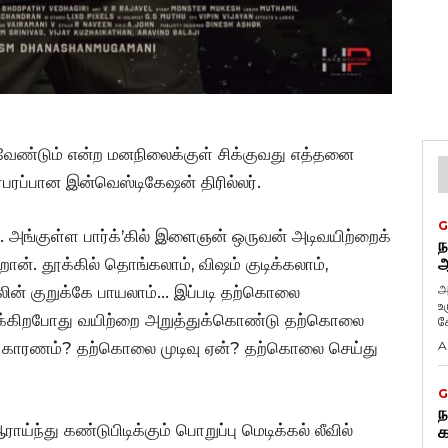
வேண்டும் என்ற மனநிலைக்குள் சிக்குவது எத்தனை
ரப்பான இன்வெஸ்டிகேஷன் திரில்லர்.
G
 அங்குள்ள பார்க்’கில் இளைஞன் ஒருவன் அடிவயிற்றைக்
ந
ான். தூக்கில் தொங்கலாம், விஷம் குடிக்கலாம்,
ஆ
அ
லின் குறுக்கே பாயலாம்… இப்படி தற்கொலை
உ
ுக்கிறபோது வயிற்றை அறுத்துக்கொண்டு தற்கொலை
கே
ன காரணம்? தற்கொலை முடிவு ஏன்? தற்கொலை செய்து
A
G
ந
ந்து கண்டுபிடிக்கும் பொறுப்பு மெடிக்கல் லீவில்
க