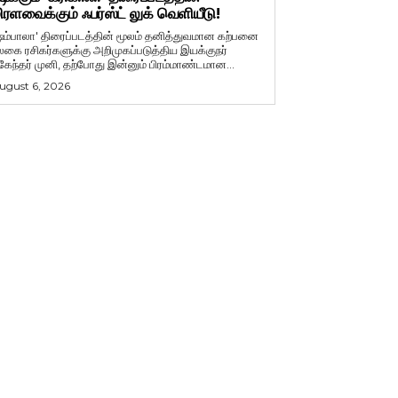
ிரளவைக்கும் ஃபர்ஸ்ட் லுக் வெளியீடு!
ஷம்பாலா' திரைப்படத்தின் மூலம் தனித்துவமான கற்பனை
லகை ரசிகர்களுக்கு அறிமுகப்படுத்திய இயக்குநர்
ுகேந்தர் முனி, தற்போது இன்னும் பிரம்மாண்டமான...
ugust 6, 2026