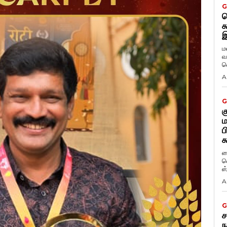
G
ட
க
இ
ம
வ
வ
A
G
க
ம
ப
க
ப
வ
ஸ
A
G
ச
ந