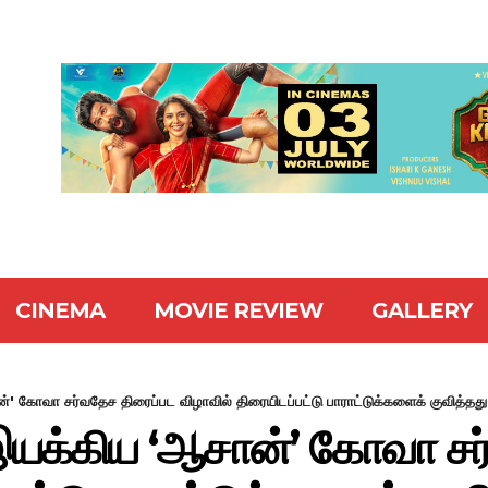
CINEMA
MOVIE REVIEW
GALLERY
 கோவா சர்வதேச திரைப்பட விழாவில் திரையிடப்பட்டு பாராட்டுக்களைக் குவித்தது
இயக்கிய ‘ஆசான்’ கோவா சர