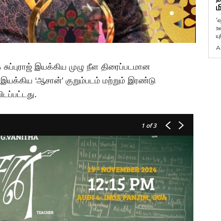
ம
'
உ
ய
A
் சுப்புராஜ் இயக்கிய முழு நீள திரைப்படமான
 இயக்கிய ‘ஆசான்’ குறும்படம் மற்றும் இரண்டு
ிடப்பட்டது.
1
of 3