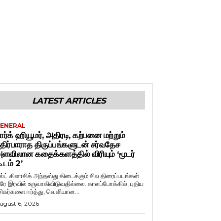
LATEST ARTICLES
ENERAL
ார்க் ஹியூமர், அதிரடி, கற்பனை மற்றும்
திர்பாராத திருப்பங்களுடன் சர்வதேச
ளவிலான கதைக்களத்தில் விரியும் ‘மூடர்
ூடம் 2’
ல்ட் கிளாசிக் அந்தஸ்து கிடைக்கும் சில திரைப்படங்கள்
ரே இரவில் உருவாகிவிடுவதில்லை. காலப்போக்கில், புதிய
சிகர்களை ஈர்த்து, வெளியான...
ugust 6, 2026