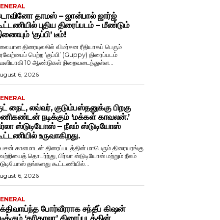
ENERAL
ொவினோ தாமஸ் – ஜான்பால் ஜார்ஜ்
ூட்டணியில் புதிய திரைப்படம் – மீண்டும்
ணையும் ‘குப்பி’ டீம்!
லையாள திரையுலகில் விமர்சன ரீதியாகப் பெரும்
ரவேற்பைப் பெற்ற ‘குப்பி’ (Guppy) திரைப்படம்
ெளியாகி 10 ஆண்டுகள் நிறைவடைந்துள்ள...
ugust 6, 2026
ENERAL
ுட் நைட், லவ்வர், குடும்பஸ்தனுக்கு பிறகு
ணிகண்டன் நடிக்கும் ‘மக்கள் காவலன்.’
ிர்லா ஸ்டுடியோஸ் – நீலம் ஸ்டுடியோஸ்
ூட்டணியில் உருவாகிறது.
ைசன் காளமாடன் திரைப்படத்தின் மாபெரும் திரையரங்கு
ெற்றியைத் தொடர்ந்து, பிர்லா ஸ்டுடியோஸ் மற்றும் நீலம்
்டுடியோஸ் தங்களது கூட்டணியில்...
ugust 6, 2026
ENERAL
க்திவாய்ந்த போர்வீரராக சந்தீப் கிஷன்
டிக்கும் ‘கரிகாலா’ திரைப்படத்தின்