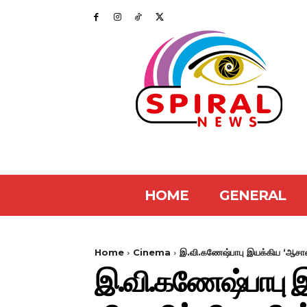
HOME
GENERAL
Home
Cinema
இ.வி.கணேஷ்பாபு இயக்கிய ‘ஆசான்'
இ.வி.கணேஷ்பாபு 