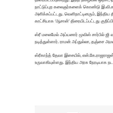
நாட்டுப்புற கலைஞர்களைக் கொண்டு இ.வி.கண
அளிக்கப்பட்டது. வெளிநாட்டினரும், இந்தி
காட்சியாக ‘ஆசான்’ திரையிடப்பட்டது குறிப்ப
ஸ்ரீ மலைமேல் அய்யனார் மூவிஸ் சார்பில் ஜி
நடித்துள்ளார். ராமன் அப்துல்லா, தஞ்சை அ
ஸ்ரீகாந்த் தேவா இசையில், என்.கே.ராஜராஜன்
உருவாகியுள்ளது. இந்திய அரசு நேரடியாக நட