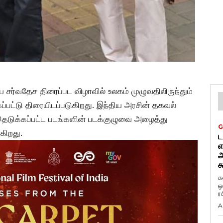
சர்வதேச திரைப்பட விழாவில் உலகம் முழுவதிலிருந்தும்
கப்பட்டு திரையிடப்படுகிறது. இந்திய அரசின் தகவல்
ந்தெடுக்கப்பட்ட படங்களின் படக்குழுவை அழைத்து
G
கிறது.
ட
எ
அ
க
க
ஒ
ர
A