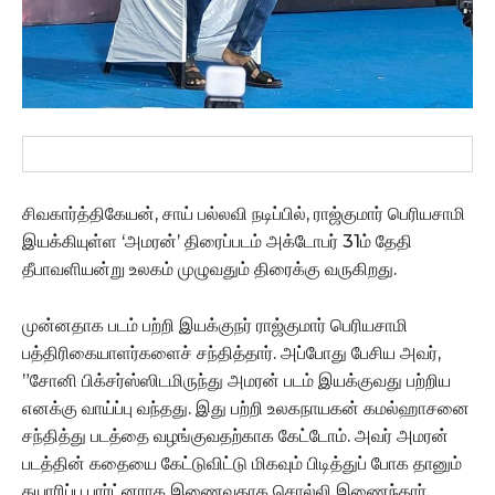
சிவகார்த்திகேயன், சாய் பல்லவி நடிப்பில், ராஜ்குமார் பெரியசாமி
இயக்கியுள்ள ‘அமரன்’ திரைப்படம் அக்டோபர் 31ம் தேதி
தீபாவளியன்று உலகம் முழுவதும் திரைக்கு வருகிறது.
முன்னதாக படம் பற்றி இயக்குநர் ராஜ்குமார் பெரியசாமி
பத்திரிகையாளர்களைச் சந்தித்தார். அப்போது பேசிய அவர்,
”சோனி பிக்சர்ஸ்ஸிடமிருந்து அமரன் படம் இயக்குவது பற்றிய
எனக்கு வாய்ப்பு வந்தது. இது பற்றி உலகநாயகன் கமல்ஹாசனை
சந்தித்து படத்தை வழங்குவதற்காக கேட்டோம். அவர் அமரன்
படத்தின் கதையை கேட்டுவிட்டு மிகவும் பிடித்துப் போக தானும்
தயாரிப்பு பார்ட்னராக இணைவதாக சொல்லி இணைந்தார்.