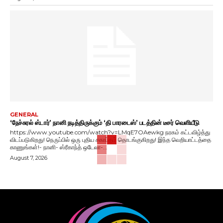
GENERAL
‘நேச்சுரல் ஸ்டார்’ நானி நடித்திருக்கும் ‘தி பாரடைஸ்’ படத்தின் டீசர் வெளியீடு
https://www.youtube.com/watch?v=LMqE7OAewkg நரகம் கட்டவிழ்த்து
விடப்படுகிறது! நெருப்பில் ஒரு புதிய சகாப்தம் தொடங்குகிறது! இந்த வெறியாட்டத்தை
காணுங்கள்!- நானி- ஸ்ரீகாந்த் ஒடேலா-...
August 7, 2026