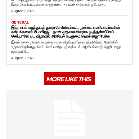
இந்த வெறியாட்டத்தை காணுங்கள்!- நானி- ஸ்ரீகாந்த் ஒடேலா-...
August 7, 2026
GENERAL
இந்த படம் மருத்துவத் துறை செவிலியர்கள், முன்கள பணியாளர்களின்
கஷ்டங்களைப் பேசுகிறது! -தான் முதலமைச்சராக நடித்துள்ள’செய்
செய்யாதே’ பட விழாவில் அரசியல் ஆளுமை ஹெச் ராஜா பேச்சு
இளம் தலைமுறையினருக்கு சமூக விழிப்புணர்வை ஏற்படுத்தும் நோக்கில்
உருவாகியுள்ளது ‘செய்! செய்யாதே!’ திரைப்படம். அரசியல்வாதி ஹெச். ராஜா
தமிழ்நாடு...
August 7, 2026
MORE LIKE THIS