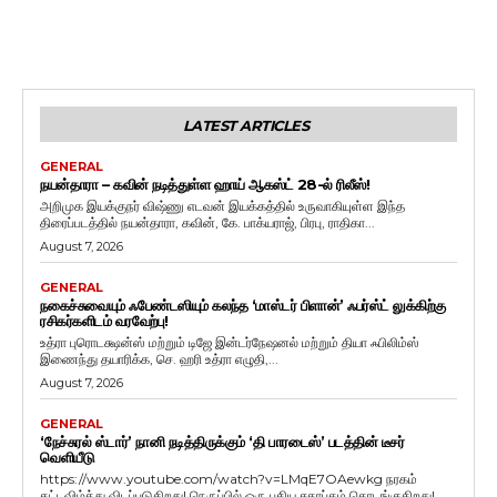
LATEST ARTICLES
GENERAL
நயன்தாரா – கவின் நடித்துள்ள ஹாய் ஆகஸ்ட் 28-ல் ரிலீஸ்!
அறிமுக இயக்குநர் விஷ்ணு எடவன் இயக்கத்தில் உருவாகியுள்ள இந்த
திரைப்படத்தில் நயன்தாரா, கவின், கே. பாக்யராஜ், பிரபு, ராதிகா...
August 7, 2026
GENERAL
நகைச்சுவையும் ஃபேண்டஸியும் கலந்த ‘மாஸ்டர் பிளான்’ ஃபர்ஸ்ட் லுக்கிற்கு
ரசிகர்களிடம் வரவேற்பு!
உத்ரா புரொடக்ஷன்ஸ் மற்றும் டிஜே இன்டர்நேஷனல் மற்றும் தியா ஃபிலிம்ஸ்
இணைந்து தயாரிக்க, செ. ஹரி உத்ரா எழுதி,...
August 7, 2026
GENERAL
‘நேச்சுரல் ஸ்டார்’ நானி நடித்திருக்கும் ‘தி பாரடைஸ்’ படத்தின் டீசர்
வெளியீடு
https://www.youtube.com/watch?v=LMqE7OAewkg நரகம்
கட்டவிழ்த்து விடப்படுகிறது! நெருப்பில் ஒரு புதிய சகாப்தம் தொடங்குகிறது!