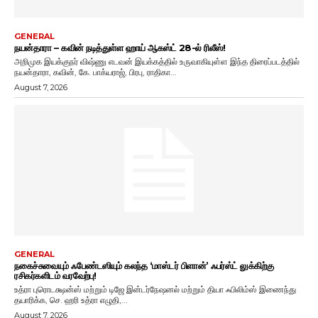
GENERAL
நயன்தாரா – கவின் நடித்துள்ள ஹாய் ஆகஸ்ட் 28-ல் ரிலீஸ்!
அறிமுக இயக்குநர் விஷ்ணு எடவன் இயக்கத்தில் உருவாகியுள்ள இந்த திரைப்படத்தில்
நயன்தாரா, கவின், கே. பாக்யராஜ், பிரபு, ராதிகா...
August 7, 2026
GENERAL
நகைச்சுவையும் ஃபேண்டஸியும் கலந்த ‘மாஸ்டர் பிளான்’ ஃபர்ஸ்ட் லுக்கிற்கு
ரசிகர்களிடம் வரவேற்பு!
உத்ரா புரொடக்ஷன்ஸ் மற்றும் டிஜே இன்டர்நேஷனல் மற்றும் தியா ஃபிலிம்ஸ் இணைந்து
தயாரிக்க, செ. ஹரி உத்ரா எழுதி,...
August 7, 2026