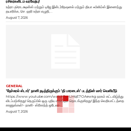
ரசிகர்களிடம் வரவேற்பு!
உத்ரா புரொடக்ஷன்ஸ் மற்றும் டிஜே இன்டர்நேஷனல் மற்றும் தியா ஃபிலிம்ஸ் இணைந்து
தயாரிக்க, செ. ஹரி உத்ரா எழுதி,...
August 7, 2026
GENERAL
‘நேச்சுரல் ஸ்டார்’ நானி நடித்திருக்கும் ‘தி பாரடைஸ்’ படத்தின் டீசர் வெளியீடு
https://www.youtube.com/watch?v=LMqE7OAewkg நரகம் கட்டவிழ்த்து
விடப்படுகிறது! நெருப்பில் ஒரு புதிய சகாப்தம் தொடங்குகிறது! இந்த வெறியாட்டத்தை
காணுங்கள்!- நானி- ஸ்ரீகாந்த் ஒடேலா-...
August 7, 2026