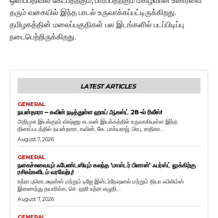
ஒளிப்பதிவில் கேட்பதற்கும், பார்ப்பதற்கும் மகிழ்வான உணர்வை
தரும் வகையில் இந்த பாடல் உருவாக்கப்பட்டிருக்கிறது.
தமிழகத்தின் மலைப்பகுதிகள் பல இடங்களில் படப்பிடிப்பு
நடைபெற்றிருக்கிறது.
LATEST ARTICLES
GENERAL
நயன்தாரா – கவின் நடித்துள்ள ஹாய் ஆகஸ்ட் 28-ல் ரிலீஸ்!
அறிமுக இயக்குநர் விஷ்ணு எடவன் இயக்கத்தில் உருவாகியுள்ள இந்த
திரைப்படத்தில் நயன்தாரா, கவின், கே. பாக்யராஜ், பிரபு, ராதிகா...
August 7, 2026
GENERAL
நகைச்சுவையும் ஃபேண்டஸியும் கலந்த ‘மாஸ்டர் பிளான்’ ஃபர்ஸ்ட் லுக்கிற்கு
ரசிகர்களிடம் வரவேற்பு!
உத்ரா புரொடக்ஷன்ஸ் மற்றும் டிஜே இன்டர்நேஷனல் மற்றும் தியா ஃபிலிம்ஸ்
இணைந்து தயாரிக்க, செ. ஹரி உத்ரா எழுதி,...
August 7, 2026
GENERAL