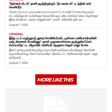
‘நேச்சுரல் ஸ்டார்’ நானி நடித்திருக்கும் ‘தி பாரடைஸ்’ படத்தின் டீசர்
வெளியீடு
https://www.youtube.com/watch?v=LMqE7OAewkg நரகம்
கட்டவிழ்த்து விடப்படுகிறது! நெருப்பில் ஒரு புதிய சகாப்தம் தொடங்குகிறது!
இந்த வெறியாட்டத்தை காணுங்கள்!- நானி- ஸ்ரீகாந்த் ஒடேலா-...
August 7, 2026
GENERAL
இந்த படம் மருத்துவத் துறை செவிலியர்கள், முன்கள பணியாளர்களின்
கஷ்டங்களைப் பேசுகிறது! -தான் முதலமைச்சராக நடித்துள்ள’செய்
செய்யாதே’ பட விழாவில் அரசியல் ஆளுமை ஹெச் ராஜா பேச்சு
இளம் தலைமுறையினருக்கு சமூக விழிப்புணர்வை ஏற்படுத்தும் நோக்கில்
உருவாகியுள்ளது ‘செய்! செய்யாதே!’ திரைப்படம். அரசியல்வாதி ஹெச். ராஜா
தமிழ்நாடு...
August 7, 2026
MORE LIKE THIS