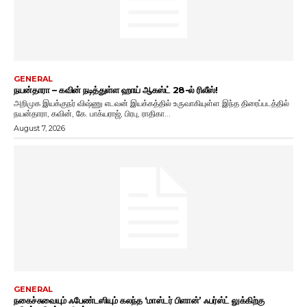
GENERAL
நயன்தாரா – கவின் நடித்துள்ள ஹாய் ஆகஸ்ட் 28-ல் ரிலீஸ்!
அறிமுக இயக்குநர் விஷ்ணு எடவன் இயக்கத்தில் உருவாகியுள்ள இந்த திரைப்படத்தில்
நயன்தாரா, கவின், கே. பாக்யராஜ், பிரபு, ராதிகா...
August 7, 2026
GENERAL
நகைச்சுவையும் ஃபேண்டஸியும் கலந்த ‘மாஸ்டர் பிளான்’ ஃபர்ஸ்ட் லுக்கிற்கு