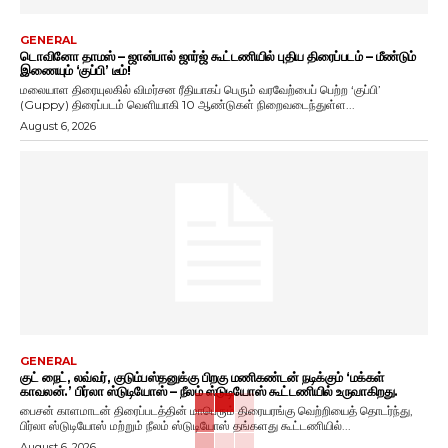
GENERAL
டொவினோ தாமஸ் – ஜான்பால் ஜார்ஜ் கூட்டணியில் புதிய திரைப்படம் – மீண்டும்
இணையும் ‘குப்பி’ டீம்!
மலையாள திரையுலகில் விமர்சன ரீதியாகப் பெரும் வரவேற்பைப் பெற்ற ‘குப்பி’
(Guppy) திரைப்படம் வெளியாகி 10 ஆண்டுகள் நிறைவடைந்துள்ள...
August 6, 2026
GENERAL
குட் நைட், லவ்வர், குடும்பஸ்தனுக்கு பிறகு மணிகண்டன் நடிக்கும் ‘மக்கள்
காவலன்.’ பிர்லா ஸ்டுடியோஸ் – நீலம் ஸ்டுடியோஸ் கூட்டணியில் உருவாகிறது.
பைசன் காளமாடன் திரைப்படத்தின் மாபெரும் திரையரங்கு வெற்றியைத் தொடர்ந்து,
பிர்லா ஸ்டுடியோஸ் மற்றும் நீலம் ஸ்டுடியோஸ் தங்களது கூட்டணியில்...
August 6, 2026