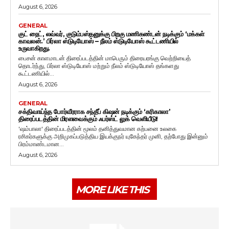
August 6, 2026
GENERAL
குட் நைட், லவ்வர், குடும்பஸ்தனுக்கு பிறகு மணிகண்டன் நடிக்கும் ‘மக்கள்
காவலன்.’ பிர்லா ஸ்டுடியோஸ் – நீலம் ஸ்டுடியோஸ் கூட்டணியில்
உருவாகிறது.
பைசன் காளமாடன் திரைப்படத்தின் மாபெரும் திரையரங்கு வெற்றியைத்
தொடர்ந்து, பிர்லா ஸ்டுடியோஸ் மற்றும் நீலம் ஸ்டுடியோஸ் தங்களது
கூட்டணியில்...
August 6, 2026
GENERAL
சக்திவாய்ந்த போர்வீரராக சந்தீப் கிஷன் நடிக்கும் ‘கரிகாலா’
திரைப்படத்தின் மிரளவைக்கும் ஃபர்ஸ்ட் லுக் வெளியீடு!
'ஷம்பாலா' திரைப்படத்தின் மூலம் தனித்துவமான கற்பனை உலகை
ரசிகர்களுக்கு அறிமுகப்படுத்திய இயக்குநர் யுகேந்தர் முனி, தற்போது இன்னும்
பிரம்மாண்டமான...
August 6, 2026
MORE LIKE THIS