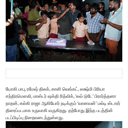
யோகி பாபு, ரமேஷ் திலக், காளி வெங்கட், லக்ஷ்மி பிரியா
சந்திரமௌலி, மாஸ்டர் ஷக்தி ரித்விக், ‘லவ் டுடே’ பிரார்த்தனா
நாதன், கல்கி ராஜா ஆகியோர் நடிக்கும் ‘வானவன்’ மல்டி ஸ்டாரர்
திரைப்படமாக உருவாகி வருகிறது. தற்போது இந்த படத்தின்
படப்பிடிப்பு நிறைவடைந்துள்ளது.