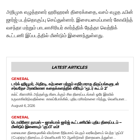
அறிமுக எழுத்தாளர் ஹரிஹரன் திரைக்கதை, வசம் எழுத ஃபின்
ஜார்ஜ் படத்தொகுப்பு செய்துள்ளார். இசையமைப்பாளர் கோவிந்த்
வசந்தா மற்றும் பாடலாசிரியர் கார்த்திக் நேத்தா வெற்றிக்
கூட்டணி இப்படத்தில் மீண்டும் இணைந்துள்ளது.
LATEST ARTICLES
GENERAL
டார்க் ஹியூமர், அதிரடி, கற்பனை மற்றும் எதிர்பாராத திருப்பங்களுடன்
சர்வதேச அளவிலான கதைக்களத்தில் விரியும் ‘மூடர் கூடம் 2’
கல்ட் கிளாசிக் அந்தஸ்து கிடைக்கும் சில திரைப்படங்கள் ஒரே இரவில்
உருவாகிவிடுவதில்லை. காலப்போக்கில், புதிய ரசிகர்களை ஈர்த்து, வெளியான...
August 6, 2026
GENERAL
டொவினோ தாமஸ் – ஜான்பால் ஜார்ஜ் கூட்டணியில் புதிய திரைப்படம் –
மீண்டும் இணையும் ‘குப்பி’ டீம்!
மலையாள திரையுலகில் விமர்சன ரீதியாகப் பெரும் வரவேற்பைப் பெற்ற ‘குப்பி’
(Guppy) திரைப்படம் வெளியாகி 10 ஆண்டுகள் நிறைவடைந்துள்ள...