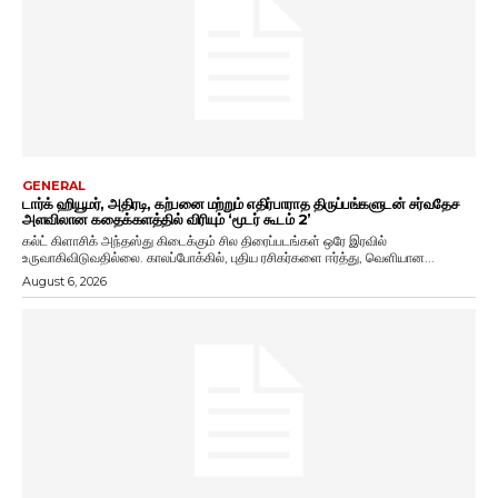
GENERAL
டார்க் ஹியூமர், அதிரடி, கற்பனை மற்றும் எதிர்பாராத திருப்பங்களுடன் சர்வதேச
அளவிலான கதைக்களத்தில் விரியும் ‘மூடர் கூடம் 2’
கல்ட் கிளாசிக் அந்தஸ்து கிடைக்கும் சில திரைப்படங்கள் ஒரே இரவில்
உருவாகிவிடுவதில்லை. காலப்போக்கில், புதிய ரசிகர்களை ஈர்த்து, வெளியான...
August 6, 2026