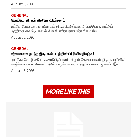
August 6, 2026
GENERAL
போட்டோகிராபர் சினிமா விமர்சனம்
உள்ளே போன யாரும் உயிருடன் திரும்பியதில்லை. அப்படியொரு காட்டுப்
பகுதிக்கு வைல்டு லைஃப் போட்டோகிராபரான வீரா சில அரிய...
August 5, 2026
GENERAL
உற்சாகமாக நடந்த ஜி டி என் படத்தின் ப்ரீ ரிலீஸ் நிகழ்வு!
புரட்சிகர தொழிலதிபர், கண்டுபிடிப்பாளர் மற்றும் கொடையாளர் ஜி.டி. நாயுடுவின்
வாழ்க்கையைக் கொண்டாடும் வாழ்க்கை வரலாற்றுப் படமான 'ஜிடிஎன்' இன்...
August 5, 2026
MORE LIKE THIS