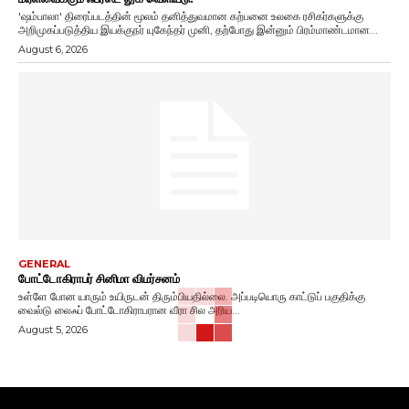
'ஷம்பாலா' திரைப்படத்தின் மூலம் தனித்துவமான கற்பனை உலகை ரசிகர்களுக்கு
அறிமுகப்படுத்திய இயக்குநர் யுகேந்தர் முனி, தற்போது இன்னும் பிரம்மாண்டமான...
August 6, 2026
GENERAL
போட்டோகிராபர் சினிமா விமர்சனம்
உள்ளே போன யாரும் உயிருடன் திரும்பியதில்லை. அப்படியொரு காட்டுப் பகுதிக்கு
வைல்டு லைஃப் போட்டோகிராபரான வீரா சில அரிய...
August 5, 2026