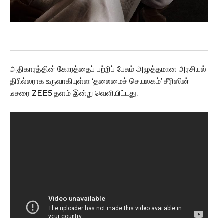
அதிகாரத்தின் கோரத்தைப் பற்றிப் பேசும் அழுத்தமான அரசியல்
திரில்லராக உருவாகியுள்ள ‘தலைமைச் செயலகம்’ சீரிஸின்
டீசரை ZEE5 தளம் இன்று வெளியிட்டது.