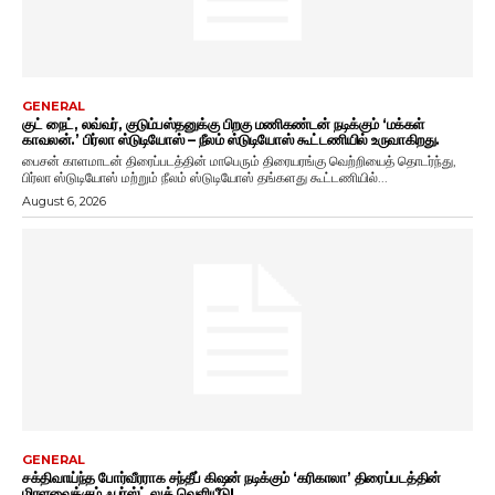
GENERAL
குட் நைட், லவ்வர், குடும்பஸ்தனுக்கு பிறகு மணிகண்டன் நடிக்கும் ‘மக்கள்
காவலன்.’ பிர்லா ஸ்டுடியோஸ் – நீலம் ஸ்டுடியோஸ் கூட்டணியில் உருவாகிறது.
பைசன் காளமாடன் திரைப்படத்தின் மாபெரும் திரையரங்கு வெற்றியைத் தொடர்ந்து,
பிர்லா ஸ்டுடியோஸ் மற்றும் நீலம் ஸ்டுடியோஸ் தங்களது கூட்டணியில்...
August 6, 2026
GENERAL
சக்திவாய்ந்த போர்வீரராக சந்தீப் கிஷன் நடிக்கும் ‘கரிகாலா’ திரைப்படத்தின்
மிரளவைக்கும் ஃபர்ஸ்ட் லுக் வெளியீடு!