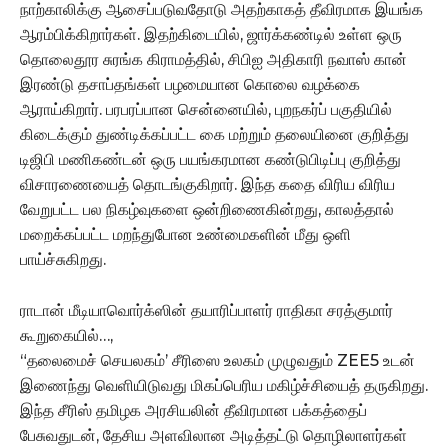
நாற்காலிக்கு ஆசைப்படுவதோடு அதற்காகத் தீவிரமாக இயங்க
ஆரம்பிக்கிறார்கள். இதற்கிடையில், ஜார்க்கண்டில் உள்ள ஒரு
தொலைதூர சுரங்க கிராமத்தில், சிபிஐ அதிகாரி நவாஸ் கான்
இரண்டு தசாப்தங்கள் பழமையான கொலை வழக்கை
ஆராய்கிறார். பரபரப்பான சென்னையில், புறநகர்ப் பகுதியில்
கிடைக்கும் துண்டிக்கப்பட்ட கை மற்றும் தலையினை குறித்து
டிஜிபி மணிகண்டன் ஒரு பயங்கரமான கண்டுபிடிப்பு குறித்து
விசாரணையைத் தொடங்குகிறார். இந்த கதை விரிய விரிய
வேறுபட்ட பல நிகழ்வுகளை ஒன்றிணைகின்றது, காலத்தால்
மறைக்கப்பட்ட மறந்துபோன உண்மைகளின் மீது ஒளி
பாய்ச்சுகிறது.
ராடான் மீடியாவொர்க்ஸின் தயாரிப்பாளர் ராதிகா சரத்குமார்
கூறுகையில்…,
“தலைமைச் செயலகம்’ சீரிஸை உலகம் முழுவதும் ZEE5 உடன்
இணைந்து வெளியிடுவது மிகப்பெரிய மகிழ்ச்சியைத் தருகிறது.
இந்த சீரிஸ் தமிழக அரசியலின் தீவிரமான பக்கத்தைப்
பேசுவதுடன், தேசிய அளவிலான அடித்தட்டு தொழிலாளர்கள்