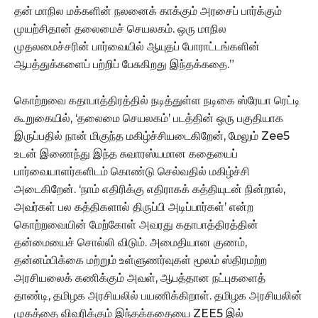
தன் மாநில மக்களின் நலனைக் காக்கும் அரசைப் பார்க்கும்
முயற்சிதான் தலைமைச் செயலகம். ஒரு மாநில
முதலமைச்சரின் பார்வையில் ஆயுதப் போராட்டங்களின்
ஆபத்துக்களைப் பற்றிப் பேசுகிறது இந்தக்கதை.”
கொற்றவை கதாபாத்திரத்தில் நடித்துள்ள நடிகை ஸ்ரேயா ரெட்டி
கூறுகையில், ‘தலைமை செயலகம்’ படத்தின் ஒரு பகுதியாக
இருப்பதில் நான் மிகுந்த மகிழ்ச்சியடைகிறேன், மேலும் Zee5
உடன் இணைந்து இந்த சுவாரஸ்யமான கதையைப்
பார்வையாளர்களிடம் கொண்டு செல்வதில் மகிழ்ச்சி
அடைகிறேன். ‘நாம் எதிரிக்கு எதிராகக் கத்தியுடன் நின்றால்,
அவர்கள் பல கத்திகளால் திருப்பி அடிப்பார்கள்’ என்ற
கொற்றவையின் மேற்கோள் அவரது கதாபாத்திரத்தின்
தன்மையைச் சொல்லி விடும். அமைதியான குணம்,
தன்னம்பிக்கை மற்றும் உள்ளுணர்வுகள் மூலம் ஸ்திரமற்ற
அரசியலைக் கணிக்கும் அவள், ஆபத்தான நட்புகளைத்
தாண்டி, தமிழக அரசியலில் பயணிக்கிறாள். தமிழக அரசியலின்
முகத்தை விவரிக்கும் இந்தக்கதையை ZEE5 இல்