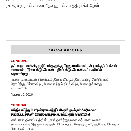
ரசிகர்களுடன் காண ஆவலுடன் காத்திருக்கிறேன்.
LATEST ARTICLES
GENERAL
குட் நைட், லவ்வர், குடும்பஸ்தனுக்கு பிறகு மணிகண்டன் நடிக்கும் ‘மக்கள்
காவலன்.’ பிர்லா ஸ்டுடியோஸ் – நீலம் ஸ்டுடியோஸ் கூட்டணியில்
உருவாகிறது.
பைசன் காளமாடன் திரைப்படத்தின் மாபெரும் திரையரங்கு வெற்றியைத்
தொடர்ந்து, பிர்லா ஸ்டுடியோஸ் மற்றும் நீலம் ஸ்டுடியோஸ் தங்களது
கூட்டணியில்...
August 6, 2026
GENERAL
சக்திவாய்ந்த போர்வீரராக சந்தீப் கிஷன் நடிக்கும் ‘கரிகாலா’
திரைப்படத்தின் மிரளவைக்கும் ஃபர்ஸ்ட் லுக் வெளியீடு!
'ஷம்பாலா' திரைப்படத்தின் மூலம் தனித்துவமான கற்பனை உலகை
ரசிகர்களுக்கு அறிமுகப்படுத்திய இயக்குநர் யுகேந்தர் முனி, தற்போது இன்னும்
பிரம்மாண்டமான...