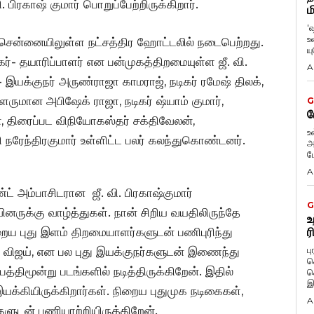
. பிரகாஷ் குமார் பொறுப்பேற்றிருக்கிறார்.
ம
'
உ
ழா சென்னையிலுள்ள நட்சத்திர ஹோட்டலில் நடைபெற்றது.
ய
்- தயாரிப்பாளர் என பன்முகத்திறமையுள்ள ஜீ. வி.
A
்- இயக்குநர் அருண்ராஜா காமராஜ், நடிகர் ரமேஷ் திலக்,
ளருமான அபிஷேக் ராஜா, நடிகர் ஷ்யாம் குமார்,
G
ப
், திரைப்பட விநியோகஸ்தர் சக்திவேலன்,
உ
நரேந்திரகுமார் உள்ளிட்ட பலர் கலந்துகொண்டனர்.
அ
ப
A
ண்ட் அம்பாசிடரான ஜீ. வி. பிரகாஷ்குமார்
G
ினருக்கு வாழ்த்துகள். நான் சிறிய வயதிலிருந்தே
உ
றைய புது இளம் திறமையாளர்களுடன் பணிபுரிந்து
ர
ப
எல். விஜய், என பல புது இயக்குநர்களுடன் இணைந்து
க
்திமூன்று படங்களில் நடித்திருக்கிறேன். இதில்
க
இ
யக்கியிருக்கிறார்கள். நிறைய புதுமுக நடிகைகள்,
A
களுடன் பணியாற்றியிருக்கிறேன்.