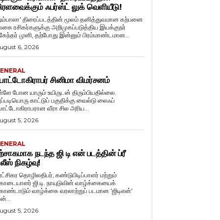
ிரளவைக்கும் ஃபர்ஸ்ட் லுக் வெளியீடு!
ஷம்பாலா' திரைப்படத்தின் மூலம் தனித்துவமான கற்பனை
லகை ரசிகர்களுக்கு அறிமுகப்படுத்திய இயக்குநர்
ுகேந்தர் முனி, தற்போது இன்னும் பிரம்மாண்டமான...
ugust 6, 2026
ENERAL
ோட்டோகிராபர் சினிமா விமர்சனம்
ள்ளே போன யாரும் உயிருடன் திரும்பியதில்லை.
ப்படியொரு காட்டுப் பகுதிக்கு வைல்டு லைஃப்
ோட்டோகிராபரான வீரா சில அரிய...
ugust 5, 2026
ENERAL
ற்சாகமாக நடந்த ஜி டி என் படத்தின் ப்ரீ
ிலீஸ் நிகழ்வு!
ுரட்சிகர தொழிலதிபர், கண்டுபிடிப்பாளர் மற்றும்
ொடையாளர் ஜி.டி. நாயுடுவின் வாழ்க்கையைக்
ொண்டாடும் வாழ்க்கை வரலாற்றுப் படமான 'ஜிடிஎன்'
ன்...
ugust 5, 2026