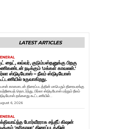
LATEST ARTICLES
ENERAL
ுட் நைட், லவ்வர், குடும்பஸ்தனுக்கு பிறகு
ணிகண்டன் நடிக்கும் ‘மக்கள் காவலன்.’
ிர்லா ஸ்டுடியோஸ் – நீலம் ஸ்டுடியோஸ்
ூட்டணியில் உருவாகிறது.
ைசன் காளமாடன் திரைப்படத்தின் மாபெரும் திரையரங்கு
ெற்றியைத் தொடர்ந்து, பிர்லா ஸ்டுடியோஸ் மற்றும் நீலம்
்டுடியோஸ் தங்களது கூட்டணியில்...
ugust 6, 2026
ENERAL
க்திவாய்ந்த போர்வீரராக சந்தீப் கிஷன்
டிக்கும் ‘கரிகாலா’ திரைப்படத்தின்