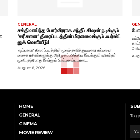
GENERAL
GE
சக்திவாய்ந்த போர்வீரராக சந்தீப் கிஷன் நடிக்கும்
போட
ா
‘கரிகாலா’ திரைப்படத்தின் மிரளவைக்கும் ஃபர்ஸ்ட்
உள்ள
லுக் வெளியீடு!
காட்
அரிய
'ஷம்பாலா' திரைப்படத்தின் மூலம் தனித்துவமான கற்பனை
உலகை ரசிகர்களுக்கு அறிமுகப்படுத்திய இயக்குநர் யுகேந்தர்
Augu
முனி, தற்போது இன்னும் பிரம்மாண்டமான...
August 6, 2026
SUB
HOME
GENERAL
To g
CINEMA
MOVIE REVIEW