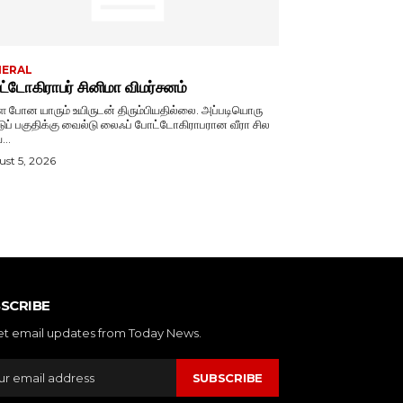
NERAL
்டோகிராபர் சினிமா விமர்சனம்
ே போன யாரும் உயிருடன் திரும்பியதில்லை. அப்படியொரு
டுப் பகுதிக்கு வைல்டு லைஃப் போட்டோகிராபரான வீரா சில
...
st 5, 2026
SCRIBE
et email updates from Today News.
SUBSCRIBE