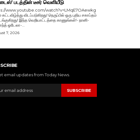
டைஸ்’ படத்தின் டீசர் வெளியீடு
ps://www.youtube.com/watch?v=LMqE7OAewkg
் கட்டவிழ்த்து விடப்படுகிறது! நெருப்பில் ஒரு புதிய சகாப்தம்
்குகிறது! இந்த வெறியாட்டத்தை காணுங்கள்!- நானி-
காந்த் ஒடேலா-...
st 7, 2026
SCRIBE
et email updates from Today News.
SUBSCRIBE