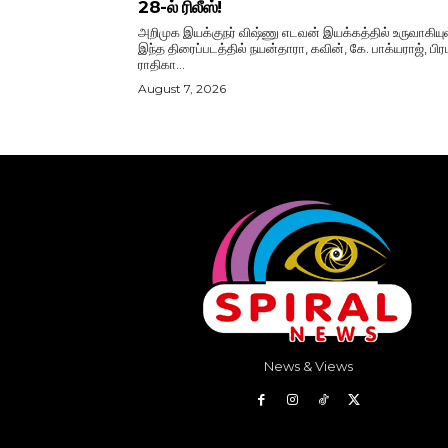
28-ல் ரிலீஸ்!
அறிமுக இயக்குநர் விஷ்ணு எடவன் இயக்கத்தில் உருவாகியு
இந்த திரைப்படத்தில் நயன்தாரா, கவின், கே. பாக்யராஜ், பிரப
ராதிகா...
August 7, 2026
News & Views