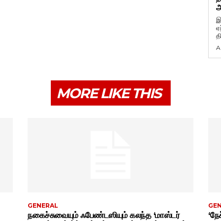
அ
இ
ஏ
த
A
MORE LIKE THIS
GENERAL
GE
நகைச்சுவையும் ஃபேண்டஸியும் கலந்த ‘மாஸ்டர்
‘நேச