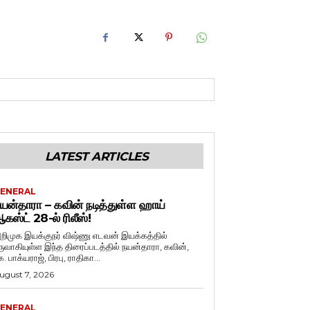
LATEST ARTICLES
ENERAL
யன்தாரா – கவின் நடித்துள்ள ஹாய்
கஸ்ட் 28-ல் ரிலீஸ்!
றிமுக இயக்குநர் விஷ்ணு எடவன் இயக்கத்தில்
ருவாகியுள்ள இந்த திரைப்படத்தில் நயன்தாரா, கவின்,
. பாக்யராஜ், பிரபு, ராதிகா...
ugust 7, 2026
ENERAL