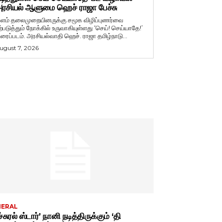
ரசியல் ஆளுமை ஹெச் ராஜா பேச்சு
ளம் தலைமுறையினருக்கு சமூக விழிப்புணர்வை
ற்படுத்தும் நோக்கில் உருவாகியுள்ளது ‘செய்! செய்யாதே!’
ிரைப்படம். அரசியல்வாதி ஹெச். ராஜா தமிழ்நாடு...
ugust 7, 2026
NERAL
்சுரல் ஸ்டார்’ நானி நடித்திருக்கும் ‘தி