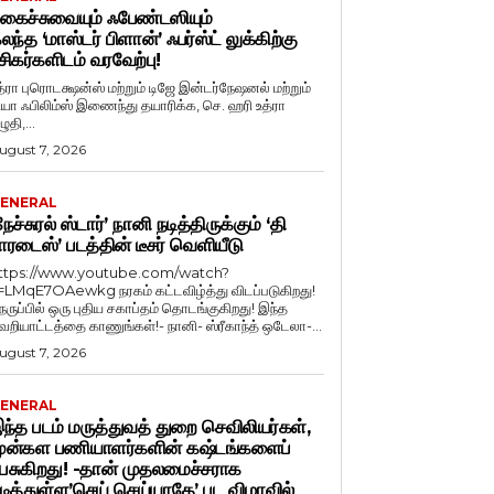
கைச்சுவையும் ஃபேண்டஸியும்
லந்த ‘மாஸ்டர் பிளான்’ ஃபர்ஸ்ட் லுக்கிற்கு
சிகர்களிடம் வரவேற்பு!
த்ரா புரொடக்ஷன்ஸ் மற்றும் டிஜே இன்டர்நேஷனல் மற்றும்
ியா ஃபிலிம்ஸ் இணைந்து தயாரிக்க, செ. ஹரி உத்ரா
ுதி,...
ugust 7, 2026
ENERAL
நேச்சுரல் ஸ்டார்’ நானி நடித்திருக்கும் ‘தி
ாரடைஸ்’ படத்தின் டீசர் வெளியீடு
ttps://www.youtube.com/watch?
=LMqE7OAewkg நரகம் கட்டவிழ்த்து விடப்படுகிறது!
ெருப்பில் ஒரு புதிய சகாப்தம் தொடங்குகிறது! இந்த
ெறியாட்டத்தை காணுங்கள்!- நானி- ஸ்ரீகாந்த் ஒடேலா-...
ugust 7, 2026
ENERAL
ந்த படம் மருத்துவத் துறை செவிலியர்கள்,
ுன்கள பணியாளர்களின் கஷ்டங்களைப்
ேசுகிறது! -தான் முதலமைச்சராக
டித்துள்ள’செய் செய்யாதே’ பட விழாவில்