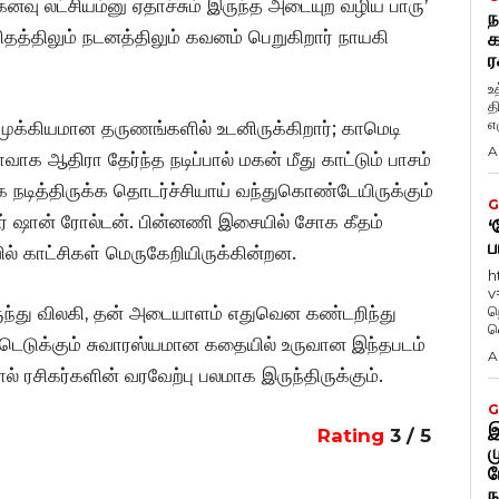
கனவு லட்சியம்னு ஏதாச்சும் இருந்த அடையுற வழிய பாரு’
ந
தத்திலும் நடனத்திலும் கவனம் பெறுகிறார் நாயகி
க
ர
உ
த
எழ
்கியமான தருணங்களில் உடனிருக்கிறார்; காமெடி
A
வாக ஆதிரா தேர்ந்த நடிப்பால் மகன் மீது காட்டும் பாசம்
 நடித்திருக்க தொடர்ச்சியாய் வந்துகொண்டேயிருக்கும்
G
றார் ஷான் ரோல்டன். பின்னணி இசையில் சோக கீதம்
‘
ப
ல் காட்சிகள் மெருகேறியிருக்கின்றன.
h
v
ருந்து விலகி, தன் அடையாளம் எதுவென கண்டறிந்து
ந
வ
மீட்டெடுக்கும் சுவாரஸ்யமான கதையில் உருவான இந்தபடம்
A
ல் ரசிகர்களின் வரவேற்பு பலமாக இருந்திருக்கும்.
G
இ
Rating
3 / 5
ம
ப
ந