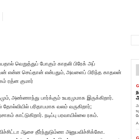
தால் வெறுத்துப் போகும் காதலி பிரேக் அப்
வன் என்ன செய்தான் என்பதும், அவளைப் பிரிந்த காதலன்
ம் ரத்ன குமார்
G
ந
மும், அண்ணாந்து பார்க்கும் உயரமுமாக இருக்கிறார்.
ஆ
அ
் தோல்வியில் பரிதாபமாக வலம் வருகிறார்;
உ
ாகம் காட்டுகிறார். நடிப்பு பரவாயில்லை ரகம்.
கே
A
விச்சிட்டா ஆசை தீர்ந்துடும்னா அனுபவிச்சிக்கோ.
G