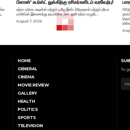
பிளான்’ ஃபர்ஸ்ட் லுக்கிற்கு ரசிகர்களிடம் வரவேற்பு!
பார
ள்ள
உத்ரா புரொடக்ஷன்ஸ் மற்றும் டிஜே இன்டர்நேஷனல் மற்றும் தியா
htt
ு,
ஃபிலிம்ஸ் இணைந்து தயாரிக்க, செ. ஹரி உத்ரா எழுதி,...
நரகம
தொடங
August 7, 2026
ஸ்ரீ
Augu
SUB
HOME
GENERAL
To g
CINEMA
MOVIE REVIEW
GALLERY
HEALTH
POLITICS
SPORTS
TELEVISION